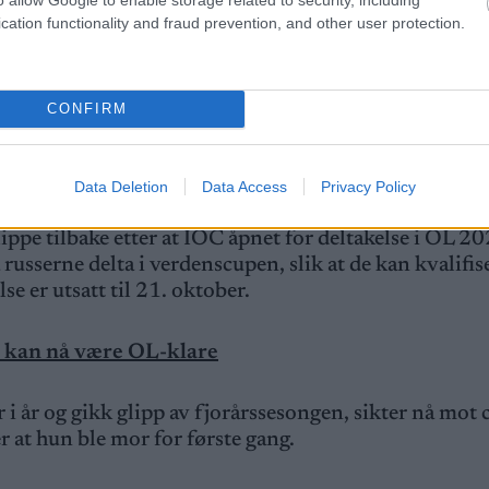
cation functionality and fraud prevention, and other user protection.
va_nika01)
CONFIRM
Data Deletion
Data Access
Privacy Policy
ippe tilbake etter at IOC åpnet for deltakelse i OL 2
a russerne delta i verdenscupen, slik at de kan kvalifis
se er utsatt til 21. oktober.
re kan nå være OL-klare
 i år og gikk glipp av fjorårssesongen, sikter nå mo
r at hun ble mor for første gang.