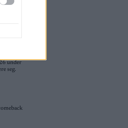
026 under
ere seg.
t comeback