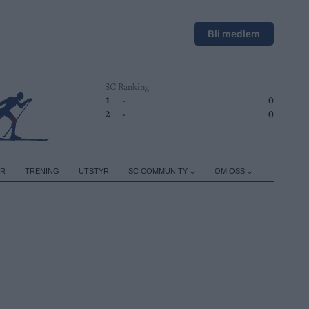
Bli medlem
SC Ranking
1
-
0
2
-
0
ER
TRENING
UTSTYR
SC COMMUNITY
OM OSS