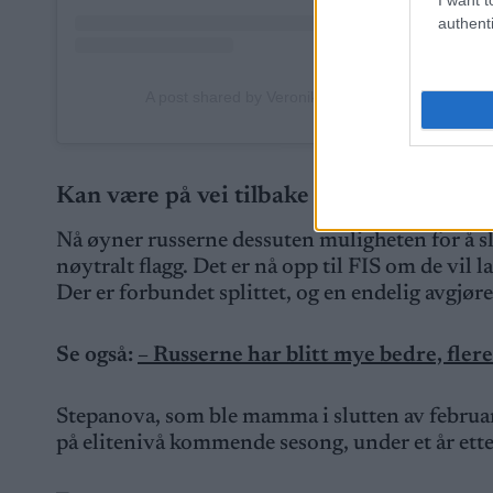
authenti
A post shared by Veronika Stepanova (@stepano
Kan være på vei tilbake
Nå øyner russerne dessuten muligheten for å sl
nøytralt flagg. Det er nå opp til FIS om de vil l
Der er forbundet splittet, og en endelig avgjørel
Se også:
– Russerne har blitt mye bedre, fle
Stepanova, som ble mamma i slutten av februar
på elitenivå kommende sesong, under et år ette