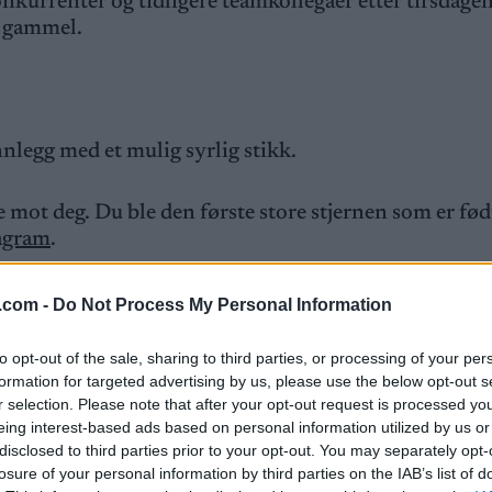
nkurrenter og tidligere teamkollegaer etter tirsdage
år gammel.
nlegg med et mulig syrlig stikk.
 mot deg. Du ble den første store stjernen som er født
agram
.
stå på, selv om vi er blitt 24. Jeg håper din tilnærmi
.com -
Do Not Process My Personal Information
lei ennå, fortsetter den frittalende og kontroversielle
to opt-out of the sale, sharing to third parties, or processing of your per
formation for targeted advertising by us, please use the below opt-out s
 stadig mot tidligere konkurrenter og ikke minst utes
r selection. Please note that after your opt-out request is processed y
eing interest-based ads based on personal information utilized by us or
disclosed to third parties prior to your opt-out. You may separately opt-
losure of your personal information by third parties on the IAB’s list of
ene