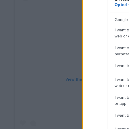
Opted 
Google 
I want t
web or d
I want t
purpose
I want 
View this post on Instagram
I want t
web or d
I want t
or app.
I want t
I want t