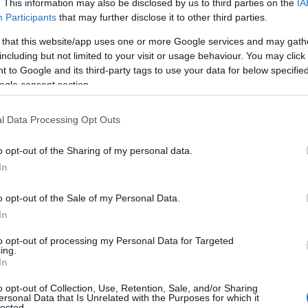
. This information may also be disclosed by us to third parties on the
IA
Participants
that may further disclose it to other third parties.
 that this website/app uses one or more Google services and may gath
including but not limited to your visit or usage behaviour. You may click 
asjonalt langrenn siden invasjonen av Ukraina i 2022
 to Google and its third-party tags to use your data for below specifi
ot hverandre i en årrekke. Først i junior-VM i 201
ogle consent section.
v sju konkurranser.
l Data Processing Opt Outs
L 2022.
o opt-out of the Sharing of my personal data.
In
ed stafett-gull fra VM 2021 i Oberstdorf, der hun g
å nummer seks på skiathlon, nummer åtte på 10km fri
o opt-out of the Sale of my Personal Data.
o pallplasser i verdenscupen, begge i sesongen 2020
In
ten
to opt-out of processing my Personal Data for Targeted
ing.
In
o opt-out of Collection, Use, Retention, Sale, and/or Sharing
ersonal Data that Is Unrelated with the Purposes for which it
lected.