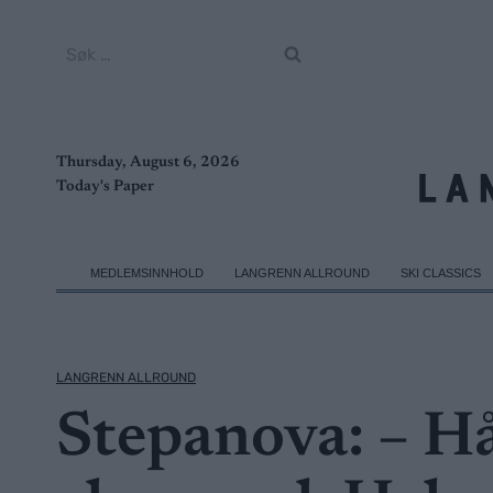
Skip
to
Søk
content
etter:
Thursday, August 6, 2026
Today's Paper
MEDLEMSINNHOLD
LANGRENN ALLROUND
SKI CLASSICS
LANGRENN ALLROUND
Stepanova: – Hå