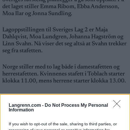
det laget stiller Emma Ribom, Ebba Andersson,
Moa Ilar og Jonna Sundling.
Lagoppstillingen til Sveriges Lag 2 er Maja
Dahlqvist, Moa Lundgren, Johanna Hagström og
Linn Svahn. Nå viser det seg altså at Svahn trekker
seg fra stafetten.
Norge stiller med to lag både i damestafetten og
herrestafetten. Kvinnenes stafett i Toblach starter
klokka 11.00, mens herrene starter klokka 13.00.
Dette er Norges stafettlag i Toblach
Langrenn.com -
Do Not Process My Personal
Information
Verdenscuper og mesterskap i langrenn, langløp
og skiskyting på TV: Hvilke kanaler sender
If you wish to opt-out of the sale, sharing to third parties, or
hva?
Langrenn.com har oversikten
.
processing of your personal or sensitive information for