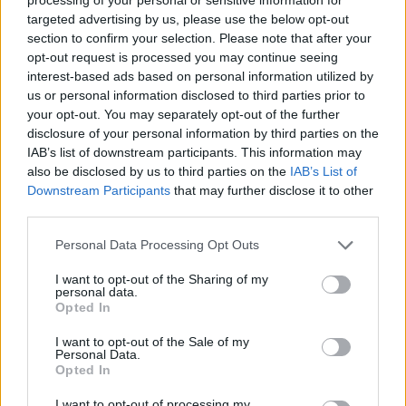
targeted advertising by us, please use the below opt-out
section to confirm your selection. Please note that after your
FAKTA Verdenscup Toblach
opt-out request is processed you may continue seeing
Hvem:
Uttatte seniorløpere –
Norges tropp til
interest-based ads based on personal information utilized by
Toblach
us or personal information disclosed to third parties prior to
Hva:
Verdenscup langrenn
your opt-out. You may separately opt-out of the further
Hvor:
Toblach, Italia
disclosure of your personal information by third parties on the
Når:
3. til 5. februar
IAB’s list of downstream participants. This information may
also be disclosed by us to third parties on the
IAB’s List of
Hvordan:
Uttaket er gjort i tråd med
Downstream Participants
that may further disclose it to other
Skiforbundets kriterier, for detaljer
third parties.
se
Skiforbundets sesonginformasjoner
Program
Please note that this website/app uses one or more Google
Personal Data Processing Opt Outs
Fredag 3. februar:
Sprint fristil
services and may gather and store information including but
not limited to your visit or usage behaviour. You may click to
I want to opt-out of the Sharing of my
– 12:00: Sprintprolog, kvinner og menn
personal data.
grant or deny consent to Google and its third-party tags to
– 14:30: Sprint heat og finaler, kvinner og menn
Opted In
use your data for below specified purposes in below Google
Startlister og starttider, detaljer og resultater
consent section.
I want to opt-out of the Sale of my
Personal Data.
Opted In
Lørdag 4. februar:
10km fristil, individuell start
– 13:00: 10km fristil, kvinner
I want to opt-out of processing my