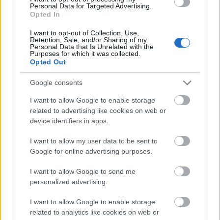
Personal Data for Targeted Advertising.
– 15:00: 10km fristil, menn
Opted In
Startlister og starttider, detaljer og resultater
I want to opt-out of Collection, Use,
Retention, Sale, and/or Sharing of my
Søndag 5. februar:
Stafett 4×7.5km
Personal Data that Is Unrelated with the
Purposes for which it was collected.
– 11:00: 4×7.5km stafett, kvinner
Opted Out
– 13:00: 4×7.5km stafett, menn
Startlister og starttider, detaljer og resultater
Google consents
I want to allow Google to enable storage
related to advertising like cookies on web or
device identifiers in apps.
I want to allow my user data to be sent to
Meld deg på vårt nyhetsbrev
Google for online advertising purposes.
I want to allow Google to send me
Meld deg på
personalized advertising.
I want to allow Google to enable storage
related to analytics like cookies on web or