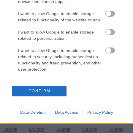
device identifiers in apps.
MEST LEST
I want to allow Google to enable storage
related to functionality of the website or app.
I want to allow Google to enable storage
related to personalization.
Vrake
Går
Disse
Feiret
Trekk
1
2
3
4
5
r
for
går
OL-
er seg
I want to allow Google to enable storage
verde
sitt
OL-
gullet
fra
related to security, including authentication
nsmes
sjette
femm
i
resten
functionality and fraud prevention, and other
ter –
strake
ila for
armen
av OL
user protection.
disse
OL-
Norge
e hans
skal
gull –
–
gå
disse
bekre
CONFIRM
OL-
går
fter:
sprint
OL-
De er
en...
femm
kjære
Data Deletion
Data Access
Privacy Policy
ila for
ster
Norge
LANGRE
LANGRE
LANGRE
LANGRE
LANGRE