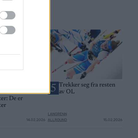
OL-gullet i
Trekker seg fra resten
5
 hans –
av OL
er: De er
ter
LANGRENN
14.02.2026
ALLROUND
15.02.2026