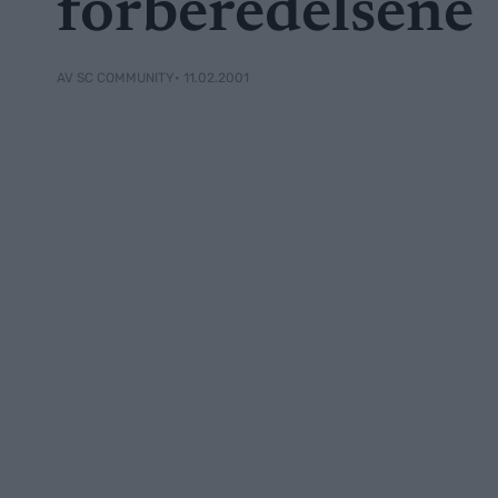
forberedelsene
• 11.02.2001
AV SC COMMUNITY