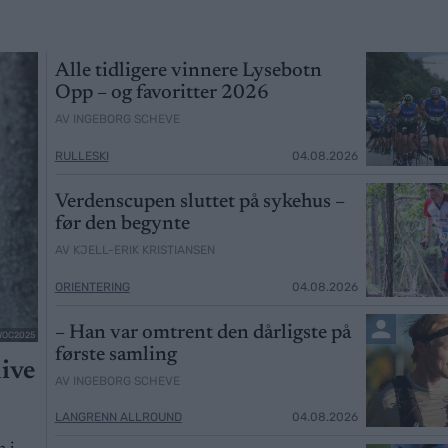
Alle tidligere vinnere Lysebotn
Opp – og favoritter 2026
AV INGEBORG SCHEVE
RULLESKI
04.08.2026
Verdenscupen sluttet på sykehus –
før den begynte
AV KJELL-ERIK KRISTIANSEN
ORIENTERING
04.08.2026
– Han var omtrent den dårligste på
/WOC2025
første samling
live
AV INGEBORG SCHEVE
LANGRENN ALLROUND
04.08.2026