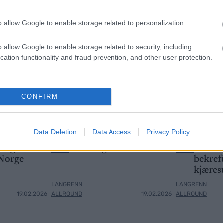
o allow Google to enable storage related to personalization.
o allow Google to enable storage related to security, including
cation functionality and fraud prevention, and other user protection.
CONFIRM
Data Deletion
Data Access
Privacy Policy
jette strake
Disse går OL-femmila
Feiret 
3
4
sse går OL-
for Norge
armene
 Norge
bekreft
kjæres
LANGRENN
LANGRENN
19.02.2026
ALLROUND
19.02.2026
ALLROUND