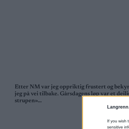
Etter NM var jeg oppriktig frustert og bekym
jeg på vei tilbake. Gårsdagens løp var et deil
strupen»…
Langrenn
If you wish 
sensitive in