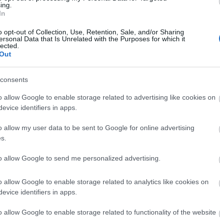
ing.
t er ingen tvil om at gode ski, med både godt feste og g
In
e foran. Det må gås fortere skal det bli VM-gull på tors
o opt-out of Collection, Use, Retention, Sale, and/or Sharing
ersonal Data that Is Unrelated with the Purposes for which it
lected.
li preget av rutinemessige forberedelser. Skitesting,
Out
ppladning – håper jeg skal gi enda et løft de siste da
consents
o allow Google to enable storage related to advertising like cookies on
evice identifiers in apps.
o allow my user data to be sent to Google for online advertising
s.
to allow Google to send me personalized advertising.
etsbrev
o allow Google to enable storage related to analytics like cookies on
evice identifiers in apps.
o allow Google to enable storage related to functionality of the website