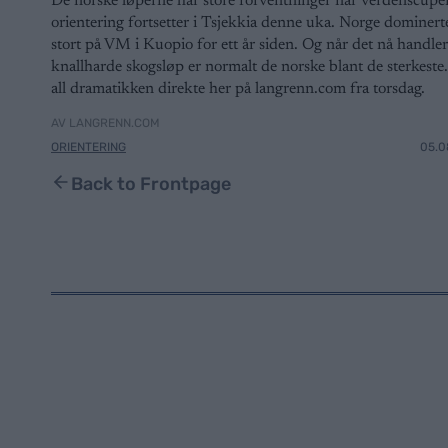
De norske løperne har store forventninger når verdenscupe
orientering fortsetter i Tsjekkia denne uka. Norge dominert
stort på VM i Kuopio for ett år siden. Og når det nå handle
knallharde skogsløp er normalt de norske blant de sterkeste
all dramatikken direkte her på langrenn.com fra torsdag.
AV LANGRENN.COM
ORIENTERING
05.0
Back to Frontpage