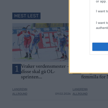
or app.
I want t
MEST LEST
I want t
authenti
Vraker verdensmester –
Går for sitt s
1
2
disse skal gå OL-
OL-gull – di
sprinten...
femmila for
LANGRENN
LANGRENN
ALLROUND
09.02.2026
ALLROUND