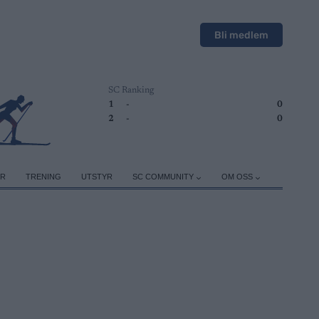
Bli medlem
SC Ranking
1
-
0
2
-
0
ER
TRENING
UTSTYR
SC COMMUNITY
OM OSS