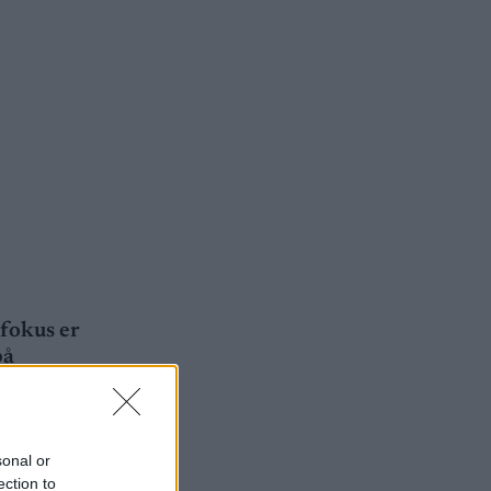
 fokus er
på
sonal or
ection to