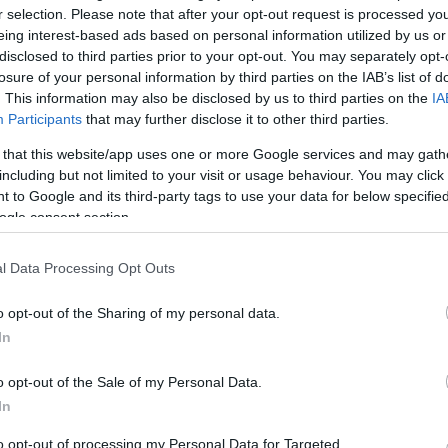
r selection. Please note that after your opt-out request is processed y
eing interest-based ads based on personal information utilized by us or
disclosed to third parties prior to your opt-out. You may separately opt-
M-innsatsen. Etter å ha evaluert forsesongen, og gåt
losure of your personal information by third parties on the IAB’s list of
at noen prioriteringer var nødvendig. En av disse var 
. This information may also be disclosed by us to third parties on the
IA
å reise til Geilo alene, for å kunne konsentrere meg op
Participants
that may further disclose it to other third parties.
 that this website/app uses one or more Google services and may gath
vordan jeg kunne komme i best mulig form til VM. Der
including but not limited to your visit or usage behaviour. You may click 
n, ikke snakke med pressen, ikke legge ut treningen mi
 to Google and its third-party tags to use your data for below specifi
ulens i miljøet. Min erfaring er at alle slike kommen
ogle consent section.
ehov for å kunne fokusere maksimalt på min egen form
del nødvendig for å kunne ha medaljehåp under VM. 
l Data Processing Opt Outs
o opt-out of the Sharing of my personal data.
har gjort veldig mye riktig de siste dager og uker. Det 
In
siste dagene før VM braker løs. Slik sett har jeg gode 
o opt-out of the Sale of my Personal Data.
en trodd det skulle være mulig, men har også vært opp
In
t ville gjøre det umulig å nå toppformen til VM.
to opt-out of processing my Personal Data for Targeted