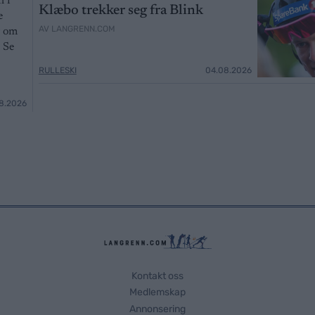
n i
Klæbo trekker seg fra Blink
e
AV LANGRENN.COM
r om
. Se
RULLESKI
04.08.2026
8.2026
Kontakt oss
Medlemskap
Annonsering