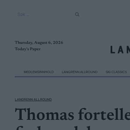
Skip
to
Søk
content
etter:
Thursday, August 6, 2026
Today's Paper
MEDLEMSINNHOLD
LANGRENN ALLROUND
SKI CLASSICS
LANGRENN ALLROUND
Thomas fortell