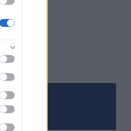
od gli,
dag!
 jobbing
gene.
Meld deg på