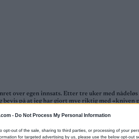
ret over egen innsats. Etter tre uker med nådeløs
ig bevis på at jeg har gjort mye riktig med «kniven 
.com -
Do Not Process My Personal Information
to opt-out of the sale, sharing to third parties, or processing of your per
formation for targeted advertising by us, please use the below opt-out s