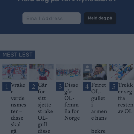
Meld deg på
MEST LEST
Vrake
Går
Disse
Feiret
Trekk
1
2
3
4
5
r
for
går
OL-
er seg
verde
sitt
OL-
gullet
fra
nsmes
sjette
femm
i
resten
ter –
strake
ila for
armen
av OL
disse
OL-
Norge
e hans
skal
gull –
–
gå
disse
bekre