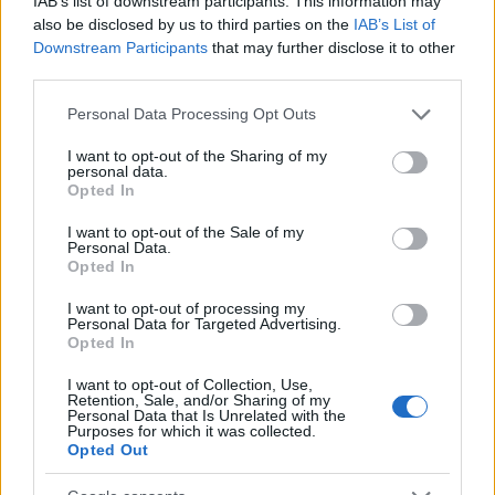
IAB’s list of downstream participants. This information may
hensyn til at Carl er totalt åpen om det som har
also be disclosed by us to third parties on the
IAB’s List of
Downstream Participants
that may further disclose it to other
skjedd og hvordan det skjedde, og se saken i lys av
third parties.
alle de negative dopingtestene hun har avlagt før
og etter.
Please note that this website/app uses one or more Google
Personal Data Processing Opt Outs
services and may gather and store information including but
not limited to your visit or usage behaviour. You may click to
I want to opt-out of the Sharing of my
Hva betyr dette for tysk og internasjonalt
personal data.
grant or deny consent to Google and its third-party tags to
Opted In
langrenn?
use your data for below specified purposes in below Google
consent section.
I want to opt-out of the Sale of my
– Det er naturligvis svært uheldig. Både for
Personal Data.
Opted In
langrenn som idrett, som fortsatt sliter med
omdømmet etter dopingskandalen på starten av
I want to opt-out of processing my
2000-tallet, og for Victoria Carl. Hun har de siste
Personal Data for Targeted Advertising.
Opted In
årene virkelig begynte å etablere seg i
verdenstoppen, med andreplass i verdenscupen
I want to opt-out of Collection, Use,
Retention, Sale, and/or Sharing of my
sammenlagt i vinter, flere medaljer fra de siste VM
Personal Data that Is Unrelated with the
og OL: sølv og bronse fra OL og VM stafett og ikke
Purposes for which it was collected.
Opted Out
minst OL-gullet på teamsprinten i 2022 sammen
med Katharina Hennig. Men nå fyller hun 30 år i