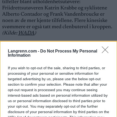
tilfeller blant utholdenhetsutøvere:
Friidrettsutøveren Katrin Krabbe og syklistene
Alberto Contador og Frank Vandenbroucke er
noen av de mer kjente tilfellene. Flere kinesiske
svømmere er også tatt med clenbuterol i kroppen.
(Kilde:
WADA
)
Hva skjer videre nå?
Langrenn.com -
Do Not Process My Personal
Information
Nå er saken under etterforskning fra det tyske
antidopingbyrået (NADA). Hun kan risikere et års
If you wish to opt-out of the sale, sharing to third parties, or
utestengelse, må da trene alene og kan ikke
processing of your personal or sensitive information for
konkurrere og går i så fall høyst sannsynlig glipp
targeted advertising by us, please use the below opt-out
av OL 2026, sier ekspertkommentator Thorsten
section to confirm your selection. Please note that after your
vom Wege fra
Sportschau
på den tyske kanalen
opt-out request is processed you may continue seeing
interest-based ads based on personal information utilized by
ARD.
us or personal information disclosed to third parties prior to
your opt-out. You may separately opt-out of the further
Carl selv og det tyske skiforbundet håper at saken
disclosure of your personal information by third parties on the
vil bli sett på i perspektiv. De håper at man vil ta