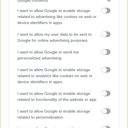
Google consents
slutten av juli, så en lengre utestengelse kan bety
slutten på idrettskarrieren, sier Wege.
I want to allow Google to enable storage
related to advertising like cookies on web or
device identifiers in apps.
Se også:
Er dette den neste Therese Johaug?
I want to allow my user data to be sent to
Google for online advertising purposes.
– At Victoria Carl er tatt med positiv dopingprøve
er et sjokk for den internasjonale
I want to allow Google to send me
langrennsverden, sier langrennsekspert Fredrik
personalized advertising.
Aukland til
NRK
.
I want to allow Google to enable storage
related to analytics like cookies on web or
– Carl har vært en profil, og ikke minst en tysk
device identifiers in apps.
utøver – en nasjon som langrennssporten sårt
trenger. Det at langrennssporten blir rammet av
I want to allow Google to enable storage
nok en dopingsak er ikke heldig for sporten, sier
related to functionality of the website or app.
Aukland.
I want to allow Google to enable storage
related to personalization.
Victoria Carl var ansett som en gullkandidat under