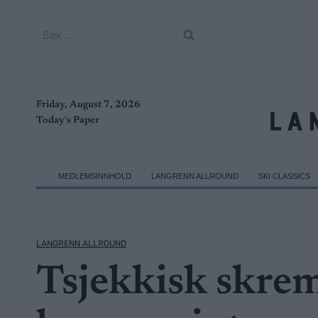
Skip
to
Søk
content
etter:
Friday, August 7, 2026
Today's Paper
MEDLEMSINNHOLD
LANGRENN ALLROUND
SKI CLASSICS
LANGRENN ALLROUND
Tsjekkisk skr