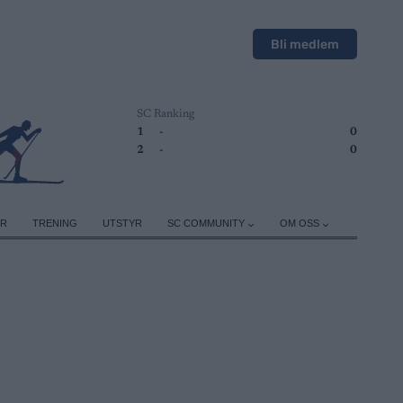
Bli medlem
SC Ranking
1
-
0
2
-
0
ER
TRENING
UTSTYR
SC COMMUNITY
OM OSS