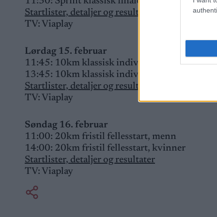
11:30: Sprint klassisk finaler, kvinner og me
authenti
Startlister, detaljer og resultater
TV: Viaplay
Lørdag 15. februar
11:45: 10km klassisk individuell start, kvinn
13:45: 10km klassisk individuell start, menn
Startlister, detaljer og resultater
TV: Viaplay
Søndag 16. februar
11:00: 20km fristil fellesstart, menn
14:00: 20km fristil fellesstart, kvinner
Startlister, detaljer og resultater
TV: Viaplay