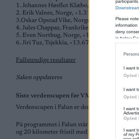
participants
1. Johannes Høsflot Klæbo, Norge, 2:46,40
Downstream 
2. Erik Valnes, Norge, +1.31
Please note
3.Oskar Opstad Vike, Norge, +2.52
information 
4. Jules Chappaz, Frankrike, +3.19
deny consent
5. Even Northug, Norge, +13.05
in below Go
6. Jiri Tuz, Tsjekkia, +13.67
Persona
Fullstendige resultater
I want t
Opted 
Saken oppdateres
I want t
Siste verdenscupen før VM
Opted 
Verdenscupen i Falun er den siste runden før V
I want 
Advertis
Opted 
På programmet i Falun står klassisk sprint på f
I want t
og 20 kilometer fristil med fellesstart på sønda
of my P
was col