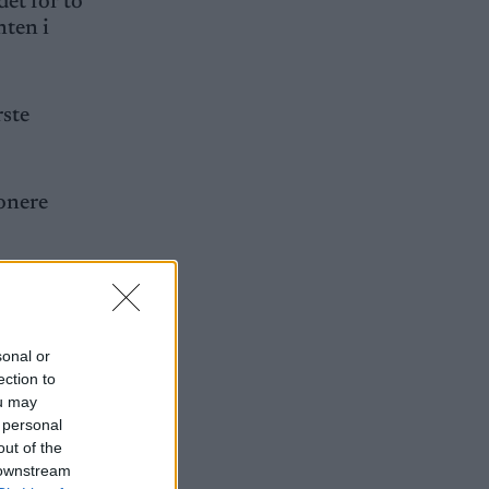
et for to
nten i
rste
ponere
an
sonal or
ection to
ou may
 personal
out of the
 downstream