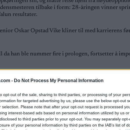
kjøringen sin, og måtte reise hjem fra høydeopphold
rdensmesteren tilbake i form: 28-åringen vinner spri
Falun resultater.
enior Oskar Opstad Vike kliner til med karrierens fø
l da han ble nummer fire i prologen, fortsetter å im
litt bedre enn nummer 23 i en verdenscup. Nå vinner h
.com -
Do Not Process My Personal Information
Even Northug, og tar seg helt til finalen.
to opt-out of the sale, sharing to third parties, or processing of your per
ologen i Falun
formation for targeted advertising by us, please use the below opt-out s
r selection. Please note that after your opt-out request is processed y
eing interest-based ads based on personal information utilized by us or
disclosed to third parties prior to your opt-out. You may separately opt-
losure of your personal information by third parties on the IAB’s list of