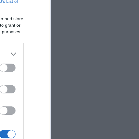
B’s List of
er and store
to grant or
ed purposes
 mars.
 lørdag,