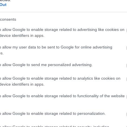
Out
r en av øvelsene som også står på programmet under V
Søndagens øvelse er ikke på programmet i Trondheim.
consents
o allow Google to enable storage related to advertising like cookies on
9. mars.
evice identifiers in apps.
o allow my user data to be sent to Google for online advertising
s.
ropp
to allow Google to send me personalized advertising.
o allow Google to enable storage related to analytics like cookies on
evice identifiers in apps.
o allow Google to enable storage related to functionality of the website
o allow Google to enable storage related to personalization.
nn
o allow Google to enable storage related to security, including