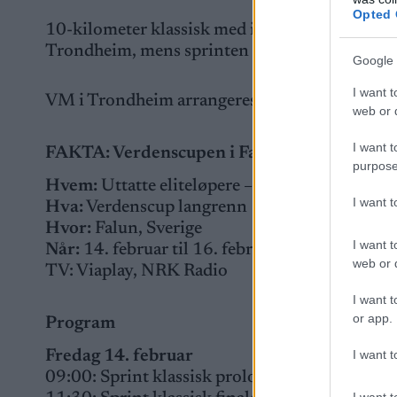
Opted 
10-kilometer klassisk med individuell start e
Trondheim, mens sprinten i VM går i fristil. 
Google 
I want t
VM i Trondheim arrangeres fra 26. februar til 
web or d
I want t
FAKTA: Verdenscupen i Falun
purpose
Hvem:
Uttatte eliteløpere –
Dette er Norges t
I want 
Hva:
Verdenscup langrenn
Hvor:
Falun, Sverige
I want t
Når:
14. februar til 16. februar
web or d
TV: Viaplay, NRK Radio
I want t
or app.
Program
I want t
Fredag 14. februar
09:00: Sprint klassisk prolog, kvinner og me
I want t