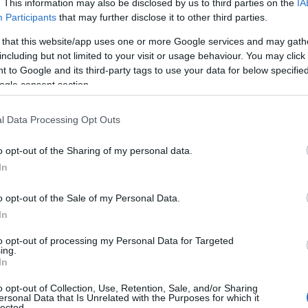
. This information may also be disclosed by us to third parties on the
IA
Participants
that may further disclose it to other third parties.
 that this website/app uses one or more Google services and may gath
including but not limited to your visit or usage behaviour. You may click 
 to Google and its third-party tags to use your data for below specifi
ogle consent section.
l Data Processing Opt Outs
o opt-out of the Sharing of my personal data.
In
o opt-out of the Sale of my Personal Data.
In
M i Trondheim, som arrangeres fra 26. februar til 9.
to opt-out of processing my Personal Data for Targeted
ing.
In
redag, 10 kilometer klassisk med individuell start på
o opt-out of Collection, Use, Retention, Sale, and/or Sharing
g.
ersonal Data that Is Unrelated with the Purposes for which it
lected.