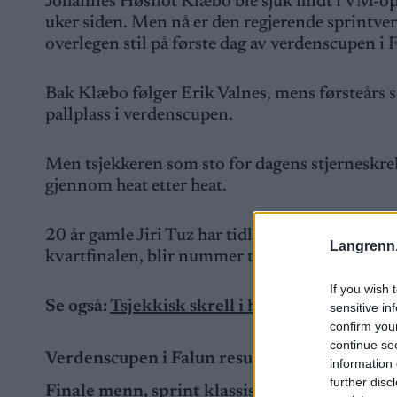
Johannes Høsflot Klæbo ble sjuk midt i VM-opp
uker siden. Men nå er den regjerende sprintve
overlegen stil på første dag av verdenscupen i 
Bak Klæbo følger Erik Valnes, mens førsteårs s
pallplass i verdenscupen.
Men tsjekkeren som sto for dagens stjerneskrel
gjennom heat etter heat.
20 år gamle Jiri Tuz har tidligere aldri har b
Langrenn
kvartfinalen, blir nummer to i semifinalen bak 
If you wish 
Se også:
Tsjekkisk skrell i herreprologen i pr
sensitive in
confirm you
continue se
Verdenscupen i Falun resultater
information 
further disc
Finale menn, sprint klassisk