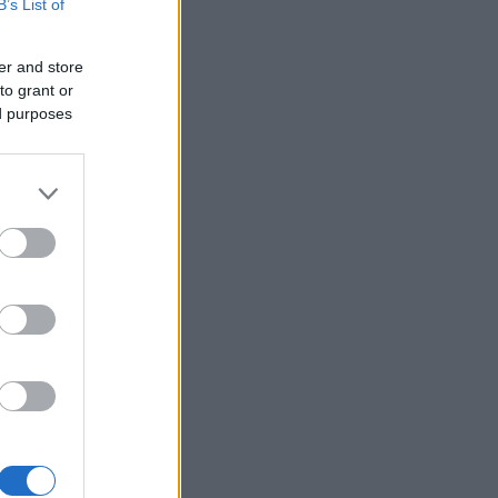
B’s List of
er and store
to grant or
ed purposes
hvem andre
rve, har
 nærmere.
verte et
K etter