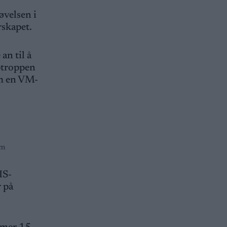
øvelsen i
rskapet.
an til å
uptroppen
om en VM-
om
IS-
r på