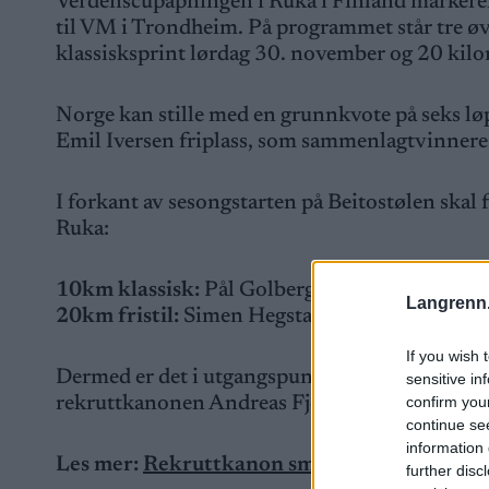
Verdenscupåpningen i Ruka i Finland markerer
til VM i Trondheim. På programmet står tre øv
klassisksprint lørdag 30. november og 20 kilom
Norge kan stille med en grunnkvote på seks lø
Emil Iversen friplass, som sammenlagtvinnere
I forkant av sesongstarten på Beitostølen skal 
Ruka:
10km klassisk:
Pål Golberg, Erik Valnes, Jo
Langrenn
20km fristil:
Simen Hegstad Krüger, Martin L
If you wish 
Dermed er det i utgangspunktet en til to ledige 
sensitive in
confirm you
rekruttkanonen Andreas Fjorden Ree får den ene
continue se
information 
Les mer:
Rekruttkanon smadret verdenselite
further disc