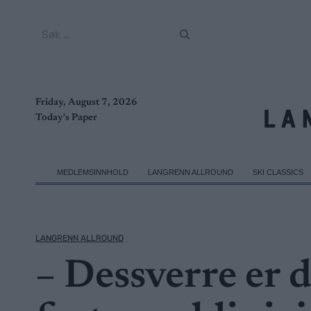
Skip
to
Søk
content
etter:
Friday, August 7, 2026
Today's Paper
MEDLEMSINNHOLD
LANGRENN ALLROUND
SKI CLASSICS
LANGRENN ALLROUND
– Dessverre er d