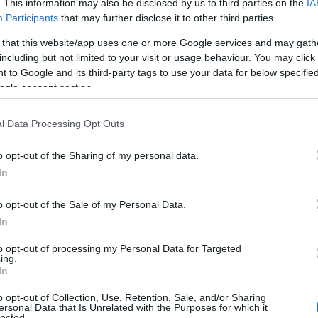
. This information may also be disclosed by us to third parties on the
IA
Participants
that may further disclose it to other third parties.
 that this website/app uses one or more Google services and may gath
including but not limited to your visit or usage behaviour. You may click 
 to Google and its third-party tags to use your data for below specifi
ogle consent section.
g Martin Løwstrøm Nyenget skal til Ruka kommende helg. Men 
o: Marius Simensen / BILDBYRÅN
l Data Processing Opt Outs
åpningen, er ikke like opplagt.
o opt-out of the Sharing of my personal data.
In
ren i Ruka i fjor da han kom med i troppen som rese
på klassiskrennet lørdag, og nummer fem på søndag.
o opt-out of the Sale of my Personal Data.
In
pa, men kjempet seg inn til en bunnsolid femteplass.
to opt-out of processing my Personal Data for Targeted
ing.
In
nsentrere deg om å stå på ski. Jeg skulle nok ha vært
o opt-out of Collection, Use, Retention, Sale, and/or Sharing
r en drøm om å komme til Ruka… Men det spørs. Jeg le
ersonal Data that Is Unrelated with the Purposes for which it
ier 28-åringen fra regionlaget Elon Midt-Norge til NR
lected.