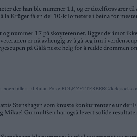
eter der han ble nummer 11, og er tittelforsvarer til 
 la Krüger få en del 10-kilometere i beina før meste
og nummer 17 på skøyterennet, ligger derimot ikke 
sveteranen er nå avhengig av å gå seg inn i verdensc
Norgescupen på Gålå neste helg for å redde drømmen 
ått noen billett til Ruka. Foto: ROLF ZETTERBERG/kekstock.c
 Mattis Stenshagen som knuste konkurrentene under F
g Mikael Gunnulfsen har også levert solide resultate