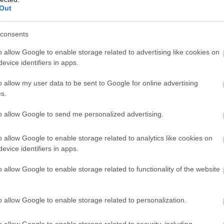
Out
consents
o allow Google to enable storage related to advertising like cookies on
evice identifiers in apps.
o allow my user data to be sent to Google for online advertising
t 20-kilometeren under verdenscupåpingen i Ruka i fjor, etter
s.
serve. Foto: Kalle Parkkinen / BILDBYRÅN
to allow Google to send me personalized advertising.
o allow Google to enable storage related to analytics like cookies on
ed noen uttak til verdenscupåpningen på direkten, 
evice identifiers in apps.
angt på vei har lagt kabalen.
o allow Google to enable storage related to functionality of the website
e noen store spørsmålstegn som jeg fikk gode svar på. Je
r Nossum til NRK etter rennet, og fortsetter:
o allow Google to enable storage related to personalization.
er det folk som har gått fort som blir igjen hjemme. He
o allow Google to enable storage related to security, including