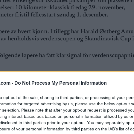
 det virkelige startskuddet på kampen om plassene i
elser: 10 kilometer klassisk fredag 29. november,
eter fristil fellesstart søndag 1. desember.
pere av hvert kjønn. I tillegg har Harald Østberg Am
 av henholdsvis verdenscupen og Skandinavisk Cup i
følgende løpere ha fått klarsignal for verdenscupåpni
hannes Høsflot Klæbo og Martin Løwstrøm Nyenget.
.com -
Do Not Process My Personal Information
øwstrøm Nyenget, Johannes Høsflot Klæbo og Pål G
to opt-out of the sale, sharing to third parties, or processing of your per
plasser til begge distanserennene, og det er liten tvil
formation for targeted advertising by us, please use the below opt-out s
r selection. Please note that after your opt-out request is processed y
 etter de to rennene han har levert i helga.
eing interest-based ads based on personal information utilized by us or
disclosed to third parties prior to your opt-out. You may separately opt-
n på Beitostølen
losure of your personal information by third parties on the IAB’s list of