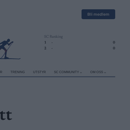
Bli medlem
SC Ranking
1
-
0
2
-
0
ER
TRENING
UTSTYR
SC COMMUNITY
OM OSS
tt