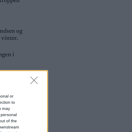
 troppen
undsen og
 vinter.
ngen i
olberg.
sonal or
 om at
ection to
ou may
 personal
out of the
 downstream