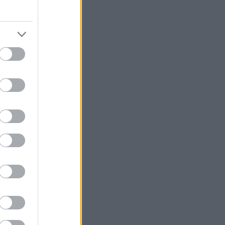
 å ha kommet
men
g sier
ldigvis