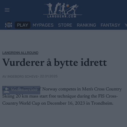
Skip
to
content
PLAY
MYPAGES
STORE
RANKING
FANTASY
LANGRENN ALLROUND
Vurderer å bytte idrett
• 22.01.2025
AV INGEBORG SCHEVE
Medlemsartikler