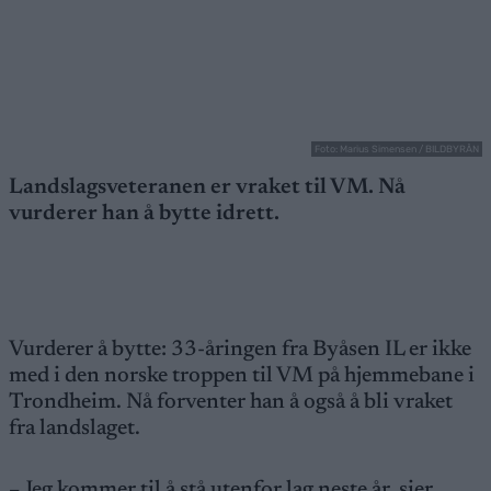
Foto: Marius Simensen / BILDBYRÅN
Landslagsveteranen er vraket til VM. Nå
vurderer han å bytte idrett.
Vurderer å bytte: 33-åringen fra Byåsen IL er ikke
med i den norske troppen til VM på hjemmebane i
Trondheim. Nå forventer han å også å bli vraket
fra landslaget.
– Jeg kommer til å stå utenfor lag neste år, sier