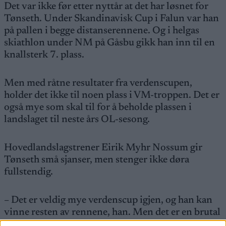
Det var ikke før etter nyttår at det har løsnet for
Tønseth. Under Skandinavisk Cup i Falun var han
på pallen i begge distanserennene. Og i helgas
skiathlon under NM på Gåsbu gikk han inn til en
knallsterk 7. plass.
Men med råtne resultater fra verdenscupen,
holder det ikke til noen plass i VM-troppen. Det er
også mye som skal til for å beholde plassen i
landslaget til neste års OL-sesong.
Hovedlandslagstrener Eirik Myhr Nossum gir
Tønseth små sjanser, men stenger ikke døra
fullstendig.
– Det er veldig mye verdenscup igjen, og han kan
vinne resten av rennene, han. Men det er en brutal
verden, dette. Det er ikke sannsynlig at vi øker