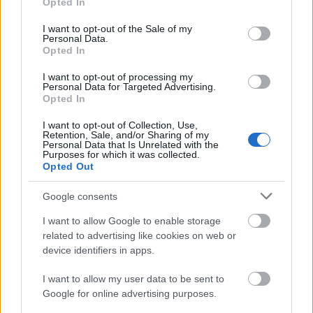
Opted In
use your data for below specified purposes in below Google
consent section.
I want to opt-out of the Sale of my
Under prøve-VM i fjor ble han nummer tre på
Personal Data.
skiathlon. Senere på sesongen ble han nummer
Opted In
fem på femmila i Kollen, og nummer fire på 10
I want to opt-out of processing my
kilometer klassisk under verdenscupfinalen i
Personal Data for Targeted Advertising.
Falun. – Jeg føler meg ikke helt ferdig. Jeg tror jeg
Opted In
skal prøve å dra med meg noen løp først, før jeg
I want to opt-out of Collection, Use,
trapper ned, sier Tønseth.
Retention, Sale, and/or Sharing of my
Personal Data that Is Unrelated with the
Purposes for which it was collected.
Opted Out
Problemet for veteranen er å få mulighetene til å
komme seg ut på verdenscuprenn for å bevise det.
Google consents
Og det blir enda vanskeligere i en OL-sesong.
I want to allow Google to enable storage
related to advertising like cookies on web or
Det er kun åtte plasser i OL-troppen, mot 12 i VM-
device identifiers in apps.
troppen.
I want to allow my user data to be sent to
Google for online advertising purposes.
Dessuten arrangeres vinterlekene i