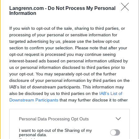
antall plasser på landslag, og han går med kniven
Langrenn.com -
Do Not Process My Personal
Information
på strupen hvert skirenn han går. Og det er også en
vanskelig greie, sier Nossum til Adresseavisen.
If you wish to opt-out of the sale, sharing to third parties, or
processing of your personal or sensitive information for
Se også:
Norgesmesteren vrakes til VM
targeted advertising by us, please use the below opt-out
section to confirm your selection. Please note that after your
opt-out request is processed you may continue seeing
interest-based ads based on personal information utilized by
us or personal information disclosed to third parties prior to
your opt-out. You may separately opt-out of the further
disclosure of your personal information by third parties on the
Didrik Tønseth står med 12. plass fra 10-kilometeren på
IAB’s list of downstream participants. This information may
Lillehammer i desember som sesongens beste i verdenscupen
also be disclosed by us to third parties on the
IAB’s List of
denne sesongen. Foto: Mathias Bergeld / BILDBYRÅN
Downstream Participants
that may further disclose it to other
third parties.
Utsetter avgjørelsen
Please note that this website/app uses one or more Google
Personal Data Processing Opt Outs
Samtidig føler han seg ikke ferdig med langrenn.
services and may gather and store information including but
Den siste tida har det gått bedre, og når Tønseth er
not limited to your visit or usage behaviour. You may click to
I want to opt-out of the Sharing of my
personal data.
på topp, kan han matche de beste.
grant or deny consent to Google and its third-party tags to