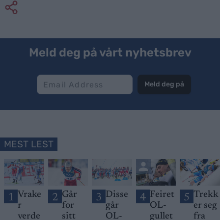
Meld deg på vårt nyhetsbrev
Meld deg på
MEST LEST
Vrake
Går
Disse
Feiret
Trekk
1
2
3
4
5
r
for
går
OL-
er seg
verde
sitt
OL-
gullet
fra