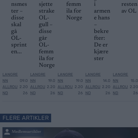
nsmes
sjette
femm
i
resten
ter –
strake
ila for
armen
av OL
disse
OL-
Norge
e hans
skal
gull –
–
gå
disse
bekre
OL-
går
fter:
sprint
OL-
De er
en...
femm
kjære
ila for
ster
Norge
LANGRE
LANGRE
LANGRE
LANGRE
LANGRE
NN
09.0
NN
19.0
NN
19.0
NN
14.0
NN
15.0
ALLROU
2.20
ALLROU
2.20
ALLROU
2.20
ALLROU
2.20
ALLROU
2.20
ND
26
ND
26
ND
26
ND
26
ND
26
FLERE ARTIKLER
Medlemsartikler