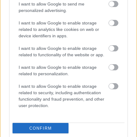
Milano/Cortina 2026 en måned tidligere enn VM
I want to allow Google to send me
i Trondheim, så i praksis er laget tatt ut før nyttår.
personalized advertising.
Hele første del av sesongen, prioriteres
I want to allow Google to enable storage
landslagsløperne i verdenscuputtak, et lag Didrik
related to analytics like cookies on web or
Tønseth etter alle solemerker ikke er en del av.
device identifiers in apps.
Er du sikker på at din plass på laget ryker?
I want to allow Google to enable storage
related to functionality of the website or app.
– Ja, det er jeg ganske sikker på.
I want to allow Google to enable storage
Saken fortsetter under
related to personalization.
I want to allow Google to enable storage
related to security, including authentication
functionality and fraud prevention, and other
user protection.
Didrik Tønseth ble nummer fem på femmila i Holmenkollen
i fjor. Foto: Jon Olav Nesvold / BILDBYRÅN
CONFIRM