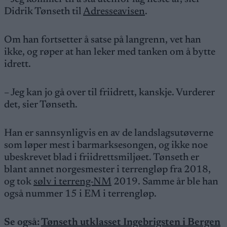
Didrik Tønseth til
Adresseavisen
.
Om han fortsetter å satse på langrenn, vet han
ikke, og røper at han leker med tanken om å bytte
idrett.
– Jeg kan jo gå over til friidrett, kanskje. Vurderer
det, sier Tønseth.
Han er sannsynligvis en av de landslagsutøverne
som løper mest i barmarksesongen, og ikke noe
ubeskrevet blad i friidrettsmiljøet. Tønseth er
blant annet norgesmester i terrengløp fra 2018,
og tok
sølv i terreng-NM
2019. Samme år ble han
også nummer 15 i EM i terrengløp.
Se også:
Tønseth utklasset Ingebrigsten i Bergen