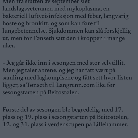
Men fra slutten av september slet
landslagsveteranen med mykoplasma, en
bakteriell luftveisinfeksjon med feber, langvarig
hoste og bronkitt, og som kan føre til
lungebetennelse. Sjukdommen kan slå forskjellig
ut, men for Tønseth satt den i kroppen i mange
uker.
– Jeg går ikke inn i sesongen med stor selvtillit.
Men jeg tåler å trene, og jeg har fått vært på
samling med lagkompisene og fått sett hvor listen
ligger, sa Tønseth til Langrenn.com like før
sesongstarten på Beitostølen.
Første del av sesongen ble begredelig, med 17.
plass og 19. plass i sesongstarten på Beitostølen,
12. og 31. plass i verdenscupen på Lillehammer.