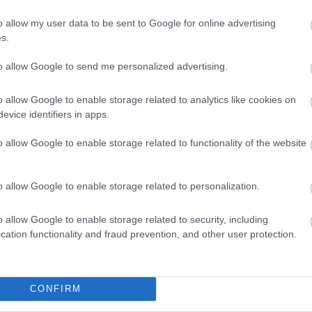
 i Ruka, fra 29. november til 1. desember. Der vente
o allow my user data to be sent to Google for online advertising
idi Weng gleder seg til: 20 kilometer jaktstart i fris
s.
to allow Google to send me personalized advertising.
kanaler sender hva og når?
o allow Google to enable storage related to analytics like cookies on
evice identifiers in apps.
du i seksjonen «
Terminlister & resultater
» på Langren
o allow Google to enable storage related to functionality of the website
o allow Google to enable storage related to personalization.
o allow Google to enable storage related to security, including
cation functionality and fraud prevention, and other user protection.
etsbrev
CONFIRM