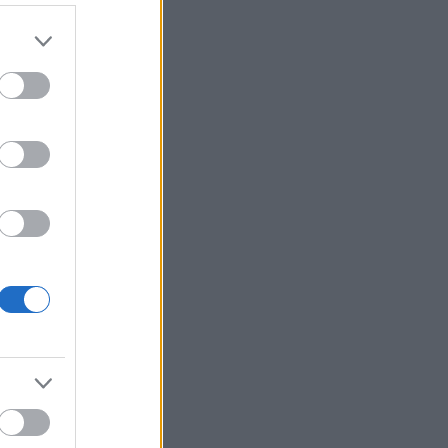
ivet, den,
t her i
stremt
are gønne