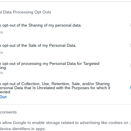
sdrag. Det er historisk, den skal jeg leve på resten av l
l Data Processing Opt Outs
o opt-out of the Sharing of my personal data.
me henne i dag?
In
e være litt nærmere enn jeg var i dag, sier Weng.
o opt-out of the Sale of my Personal Data.
r.
In
to opt-out of processing my Personal Data for Targeted
 er det hun er dyktig på. Jeg får vel la henne vinne lit
ing.
In
o opt-out of Collection, Use, Retention, Sale, and/or Sharing
ersonal Data that Is Unrelated with the Purposes for which it
itostølen, ute i hesteskoen etter langbakken. Hun er ek
lected.
er der det er mye hvile, så man kan hente seg inn og b
Out
nne dagen er ferdig, sier Weng og legger til:
consents
o allow Google to enable storage related to advertising like cookies on
evice identifiers in apps.