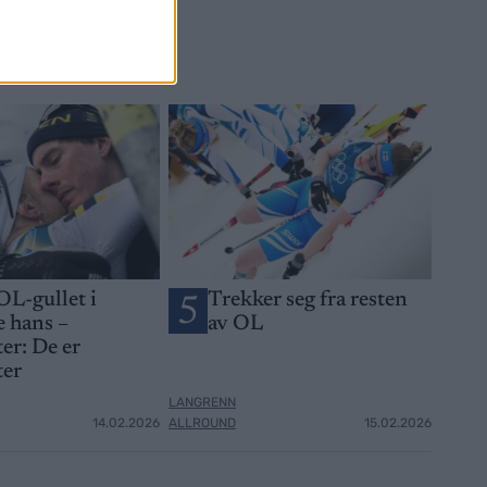
OL-gullet i
Trekker seg fra resten
5
 hans –
av OL
er: De er
ter
LANGRENN
14.02.2026
ALLROUND
15.02.2026