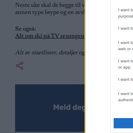
Neste uke skal de begge til verdenscupåpningen
I want t
annen type løype og en avslutningsøvelse som He
purpose
I want 
Se også:
Alt om ski på TV sesongen 2024-25: Hvilke 
I want t
web or d
Alt av startlister, detaljer og resultater finner 
I want t
or app.
I want t
I want t
authenti
Meld deg på vårt nyh