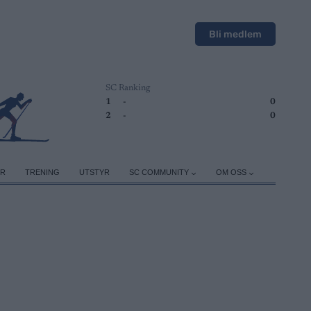
Bli medlem
SC Ranking
1
-
0
2
-
0
ER
TRENING
UTSTYR
SC COMMUNITY
OM OSS
e