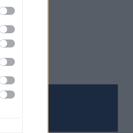
r en
til.
n.com
Meld deg på