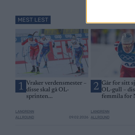
MEST LEST
Vraker verdensmester –
Går for sitt s
1
2
disse skal gå OL-
OL-gull – di
sprinten...
femmila for
LANGRENN
LANGRENN
ALLROUND
09.02.2026
ALLROUND