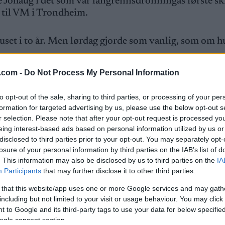
Johaug i det som var langrennsdronningas første sk
k til VM i Trondheim.
uset i to år. Men lørdag gjorde som vanlig, som om h
.com -
Do Not Process My Personal Information
å andreplass etter en av sine beste prestasjoner på
1
to opt-out of the sale, sharing to third parties, or processing of your per
formation for targeted advertising by us, please use the below opt-out s
r selection. Please note that after your opt-out request is processed y
eing interest-based ads based on personal information utilized by us or
disclosed to third parties prior to your opt-out. You may separately opt-
å Beitostølen, men kanskje større enn jeg trodde, for
losure of your personal information by third parties on the IAB’s list of
. This information may also be disclosed by us to third parties on the
IA
ærlig, sier Weng til Langrenn.com etter målgang.
Participants
that may further disclose it to other third parties.
 that this website/app uses one or more Google services and may gath
including but not limited to your visit or usage behaviour. You may click 
k på trening, men likevel en bragd, mener 33-åringen
 to Google and its third-party tags to use your data for below specifi
ogle consent section.