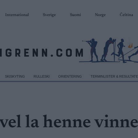
International
Sverige
Suomi
Norge
Čeština
SKISKYTING
RULLESKI
ORIENTERING
TERMINLISTER & RESULTAT
 vel la henne vinn