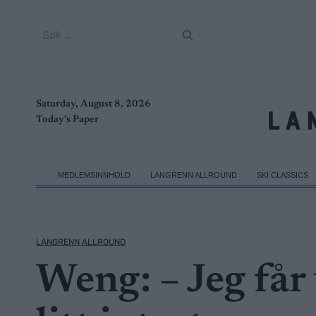
Skip
to
Søk
content
etter:
Saturday, August 8, 2026
Today's Paper
MEDLEMSINNHOLD
LANGRENN ALLROUND
SKI CLASSICS
LANGRENN ALLROUND
Weng: – Jeg får