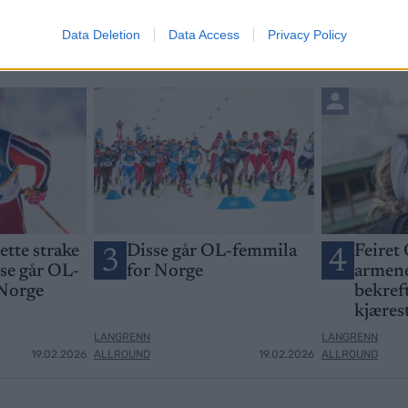
Data Deletion
Data Access
Privacy Policy
jette strake
Disse går OL-femmila
Feiret 
3
4
sse går OL-
for Norge
armene
 Norge
bekreft
kjæres
LANGRENN
LANGRENN
19.02.2026
ALLROUND
19.02.2026
ALLROUND