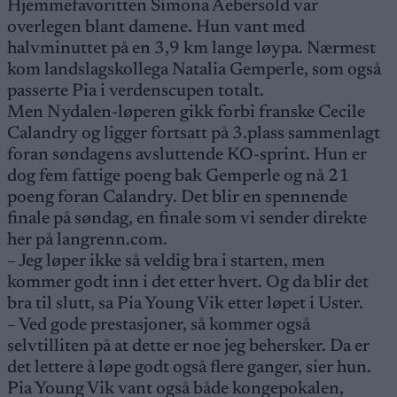
Hjemmefavoritten Simona Aebersold var
overlegen blant damene. Hun vant med
halvminuttet på en 3,9 km lange løypa. Nærmest
kom landslagskollega Natalia Gemperle, som også
passerte Pia i verdenscupen totalt.
Men Nydalen-løperen gikk forbi franske Cecile
Calandry og ligger fortsatt på 3.plass sammenlagt
foran søndagens avsluttende KO-sprint. Hun er
dog fem fattige poeng bak Gemperle og nå 21
poeng foran Calandry. Det blir en spennende
finale på søndag, en finale som vi sender direkte
her på langrenn.com.
– Jeg løper ikke så veldig bra i starten, men
kommer godt inn i det etter hvert. Og da blir det
bra til slutt, sa Pia Young Vik etter løpet i Uster.
– Ved gode prestasjoner, så kommer også
selvtilliten på at dette er noe jeg behersker. Da er
det lettere å løpe godt også flere ganger, sier hun.
Pia Young Vik vant også både kongepokalen,