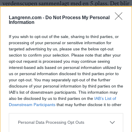
verdenscupen sammenlagt med en 5.plass. Det blir
en nervepirrende KO-sprint på søndag.
Langrenn.com -
Do Not Process My Personal
– Jeg har gjort et par feil på 10 sekunder her og der,
Information
og det koster litt for mye, sa Fosser, som nå bare er
9 poeng etter lederen Max Peter Bejmer i totalen.
If you wish to opt-out of the sale, sharing to third parties, or
Men han ble passert med 3 poeng av fredagens
processing of your personal or sensitive information for
overraskende vinner Tomas Krivda fra Tsjekkia.
targeted advertising by us, please use the below opt-out
Tsjekkeren er i storform og blir også en farlig
section to confirm your selection. Please note that after your
konkurrent om verdenscupen sammenlagt.
opt-out request is processed you may continue seeing
Derimot tapte den regjerende verdensmestren
interest-based ads based on personal information utilized by
us or personal information disclosed to third parties prior to
Martin Regborn terreng og er nå 31 poeng bak
your opt-out. You may separately opt-out of the further
Kasper Fosser.
disclosure of your personal information by third parties on the
Hjemmehåpet Matthias Kyburz – som skal satse på
IAB’s list of downstream participants. This information may
maraton igjen etter årets sesong – ble nummer to
also be disclosed by us to third parties on the
IAB’s List of
foran belgiske Yannick Michiels.
Downstream Participants
that may further disclose it to other
third parties.
Les også:
Slik ser du orientering på
Please note that this website/app uses one or more Google
Personal Data Processing Opt Outs
langrenn.com
services and may gather and store information including but