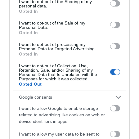
not limited to your visit or usage behaviour. You may click to
I want to opt-out of the Sharing of my
personal data.
grant or deny consent to Google and its third-party tags to
Flere nordmenn ute
Opted In
use your data for below specified purposes in below Google
De 36 beste damene og herrene i fredagens sprint
consent section.
I want to opt-out of the Sale of my
kvalifiserte seg også til søndagens KO-sprint.
Personal Data.
Opted In
Dessverre røk mer enn halvparten av de norske
ute.
I want to opt-out of processing my
Men Freidig-brødrene Oskar og Simen Spets
Personal Data for Targeted Advertising.
Opted In
Storhov gjorde personlige bestenoteringer med
11.plass til Oskar som best. De er sammen med
I want to opt-out of Collection, Use,
Retention, Sale, and/or Sharing of my
Kasper Fosser klare for søndagens løp.
Personal Data that Is Unrelated with the
På damesiden er også Ane Dyrkorn (26) og Ingrid
Purposes for which it was collected.
Opted Out
Lundanes (33) kvalifiserte sammen med Pia Young
Vik og Victoria Hæstad Bjørnstad.
Google consents
Men først skal det løpes sprintstafett under
lørdagen, og den sender vi også direkte fra kl
I want to allow Google to enable storage
related to advertising like cookies on web or
17,00 her på langrenn.com. Det er en øvelse der
device identifiers in apps.
Norge tok EM-gullet for første gang i Belgia for en
måned siden.
I want to allow my user data to be sent to