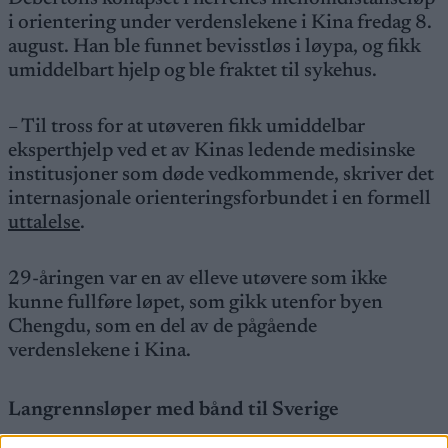
i orientering under verdenslekene i Kina fredag 8.
august. Han ble funnet bevisstløs i løypa, og fikk
umiddelbart hjelp og ble fraktet til sykehus.
– Til tross for at utøveren fikk umiddelbar
eksperthjelp ved et av Kinas ledende medisinske
institusjoner som døde vedkommende, skriver det
internasjonale orienteringsforbundet i en formell
uttalelse
.
29-åringen var en av elleve utøvere som ikke
kunne fullføre løpet, som gikk utenfor byen
Chengdu, som en del av de pågående
verdenslekene i Kina.
Langrennsløper med bånd til Sverige
Mattia Debertolis, som også var langrennsløper,