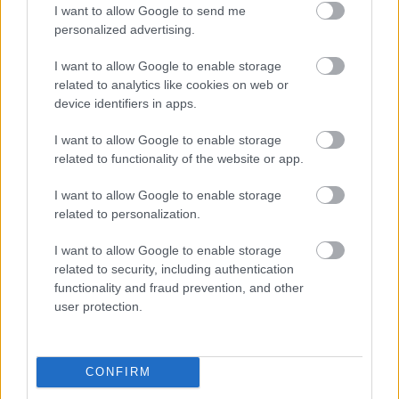
torsda
en
det av
kaster
elig!
I want to allow Google to send me
g: 46-
slutte
Halde
inn
Sondr
personalized advertising.
åring
t på
ns
verde
e tok
gjør
sykeh
brittis
ns
VM-
I want to allow Google to enable storage
come
us –
ke
beste
GULL
related to analytics like cookies on web or
back i
før
verde
junior
device identifiers in apps.
verde
den
nsmes
i
nscup
begyn
ter?
verde
I want to allow Google to enable storage
related to functionality of the website or app.
en...
te
nscup
en
I want to allow Google to enable storage
03.0
04.0
28.0
30.0
03.0
related to personalization.
ORIENTE
8.20
ORIENTE
8.20
ORIENTE
7.20
ORIENTE
7.20
ORIENTE
7.20
RING
26
RING
26
RING
26
RING
26
RING
26
I want to allow Google to enable storage
related to security, including authentication
functionality and fraud prevention, and other
user protection.
FLERE ARTIKLER
CONFIRM