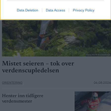
Data Deletion
Data Access
Privacy Policy
Foto: PETR KADERAVEK
Mistet seieren – tok over
verdenscupledelsen
ORIENTERING
06.08.2026
Henter inn tidligere
verdensmester