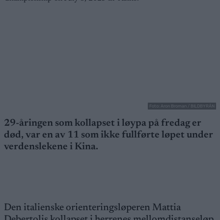
Foto: Aron Broman / BILDBYRÅN
29-åringen som kollapset i løypa på fredag er
død, var en av 11 som ikke fullførte løpet under
verdenslekene i Kina.
Den italienske orienteringsløperen Mattia
Debertolis kollapset i herrenes mellomdistanseløp