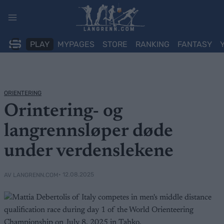
Skip
to
content
PLAY
MYPAGES
STORE
RANKING
FANTASY
ORIENTERING
Orintering- og
langrennsløper døde
under verdenslekene
• 12.08.2025
AV LANGRENN.COM