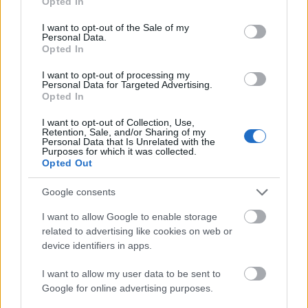
Opted In
use your data for below specified purposes in below Google
consent section.
I want to opt-out of the Sale of my
Personal Data.
Opted In
I want to opt-out of processing my
Meld deg på vårt nyhetsbrev
Personal Data for Targeted Advertising.
Opted In
I want to opt-out of Collection, Use,
Meld deg på
Retention, Sale, and/or Sharing of my
Personal Data that Is Unrelated with the
Purposes for which it was collected.
Opted Out
Google consents
MEST LEST
I want to allow Google to enable storage
related to advertising like cookies on web or
device identifiers in apps.
I want to allow my user data to be sent to
Live
Verde
Hvor
Sverig
–
1
2
3
4
5
Google for online advertising purposes.
fra
nscup
ble
e
Uvirk