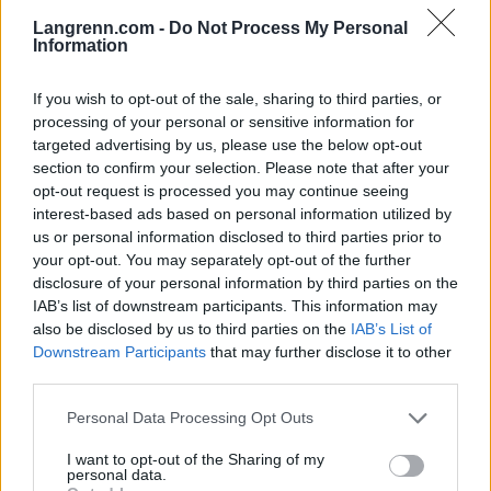
var ranket som nummer 137 i verden i orientering
Langrenn.com -
Do Not Process My Personal
Information
og hadde konkurrert siden 2014, ifølge nettsiden
til IOF. Han har også en doktorgrad i ingeniørfag
If you wish to opt-out of the sale, sharing to third parties, or
fra universitetet i Stockholm, og var medlem i IFK
processing of your personal or sensitive information for
Lidingö.
targeted advertising by us, please use the below opt-out
section to confirm your selection. Please note that after your
Verdenslekene er en multisportkonkurranse som
opt-out request is processed you may continue seeing
interest-based ads based on personal information utilized by
arrangeres hvert fjerde år. Lekene består av idretter
us or personal information disclosed to third parties prior to
og øvelser som ikke er inkludert i de olympiske
your opt-out. You may separately opt-out of the further
leker. Det er International World Games
disclosure of your personal information by third parties on the
Association som organiserer og driver
IAB’s list of downstream participants. This information may
verdenslekene, med støtte fra Den internasjonale
also be disclosed by us to third parties on the
IAB’s List of
olympiske komité.
Downstream Participants
that may further disclose it to other
third parties.
Følg orientering på Langrenn.com med
Please note that this website/app uses one or more Google
Personal Data Processing Opt Outs
direktesendinger og reportasjer
HER
services and may gather and store information including but
not limited to your visit or usage behaviour. You may click to
I want to opt-out of the Sharing of my
personal data.
grant or deny consent to Google and its third-party tags to