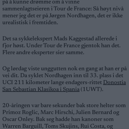
på å kunne drømme om å vinne
sammenlagtseieren i Tour de France: Så høyt nivå
mener jeg det er på Jørgen Nordhagen, det er ikke
urealistisk i fremtiden.
Det sa sykkelekspert Mads Kaggestad allerede i
fjor høst. Under Tour de France gjentok han det.
Flere andre eksperter sier samme.
Og lørdag viste unggutten nok en gang at han er på
vei dit. Da syklet Nordhagen inn til 33. plass i det
UCI 211 kilometer lange endagers-rittet
Donostia
San Sebastian Klasikoa i Spania
(1UWT).
20-åringen var bare sekunder bak store helter som
Primoz Roglic, Marc Hirschi, Julien Bernard og
Oscar Onley. Bak seg hadde han kanoner som
Warren Barguill, Toms Skujins, Rui Costa, og