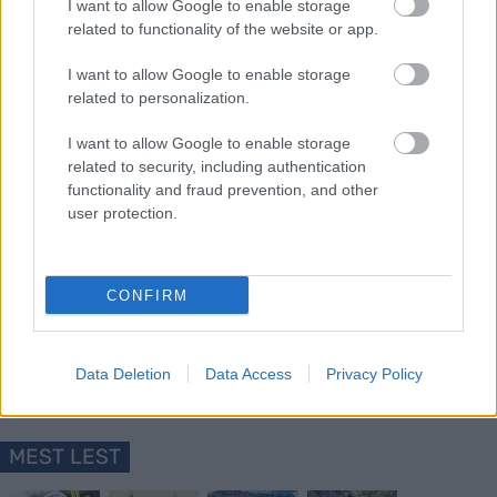
I want to allow Google to enable storage
– Tour de France er jo det aller, aller største. Å
related to functionality of the website or app.
komme seg inn på det laget hadde vært veldig gøy,
sa Jørgen Nordhagen til
TV 2
etter debutsesongen
I want to allow Google to enable storage
i seniorklassen.
related to personalization.
I want to allow Google to enable storage
related to security, including authentication
functionality and fraud prevention, and other
user protection.
Meld deg på vårt nyhetsbrev
CONFIRM
Meld deg på
Data Deletion
Data Access
Privacy Policy
MEST LEST