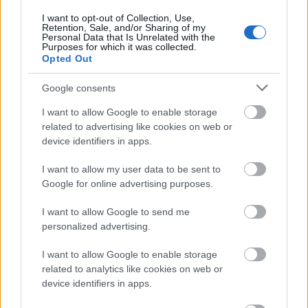
I første omgang fikk Nordhagen en fire-
I want to opt-out of Collection, Use,
årskontrakt med laget til Tour de France-vinneren
Retention, Sale, and/or Sharing of my
Personal Data that Is Unrelated with the
Jonas Vingegaard, Wout van Aert, Sepp Kuss med
Purposes for which it was collected.
flere.
Opted Out
Google consents
Men det nederlandske profflaget har matchet den
norske unggutten forsiktig. Sesongen 2023 syklet
I want to allow Google to enable storage
han på utviklingslaget, fortsatt i juniorklassen,
related to advertising like cookies on web or
device identifiers in apps.
og
fortsatt med dobbelt satsing på både sykkel og
langrenn
. 2024 var hans første på seniornivå,
I want to allow my user data to be sent to
hans første U23-sesong, og den første på
Google for online advertising purposes.
profflagets eliteteam. Det er ikke før i år at Jørgen
Nordhagen har fått slippe løs på aller øverste nivå.
I want to allow Google to send me
personalized advertising.
Han har på ingen måte gjort seg bort der, og han
I want to allow Google to enable storage
stortrives. Men for Nordhagen er det legendariske
related to analytics like cookies on web or
treukersrittet den store drømmen.
device identifiers in apps.