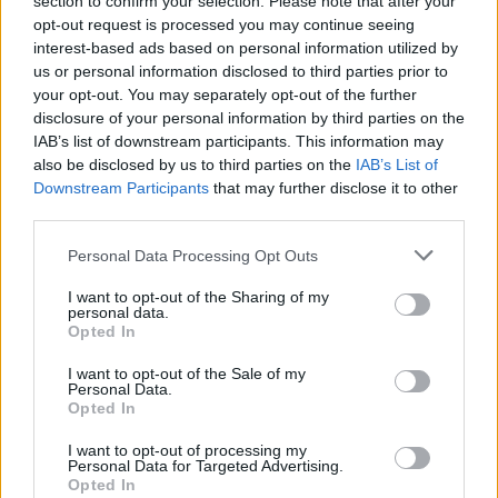
section to confirm your selection. Please note that after your
opt-out request is processed you may continue seeing
interest-based ads based on personal information utilized by
us or personal information disclosed to third parties prior to
your opt-out. You may separately opt-out of the further
disclosure of your personal information by third parties on the
IAB’s list of downstream participants. This information may
also be disclosed by us to third parties on the
IAB’s List of
Downstream Participants
that may further disclose it to other
third parties.
Please note that this website/app uses one or more Google
Personal Data Processing Opt Outs
services and may gather and store information including but
not limited to your visit or usage behaviour. You may click to
I want to opt-out of the Sharing of my
personal data.
grant or deny consent to Google and its third-party tags to
Opted In
use your data for below specified purposes in below Google
Jørgen Nordhagen tok gull på 20km fristil under junior-VM
consent section.
I want to opt-out of the Sale of my
2024. Så la han opp skikarrieren tvert. Foto: Graeme
Personal Data.
Williams
Opted In
I want to opt-out of processing my
Matches forsiktig
Personal Data for Targeted Advertising.
Opted In