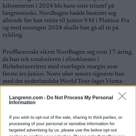
kilometeren i 2024 ble hans siste triumf på
langrennsski. Nordhagen hadde bestemt seg
allerede før han reiste til junior-VM i Planica: Fra
og med sesongen 2024 skulle han gå all in på
sykling.
Proffkontrakt sikret Nordhagen seg som 17-åring,
da han tok totalseieren i eliteklassen i
Birkebeinerrittet med overlegen margin som
første års junior. Noen uker senere signerte han
med det nederlandske World Tour-laget Visma-
Lease A Bike.
Langrenn.com -
Do Not Process My Personal
Information
Se også:
Gir full gass i to idretter: – Hvorfor
velge når jeg kan bli god i begge?
If you wish to opt-out of the sale, sharing to third parties, or
processing of your personal or sensitive information for
Saken fortsetter under
targeted advertising by us, please use the below opt-out