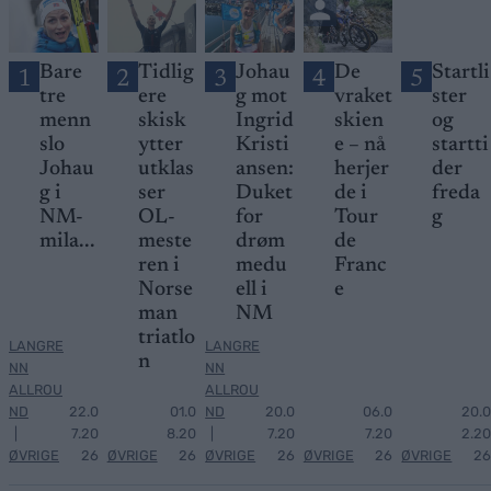
Bare
Tidlig
Johau
De
Startli
1
2
3
4
5
tre
ere
g mot
vraket
ster
menn
skisk
Ingrid
skien
og
slo
ytter
Kristi
e – nå
startti
Johau
utklas
ansen:
herjer
der
g i
ser
Duket
de i
freda
NM-
OL-
for
Tour
g
mila...
meste
drøm
de
ren i
medu
Franc
Norse
ell i
e
man
NM
triatlo
LANGRE
LANGRE
n
NN
NN
ALLROU
ALLROU
ND
22.0
01.0
ND
20.0
06.0
20.0
|
7.20
8.20
|
7.20
7.20
2.20
ØVRIGE
26
ØVRIGE
26
ØVRIGE
26
ØVRIGE
26
ØVRIGE
26