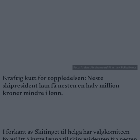
Foto: Anders Abrahamsen/ Finnmark Fotballkrets
Kraftig kutt for toppledelsen: Neste
skipresident kan få nesten en halv million
kroner mindre i lønn.
I forkant av Skitinget til helga har valgkomiteen
foreslått å kutte lønna til skipresidenten fra nesten