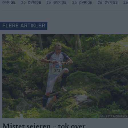
ØVRIGE
26
ØVRIGE
26
ØVRIGE
26
ØVRIGE
26
ØVRIGE
26
FLERE ARTIKLER
Foto: PETR KADERAVEK
Mistet seieren – tok over