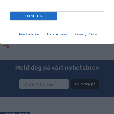
09.00-18.00 Tingforhandlinger
20.00 Tingmiddag
CONFIRM
Søndag 7. juni
09.00-13.00 Tingforhandlinger forts.
Data Deletion
Data Access
Privacy Policy
Meld deg på vårt nyhetsbrev
Meld deg på