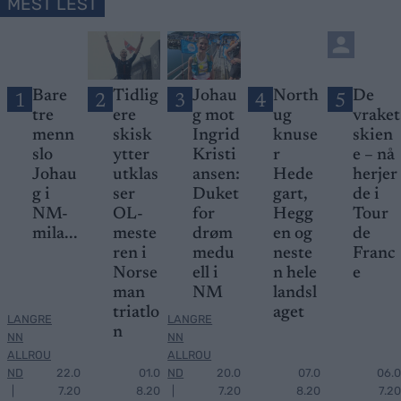
MEST LEST
Bare
Tidlig
Johau
North
De
1
2
3
4
5
tre
ere
g mot
ug
vraket
menn
skisk
Ingrid
knuse
skien
slo
ytter
Kristi
r
e – nå
Johau
utklas
ansen:
Hede
herjer
g i
ser
Duket
gart,
de i
NM-
OL-
for
Hegg
Tour
mila...
meste
drøm
en og
de
ren i
medu
neste
Franc
Norse
ell i
n hele
e
man
NM
landsl
triatlo
aget
LANGRE
LANGRE
n
NN
NN
ALLROU
ALLROU
ND
22.0
01.0
ND
20.0
07.0
06.0
|
7.20
8.20
|
7.20
8.20
7.20