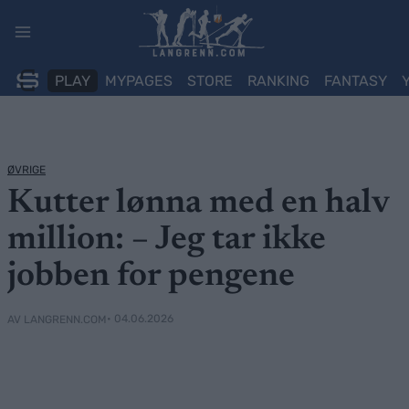
Skip
to
content
PLAY
MYPAGES
STORE
RANKING
FANTASY
ØVRIGE
Kutter lønna med en halv
million: – Jeg tar ikke
jobben for pengene
• 04.06.2026
AV LANGRENN.COM