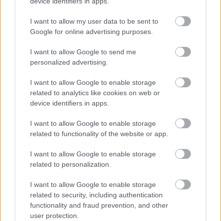
device identifiers in apps.
12.00-16.00 Skistyremøte
17.00-20.00 Fagmøte LANGRENN
I want to allow my user data to be sent to
Google for online advertising purposes.
Fredag 5. juni
I want to allow Google to send me
personalized advertising.
09.00-18.00 Fagmøte LANGRENN forts.
09.00-12.00 Fagmøte KOMBINERT
I want to allow Google to enable storage
10.00-18.00 Fagmøte ALPINT
related to analytics like cookies on web or
device identifiers in apps.
12.00-17.00 Fagmøte FREESTYLE/FREESKI
12.00-17.00 Fagmøte HOPP
I want to allow Google to enable storage
17.00-18.00 Fagmøte HOPP og KOMBINERT
related to functionality of the website or app.
samlet
I want to allow Google to enable storage
related to personalization.
11.15-13.00 Lunsj
19.00 Middag i Skimuseet/Holmenkollen
I want to allow Google to enable storage
related to security, including authentication
functionality and fraud prevention, and other
Lørdag 6. juni Skitinget 2026
user protection.