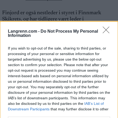
Finjord er også nestleder i styret i Finnmark
Skikrets, og har tidligere vært leder i
langrennskomiteen i skikretsen.
Langrenn.com -
Do Not Process My Personal
Information
I tillegg har valgkomitéen innstilt Ida Pinnerød fra
Bodø som visepresident.
If you wish to opt-out of the sale, sharing to third parties, or
processing of your personal or sensitive information for
targeted advertising by us, please use the below opt-out
Se også:
Vil ha inn fotballtopp som ny
section to confirm your selection. Please note that after your
skipresident
opt-out request is processed you may continue seeing
interest-based ads based on personal information utilized by
us or personal information disclosed to third parties prior to
Alvorstynget agenda
your opt-out. You may separately opt-out of the further
disclosure of your personal information by third parties on the
Skitinget 2026 arrangeres på Gardermoen fra 6.
IAB’s list of downstream participants. This information may
til 7. juni. Lønna til skipresidenten og valg av ny
also be disclosed by us to third parties on the
IAB’s List of
president og visepresident er bare noen av postene
Downstream Participants
that may further disclose it to other
på programmet.
third parties.