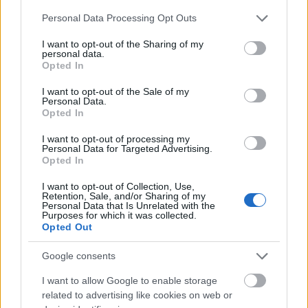
Please note that this website/app uses one or more Google
Personal Data Processing Opt Outs
Også rapporten om Ski-VM 2025 står på
services and may gather and store information including but
agendaen.
not limited to your visit or usage behaviour. You may click to
I want to opt-out of the Sharing of my
personal data.
grant or deny consent to Google and its third-party tags to
Opted In
use your data for below specified purposes in below Google
Se også:
consent section.
I want to opt-out of the Sale of my
Granskingen slakter Ski-VM: Kjøpte uten
Personal Data.
Opted In
regler, risiko uten kontroll
I want to opt-out of processing my
Personal Data for Targeted Advertising.
I forkant av Skitinget blir det fagmøter for alle
Opted In
grenene i forbundet: Langrenn, kombinert, alpint,
freestyle/freeski og hopp.
I want to opt-out of Collection, Use,
Retention, Sale, and/or Sharing of my
Personal Data that Is Unrelated with the
Purposes for which it was collected.
Se alle dokumentene til Skitinget
HER
Opted Out
Google consents
PROGRAM
I want to allow Google to enable storage
Torsdag 4. juni
related to advertising like cookies on web or