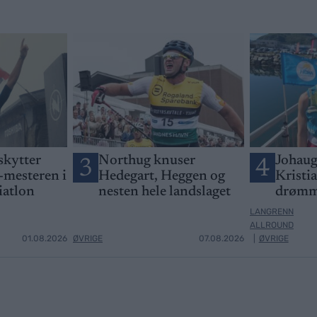
skytter
Northug knuser
Johaug
3
4
-mesteren i
Hedegart, Heggen og
Kristi
iatlon
nesten hele landslaget
drømm
LANGRENN
ALLROUND
01.08.2026
ØVRIGE
07.08.2026
|
ØVRIGE