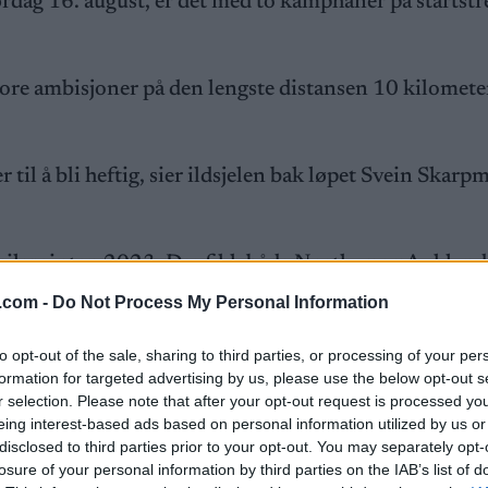
ørdag 16. august, er det med to kamphaner på startstr
ore ambisjoner på den lengste distansen 10 kilomete
 til å bli heftig, sier ildsjelen bak løpet Svein Skarpm
rysilsprinten 2023. Der fikk både Northug og Aukland 
.com -
Do Not Process My Personal Information
to opt-out of the sale, sharing to third parties, or processing of your per
hadde gått «all in»
formation for targeted advertising by us, please use the below opt-out s
r selection. Please note that after your opt-out request is processed y
eing interest-based ads based on personal information utilized by us or
disclosed to third parties prior to your opt-out. You may separately opt-
losure of your personal information by third parties on the IAB’s list of
åned at Petter Northug stiller med startnummer i Try