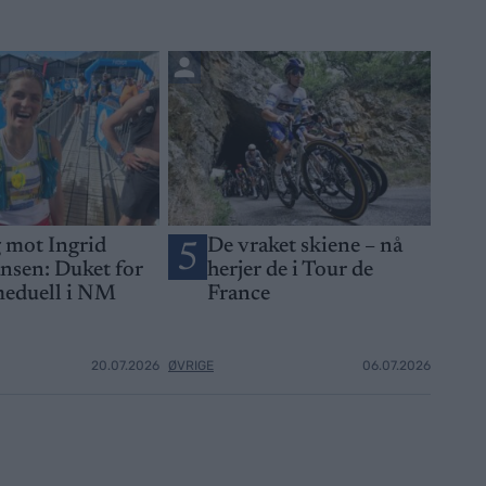
 mot Ingrid
De vraket skiene – nå
5
ansen: Duket for
herjer de i Tour de
eduell i NM
France
20.07.2026
ØVRIGE
06.07.2026