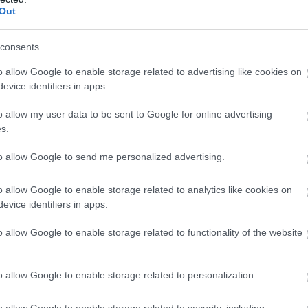
elma Engdahl
, som nylig tok NM-sølv på 1500 mete
Out
consents
o allow Google to enable storage related to advertising like cookies on
 på 300 meter og 600 meter, også de får celeber delta
evice identifiers in apps.
øpe med unga før han skal løpe selv, og her er det med
o allow my user data to be sent to Google for online advertising
er Svein Skarpmo, Nils Erling Myhr, Øyvind Sandbakk
s.
rløperen Øivind Dahl i Trysilløpet AS som står bak
to allow Google to send me personalized advertising.
knisk arrangør.
o allow Google to enable storage related to analytics like cookies on
rt, og det er allerede godt over to hundre deltakere.
evice identifiers in apps.
o allow Google to enable storage related to functionality of the website
 på fredag kveld. Da er det foredrag med ski-historike
o allow Google to enable storage related to personalization.
sil sentrum. Og Skarpmo garanterer en god latter.
o allow Google to enable storage related to security, including