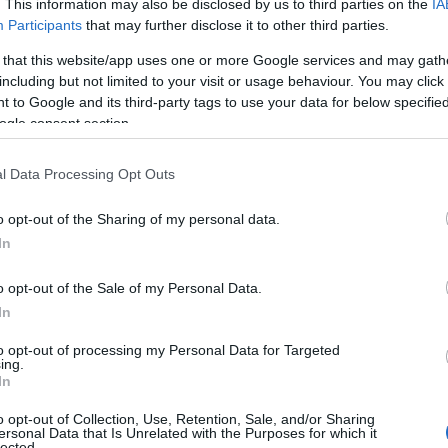
. This information may also be disclosed by us to third parties on the
IA
g grisebank av en svensk tenåring for andre år på ra
Participants
that may further disclose it to other third parties.
 that this website/app uses one or more Google services and may gath
Anders Aukland som utfordrer den tidligere skikongen
including but not limited to your visit or usage behaviour. You may click 
 to Google and its third-party tags to use your data for below specifi
ogle consent section.
pp en 5-kilometer med konkurranseklasser. På den kort
elma Engdahl
, som nylig tok NM-sølv på 1500 mete
l Data Processing Opt Outs
o opt-out of the Sharing of my personal data.
In
ster Hans Christer Holund påmeldt. Etter at han uven
o opt-out of the Sale of my Personal Data.
lassen i april 2023, har Holund satset hardt på løpin
In
 sterkt, også i konkurranse med rendyrkede løpere.
to opt-out of processing my Personal Data for Targeted
ing.
n!
In
o opt-out of Collection, Use, Retention, Sale, and/or Sharing
pp en 5-kilometer med konkurranseklasser. På den kort
ersonal Data that Is Unrelated with the Purposes for which it
lected.