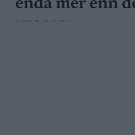
enda mer enn de
• 13.08.2025
AV LANGRENN.COM