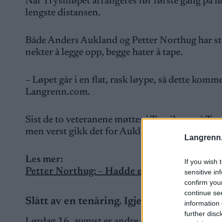
Når Trysilløpet arrangeres før første gang på l
lengste distansen.
Både Anders Aukland og Petter Northug har st
nekter å legge opp, begge hater å tape.
– Løpet går i en flat, rask løype, så dette kommer
Langrenn.com.
Sist de to veteranene møttes i Trysil var på T
men verst gikk det for Aukland.
Langrenn
Les mer:
If you wish 
Petter Northug: – Hadde ødelagt dem om jeg 
sensitive in
confirm you
continue se
Slått av en tenåring. Igjen
information 
further disc
Lørdag 16. august er andre gang på under en m