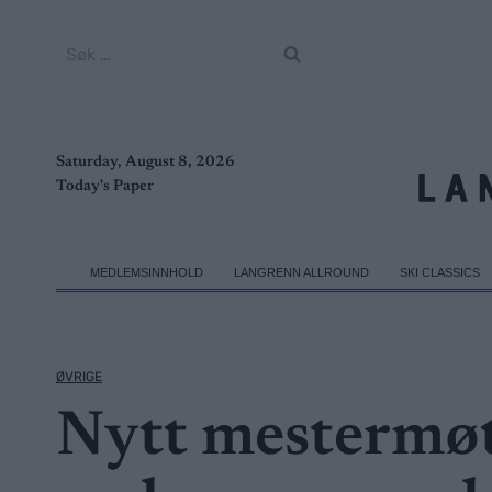
Skip
to
Søk
content
etter:
Saturday, August 8, 2026
Today's Paper
MEDLEMSINNHOLD
LANGRENN ALLROUND
SKI CLASSICS
ØVRIGE
Nytt mestermøte