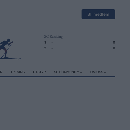
Bli medlem
SC Ranking
1
-
0
2
-
0
ER
TRENING
UTSTYR
SC COMMUNITY
OM OSS