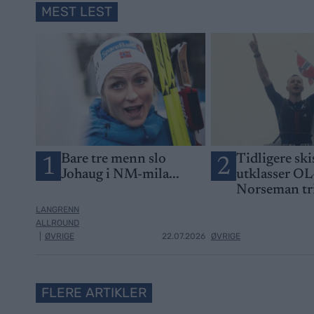
MEST LEST
Bare tre menn slo
Tidligere ski
1
2
Johaug i NM-mila...
utklasser OL
Norseman tr
LANGRENN
ALLROUND
|
ØVRIGE
22.07.2026
ØVRIGE
FLERE ARTIKLER