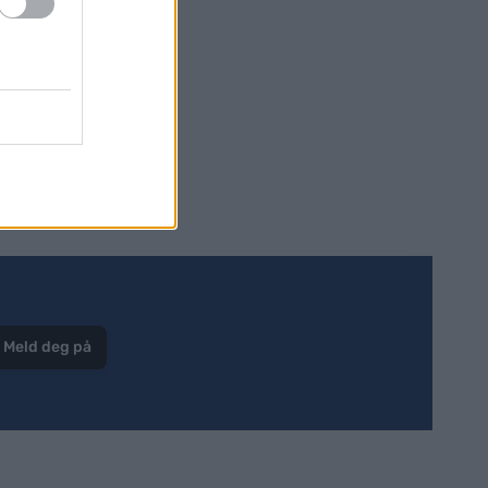
nnsikt og
Meld deg på