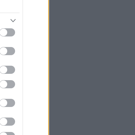
r.
kelse.
aljer til
, Matz
 den
r Thor