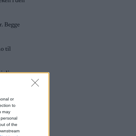
eken i den
r. Begge
o til
juling,
sonal or
ection to
ou may
 personal
out of the
 downstream
sil. På