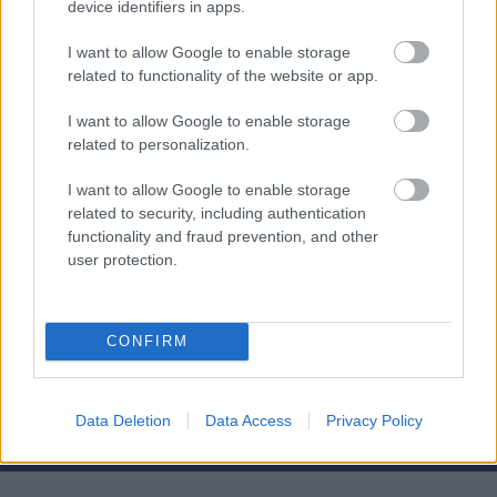
device identifiers in apps.
Fullstendige søkbare resultater for alle klasser i
Holmenkollstafetten
HER
I want to allow Google to enable storage
related to functionality of the website or app.
Eva Ingebrigtsen under Tour de Ski i vinter. Foto:
I want to allow Google to enable storage
Vanzetta/NordicFocus.
related to personalization.
I want to allow Google to enable storage
—
related to security, including authentication
functionality and fraud prevention, and other
user protection.
Meld deg på vårt nyhetsbrev
CONFIRM
Meld deg på
Data Deletion
Data Access
Privacy Policy