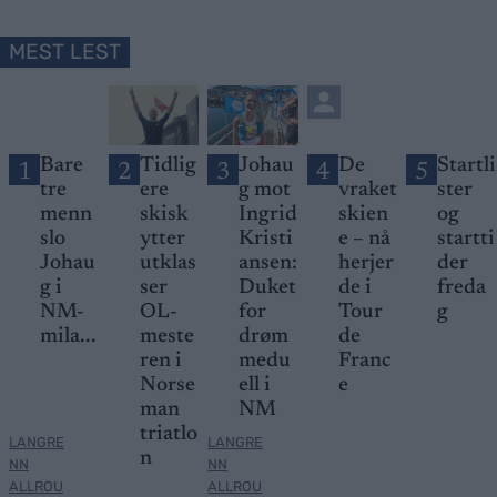
MEST LEST
Bare
Tidlig
Johau
De
Startli
1
2
3
4
5
tre
ere
g mot
vraket
ster
menn
skisk
Ingrid
skien
og
slo
ytter
Kristi
e – nå
startti
Johau
utklas
ansen:
herjer
der
g i
ser
Duket
de i
freda
NM-
OL-
for
Tour
g
mila...
meste
drøm
de
ren i
medu
Franc
Norse
ell i
e
man
NM
triatlo
LANGRE
LANGRE
n
NN
NN
ALLROU
ALLROU