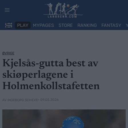
Skip
to
content
PLAY
MYPAGES
STORE
RANKING
FANTASY
ØVRIGE
Kjelsås-gutta best av
skiøperlagene i
Holmenkollstafetten
• 09.05.2026
AV INGEBORG SCHEVE