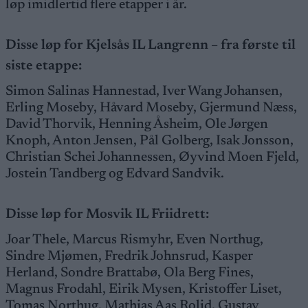
løp imidlertid flere etapper i år.
Disse løp for Kjelsås IL Langrenn – fra første til
siste etappe
:
Simon Salinas Hannestad, Iver Wang Johansen,
Erling Moseby, Håvard Moseby, Gjermund Næss,
David Thorvik, Henning Åsheim, Ole Jørgen
Knoph, Anton Jensen, Pål Golberg, Isak Jonsson,
Christian Schei Johannessen, Øyvind Moen Fjeld,
Jostein Tandberg og Edvard Sandvik.
Disse løp for
Mosvik IL Friidrett:
Joar Thele, Marcus Rismyhr, Even Northug,
Sindre Mjømen, Fredrik Johnsrud, Kasper
Herland, Sondre Brattabø, Ola Berg Fines,
Magnus Frodahl, Eirik Mysen, Kristoffer Liset,
Tomas Northug, Mathias Aas Rolid, Gustav