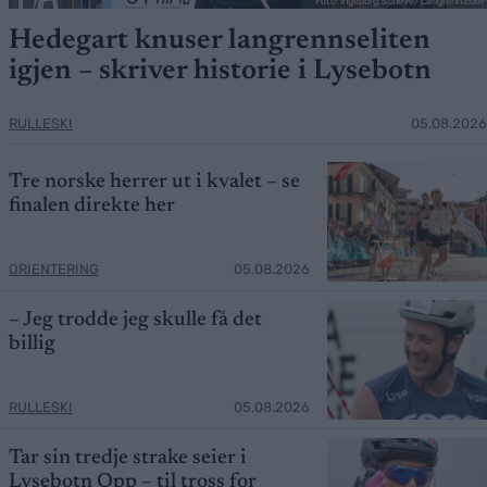
Foto: Ingeborg Scheve/ Langrenn.com
Hedegart knuser langrennseliten
igjen – skriver historie i Lysebotn
RULLESKI
05.08.2026
Tre norske herrer ut i kvalet – se
finalen direkte her
ORIENTERING
05.08.2026
– Jeg trodde jeg skulle få det
billig
RULLESKI
05.08.2026
Tar sin tredje strake seier i
Lysebotn Opp – til tross for