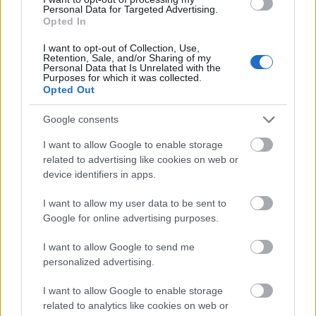
beste skiløperlag. Sandefjord TIF ble nummer 11,
Personal Data for Targeted Advertising.
nesten ett minutt bak.
Opted In
I want to opt-out of Collection, Use,
Retention, Sale, and/or Sharing of my
Det var SK Vidar Elite 1 som vant
Personal Data that Is Unrelated with the
Holmenkollstafetten 2026.
Purposes for which it was collected.
Opted Out
Disse løp for
Raumnes & Årnes IL
(fra første til
Google consents
siste etappe):
I want to allow Google to enable storage
related to advertising like cookies on web or
Julie Bjervig Drivenes, Margrethe Bergane, Hedda
device identifiers in apps.
Bakkemo, Mari Nordlunde, Marte Mikkelsplass,
I want to allow my user data to be sent to
Marthe Kristoffersen, Karoline Simpson-Larsen,
Google for online advertising purposes.
Hedda Østberg Amundsen, Ellen Søhoel Lie, Milla
Grosberghaugen Andreassen, Kristin Austgulen
I want to allow Google to send me
Fosnæs, Randi Sollid Nordvang, Katerina
personalized advertising.
Janatova, Julie Kvale Støstad og Johanne
I want to allow Google to enable storage
Harviken.
related to analytics like cookies on web or