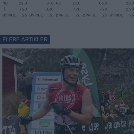
ND
22.0
01.0
ND
20.0
06.0
20.0
|
7.20
8.20
|
7.20
7.20
2.20
ØVRIGE
26
ØVRIGE
26
ØVRIGE
26
ØVRIGE
26
ØVRIGE
26
FLERE ARTIKLER