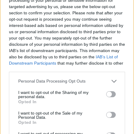
processing of your personal or sensitive information for
targeted advertising by us, please use the below opt-out
section to confirm your selection. Please note that after your
21-åring
fra Trondheim med kanonetappe
opt-out request is processed you may continue seeing
interest-based ads based on personal information utilized by
Eva Ingebrigtsen, som tok både gull og sølv under
us or personal information disclosed to third parties prior to
U23-VM i vinter, leverer en kanonetappe for
your opt-out. You may separately opt-out of the further
Bratsberg IL, som blir nummer seks i eliteklassen.
disclosure of your personal information by third parties on the
IAB’s list of downstream participants. This information may
also be disclosed by us to third parties on the
IAB’s List of
21-åringen fra Trondheim hadde sjuende beste tid
Downstream Participants
that may further disclose it to other
av alle damene uansett klasse på den blytunge
third parties.
Besserudetappen.
Please note that this website/app uses one or more Google
Personal Data Processing Opt Outs
services and may gather and store information including but
Se også:
Norsk 21-åring med maktoppvisning i
not limited to your visit or usage behaviour. You may click to
I want to opt-out of the Sharing of my
personal data.
VM
grant or deny consent to Google and its third-party tags to
Opted In
use your data for below specified purposes in below Google
consent section.
I want to opt-out of the Sale of my
Skistjernenes toppede damelag Raumnes og Årnes
Personal Data.
IL ble nummer ti i klassen kvinner elite. Det er to
Opted In
plasser ned fra i fjor, men beholder statusen som
I want to opt-out of processing my