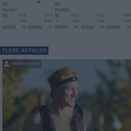
n
NN
NN
ALLROU
ALLROU
ND
22.0
01.0
ND
20.0
06.0
20.0
|
7.20
8.20
|
7.20
7.20
2.20
ØVRIGE
26
ØVRIGE
26
ØVRIGE
26
ØVRIGE
26
ØVRIGE
26
FLERE ARTIKLER
Medlemsartikler