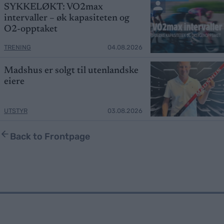
SYKKELØKT: VO2max
intervaller – øk kapasiteten og
O2-opptaket
TRENING
04.08.2026
Madshus er solgt til utenlandske
eiere
UTSTYR
03.08.2026
Back to Frontpage