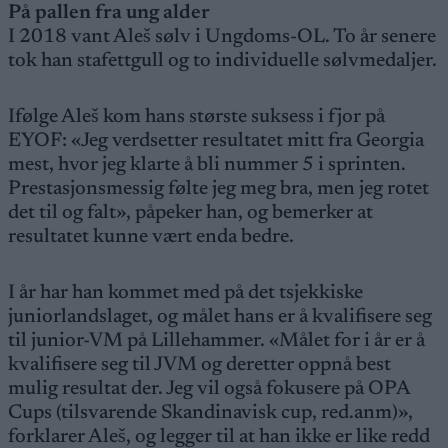
På pallen fra ung alder
I 2018 vant Aleš sølv i Ungdoms-OL. To år senere
tok han stafettgull og to individuelle sølvmedaljer.
Ifølge Aleš kom hans største suksess i fjor på
EYOF: «Jeg verdsetter resultatet mitt fra Georgia
mest, hvor jeg klarte å bli nummer 5 i sprinten.
Prestasjonsmessig følte jeg meg bra, men jeg rotet
det til og falt», påpeker han, og bemerker at
resultatet kunne vært enda bedre.
I år har han kommet med på det tsjekkiske
juniorlandslaget, og målet hans er å kvalifisere seg
til junior-VM på Lillehammer. «Målet for i år er å
kvalifisere seg til JVM og deretter oppnå best
mulig resultat der. Jeg vil også fokusere på OPA
Cups (tilsvarende Skandinavisk cup, red.anm)»,
forklarer Aleš, og legger til at han ikke er like redd