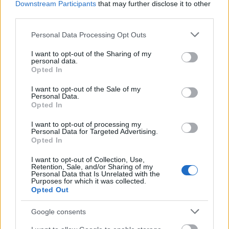
Downstream Participants
that may further disclose it to other
videregående skolen i Jablonec, hvor han studerer
third parties.
maskinteknikk. Han skal uteksamineres til våren.
Please note that this website/app uses one or more Google
«Lærerne er støttende, og jeg trenger ingen
Personal Data Processing Opt Outs
services and may gather and store information including but
spesielle tilrettelegginger», sier det unge talentet
not limited to your visit or usage behaviour. You may click to
I want to opt-out of the Sharing of my
fra Jizera-fjellene.
personal data.
grant or deny consent to Google and its third-party tags to
Opted In
use your data for below specified purposes in below Google
consent section.
PAPPA Stanislav Rezac er den virkelige superveteranen i Ski
I want to opt-out of the Sale of my
Personal Data.
Classics sammen med Anders Aukland. Her fra 2011. Foto:
Opted In
KEKSTOCK.COM
I want to opt-out of processing my
Personal Data for Targeted Advertising.
Terrengsykling lagt til side
Opted In
Frem til i fjor kombinerte han terrengsykkelritt
med langrenn. «Jegkonkurrerte i terrengsykling.
I want to opt-out of Collection, Use,
Retention, Sale, and/or Sharing of my
Noen ganger kom jeg til og med på pallen, men det
Personal Data that Is Unrelated with the
Purposes for which it was collected.
var vanskelig å kombinere det med ski. Å bytte rett
Opted Out
fra sykling til ski og tilbake. I år droppet jeg
syklingen for første gang, og jeg føler meg mer
Google consents
uthvilt og bedre forberedt på ski. Ski er i familien