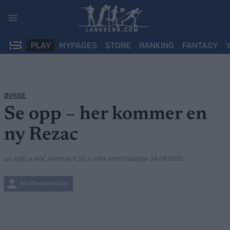
Skip
to
content
PLAY
MYPAGES
STORE
RANKING
FANTASY
ØVRIGE
Se opp – her kommer en
ny Rezac
• 24.09.2025
AV ADÉLA ROČÁRKOVÁ/KJELL-ERIK KRISTIANSEN
Medlemsartikler