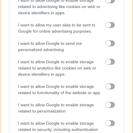
I want to allow Google to enable storage
vår, så det er nærmere meg», forklarer Jablonec-
related to advertising like cookies on web or
fødte, hvis far og bestefar begge vant Jizerská50.
device identifiers in apps.
Bestefaren hans jobbet også i mange år som
I want to allow my user data to be sent to
Google for online advertising purposes.
skiskyttertrener i Jablonec. Aleš’ bror Tomáš drev
med skiskyting, men Aleš lot seg ikke overbevise:
I want to allow Google to send me
«Bestefar pleide å prøve og overbevise meg, men
personalized advertising.
ikke lenger. Da han så hvordan trenerne var der, sa
han at jeg burde holde meg til ski.»
I want to allow Google to enable storage
related to analytics like cookies on web or
device identifiers in apps.
Og hva med langløp?
En dag vil han kanskje også prøve langløp:
I want to allow Google to enable storage
«Akkurat nå fokuserer jeg på tradisjonelt
related to functionality of the website or app.
langrenn, men jeg liker også de lange løpene. Jeg
I want to allow Google to enable storage
vil gjerne prøve noen av og til, kanskje senere, når
related to personalization.
jeg blir eldre og mer moden», sier han, og legger til
at han ikke vil følge Alvar Myhlbacks eksakte vei,
I want to allow Google to enable storage
men innrømmer at den unge svensken er en
related to security, including authentication