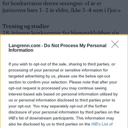
for konkurranse denne sesongen: «I år er
juniorene bare 1–2 år eldre, ikke 3–4 som i fjor.»
Trening og studier
18-åringen konkurrerer for hjemmeklubben sin,
Ski Club Jablonec, som Jan Hásek og Klára
Langrenn.com -
Do Not Process My Personal
Moravcová trener. I år deltok han på sin første
Information
landslagstreningsleir, noe han likte veldig godt, og
han jobber også med den norske teknikktreneren
If you wish to opt-out of the sale, sharing to third parties, or
Ragnar Bragvin Andersen.
processing of your personal or sensitive information for
targeted advertising by us, please use the below opt-out
section to confirm your selection. Please note that after your
«Han er flink til teknikk og forklarer alt tydelig.
opt-out request is processed you may continue seeing
Jeg liker ham veldig godt. Vi møttes under en
interest-based ads based on personal information utilized by
SCM-samling i Vesec, og neste måned skal vi dra
us or personal information disclosed to third parties prior to
til skitunnelen med ham for å jobbe mer med
your opt-out. You may separately opt-out of the further
teknikk», sier juniorløperen.
disclosure of your personal information by third parties on the
IAB’s list of downstream participants. This information may
also be disclosed by us to third parties on the
IAB’s List of
For tiden går han sitt siste år på den tekniske