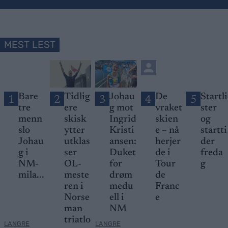
MEST LEST
Bare
Tidlig
Johau
De
Startli
1
2
3
4
5
tre
ere
g mot
vraket
ster
menn
skisk
Ingrid
skien
og
slo
ytter
Kristi
e – nå
startti
Johau
utklas
ansen:
herjer
der
g i
ser
Duket
de i
freda
NM-
OL-
for
Tour
g
mila...
meste
drøm
de
ren i
medu
Franc
Norse
ell i
e
man
NM
triatlo
LANGRE
LANGRE