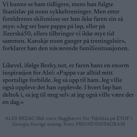
Vi kunne se ham tidligere, mens han fulgte
Stanislav på noen sykkeltreninger. Men etter
foreldrenes skilsmisse ser han ikke faren sin så
mye: «Jeg ser bare pappa på løp, eller på
Jizerská50, ellers tilbringer vi ikke mye tid
sammen. Kanskje noen ganger på treningsleir»,
forklarer han den nåværende familiesituasjonen.
Likevel, ifølge Bezky.net, er faren hans en enorm
inspirasjon for Aleš: «Pappa var alltid mitt
sportslige forbilde. Jeg så opp til ham. Jeg ville
også oppleve det han opplevde. I hvert løp han
deltok i, sa jeg til meg selv at jeg også ville være der
en dag.»
ALES REZAC fikk være flaggbærer for Tsjekkia på EYOF i
Georgia forrige sesong. Foto: PRIVAT/INSTAGRAM