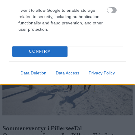
turistkontorene i PillerseeTal. Noen stasjoner
tilbyr utvidede virkelighetselementer, og legger til
I want to allow Google to enable storage
ekstra spenning til din reise.
related to security, including authentication
functionality and fraud prevention, and other
user protection.
CONFIRM
Data Deletion
Data Access
Privacy Policy
Sommereventyr i PillerseeTal