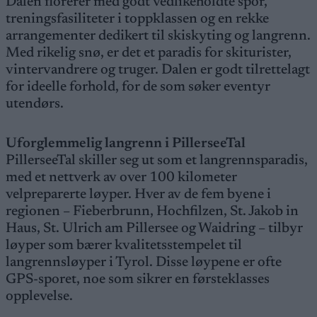
Dalen florerer med godt vedlikeholdte spor,
treningsfasiliteter i toppklassen og en rekke
arrangementer dedikert til skiskyting og langrenn.
Med rikelig snø, er det et paradis for skiturister,
vintervandrere og truger. Dalen er godt tilrettelagt
for ideelle forhold, for de som søker eventyr
utendørs.
Uforglemmelig langrenn i PillerseeTal
PillerseeTal skiller seg ut som et langrennsparadis,
med et nettverk av over 100 kilometer
velpreparerte løyper. Hver av de fem byene i
regionen – Fieberbrunn, Hochfilzen, St. Jakob in
Haus, St. Ulrich am Pillersee og Waidring – tilbyr
løyper som bærer kvalitetsstempelet til
langrennsløyper i Tyrol. Disse løypene er ofte
GPS-sporet, noe som sikrer en førsteklasses
opplevelse.