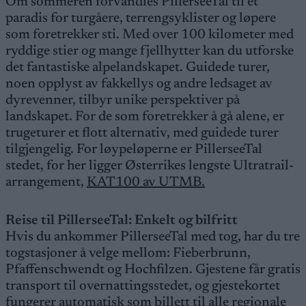
Om sommeren forvandles PillerseeTal til et
paradis for turgåere, terrengsyklister og løpere
som foretrekker sti. Med over 100 kilometer med
ryddige stier og mange fjellhytter kan du utforske
det fantastiske alpelandskapet. Guidede turer,
noen opplyst av fakkellys og andre ledsaget av
dyrevenner, tilbyr unike perspektiver på
landskapet. For de som foretrekker å gå alene, er
trugeturer et flott alternativ, med guidede turer
tilgjengelig. For løypeløperne er PillerseeTal
stedet, for her ligger Østerrikes lengste Ultratrail-
arrangement,
KAT100 av UTMB.
Reise til PillerseeTal: Enkelt og bilfritt
Hvis du ankommer PillerseeTal med tog, har du tre
togstasjoner å velge mellom: Fieberbrunn,
Pfaffenschwendt og Hochfilzen. Gjestene får gratis
transport til overnattingsstedet, og gjestekortet
fungerer automatisk som billett til alle regionale