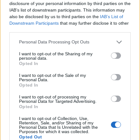
disclosure of your personal information by third parties on the
IAB’s list of downstream participants. This information may
also be disclosed by us to third parties on the
IAB’s List of
Downstream Participants
that may further disclose it to other
Skiskyting og spenning i PillerseeTal
third parties.
PillerseeTal har fått sitt rykte som en av Europas
tilfluktssteder for skiskyting. Med tre
Please note that this website/app uses one or more Google
Personal Data Processing Opt Outs
services and may gather and store information including but
verdensmesterskap og det årlige
not limited to your visit or usage behaviour. You may click to
I want to opt-out of the Sharing of my
verdensmesterskapet i Hochfilzen, er det et
personal data.
grant or deny consent to Google and its third-party tags to
knutepunkt for skiskyting. Her kan du, fra 8. til
Opted In
use your data for below specified purposes in below Google
10. desember 2023, heie på dine favoritter. Hvis
consent section.
I want to opt-out of the Sale of my
du er ivrig etter å oppleve spenningen selv, er
Personal Data.
Opted In
økter på skiskyting
tilgjengelig på det nordiske
akademiet i Hochfilzen hver tirsdag, torsdag og
I want to opt-out of processing my
lørdag. Denne spennende sporten kombinerer
Personal Data for Targeted Advertising.
Opted In
langrenn og skyting. Når du har mestret det
grunnleggende, kan du se frem til din første
I want to opt-out of Collection, Use,
Retention, Sale, and/or Sharing of my
konkurranse, med den årlige folkeskiskytingen
Personal Data that Is Unrelated with the
10. mars,
Purposes for which it was collected.
Opted Out