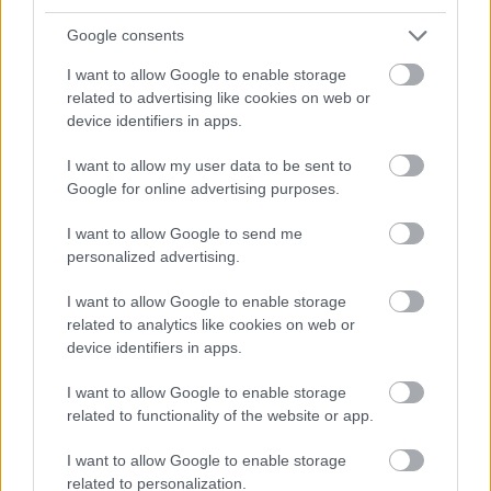
2024, i Hochfilzen. Arrangementet ønsker
Google consents
konkurrenter, både gruppevis og individuelt,
I want to allow Google to enable storage
velkommen. Unge talenter oppmuntres også, med
related to advertising like cookies on web or
Kids nordix Team Skiathlon for barn og
device identifiers in apps.
tenåringer opp til 14 år.
I want to allow my user data to be sent to
Google for online advertising purposes.
Utforsk skiskyting på VM-løypa
I want to allow Google to send me
Den 15 kilometer lange
VM-løypa
i skiskyting gir
personalized advertising.
en mulighet til å dykke dypere inn i sporten.
I want to allow Google to enable storage
Denne ruta fører fra sentrum av Hochfilzen til
related to analytics like cookies on web or
stadion hvor skiskytterstjernene konkurrerer.
device identifiers in apps.
Langs løypa finner man tolv stasjoner som gir
spennende fakta om skiskyting. Ved å skanne QR-
I want to allow Google to enable storage
koder med smarttelefonen din, kan du få tilgang til
related to functionality of the website or app.
ytterligere nettinnhold og til og med tjene en
I want to allow Google to enable storage
medalje fra samfunnet i Hochfilzen eller et av
related to personalization.