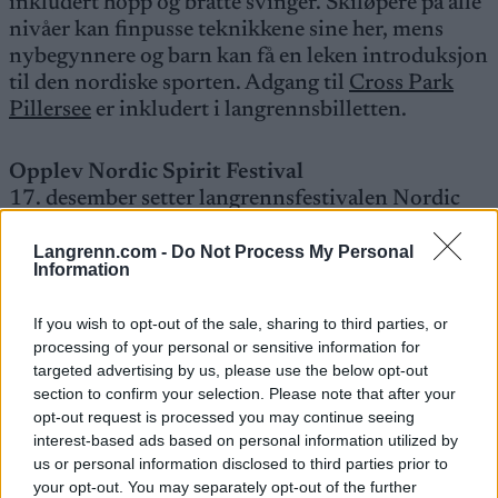
inkludert hopp og bratte svinger. Skiløpere på alle
nivåer kan finpusse teknikkene sine her, mens
nybegynnere og barn kan få en leken introduksjon
til den nordiske sporten. Adgang til
Cross Park
Pillersee
er inkludert i langrennsbilletten.
Opplev Nordic Spirit Festival
17. desember setter langrennsfestivalen Nordic
Spirit i gang for både nybegynnere og
viderekomne. Gratis treningsøkter med fagfolk fra
Langrenn.com -
Do Not Process My Personal
Information
det nordiske akademiet er tilgjengelig. Festivalen
markerer også innvielsen av den solcelledrevne
If you wish to opt-out of the sale, sharing to third parties, or
stien, akkompagnert av herlige kulinariske tilbud
processing of your personal or sensitive information for
og musikalsk underholdning. For de som leter
targeted advertising by us, please use the below opt-out
etter det nyeste utstyret, viser Fischer og Madshus
section to confirm your selection. Please note that after your
frem sine innovasjoner, slik at besøkende kan teste
opt-out request is processed you may continue seeing
dem på stedet. Under
Nordic Spirit-arrangementet
interest-based ads based on personal information utilized by
us or personal information disclosed to third parties prior to
kan alle de rundt 100 kilometerne med løyper i
your opt-out. You may separately opt-out of the further
PillerseeTal brukes gratis.