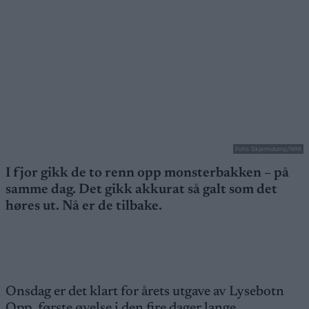
Foto: Skjermdump/NRK
I fjor gikk de to renn opp monsterbakken – på
samme dag. Det gikk akkurat så galt som det
høres ut. Nå er de tilbake.
Onsdag er det klart for årets utgave av Lysebotn
Opp, første øvelse i den fire dager lange