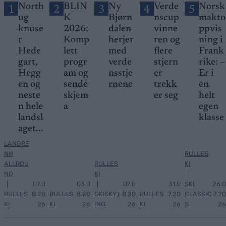
North
BLIN
Ny
Verde
Norsk
1
2
3
4
5
ug
K
Bjørn
nscup
makto
knuse
2026:
dalen
vinne
ppvis
r
Komp
herjer
ren og
ning i
Hede
lett
med
flere
Frank
gart,
progr
verde
stjern
rike: –
Hegg
am og
nsstje
er
Er i
en og
sende
rnene
trekk
en
neste
skjem
er seg
helt
n hele
a
egen
landsl
klasse
aget...
LANGRE
NN
RULLES
ALLROU
RULLES
KI
ND
KI
|
|
07.0
03.0
|
07.0
31.0
SKI
26.0
RULLES
8.20
RULLES
8.20
SKISKYT
8.20
RULLES
7.20
CLASSIC
7.20
KI
26
KI
26
ING
26
KI
26
S
26