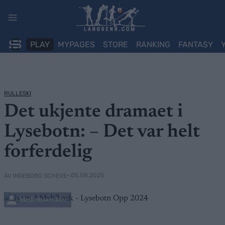
Skip
to
content
PLAY
MYPAGES
STORE
RANKING
FANTASY
RULLESKI
Det ukjente dramaet i
Lysebotn: – Det var helt
forferdelig
• 05.08.2025
AV INGEBORG SCHEVE
Medlemsartikler