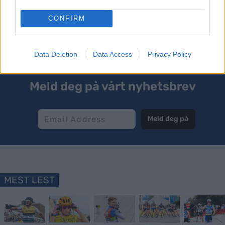
Alvar Myhlback og Torleif Syrstad ble henholdsvis nummer
tre og en i Vasaloppet 2024. I år vant Myhlback, bare 18 år
CONFIRM
gammel. Foto: Daniel Eriksson / BILDBYRÅN
Data Deletion
Data Access
Privacy Policy
Meld deg på vårt nyhetsbrev
Meld deg på
MEST LEST