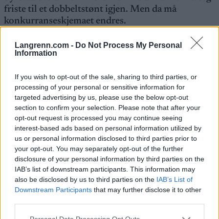
friste til et dobbeltstønt igjen. Men da må
konkurranseskjemaet endres.
Langrenn.com -
Do Not Process My Personal
– Problemet er ikke to runder opp der. Løpet er en
Information
kjempefin treningsøkt. Det er en lang dag du
bruker på reise ut dit og logistikk, så det å få to
If you wish to opt-out of the sale, sharing to third parties, or
gode treningsøkter, det hadde bare vært en fordel,
processing of your personal or sensitive information for
sier han ivrig.
targeted advertising by us, please use the below opt-out
section to confirm your selection. Please note that after your
opt-out request is processed you may continue seeing
Men så kommer det en femmil direkte dagen
interest-based ads based on personal information utilized by
etter?
us or personal information disclosed to third parties prior to
your opt-out. You may separately opt-out of the further
– Det er en faktor så klart. Det er ingen fordel å gå
disclosure of your personal information by third parties on the
to under dagen før, og spesielt når mange av
IAB’s list of downstream participants. This information may
also be disclosed by us to third parties on the
IAB’s List of
konkurrentene bare går en. Og en del dropper også
Downstream Participants
that may further disclose it to other
Lysebotn helt, for å lade opp til langløpet, sier
third parties.
Syrstad.
Please note that this website/app uses one or more Google