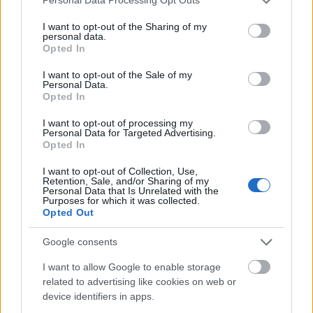
Personal Data Processing Opt Outs
services and may gather and store information including but
Lysebotn betyr mye
not limited to your visit or usage behaviour. You may click to
I want to opt-out of the Sharing of my
personal data.
grant or deny consent to Google and its third-party tags to
Men selv om hovedmålet for Syrstad og Myhlback
Opted In
use your data for below specified purposes in below Google
er Vasaloppet med ni mil i relativt flatt terreng, er
consent section.
I want to opt-out of the Sale of my
Lysebotn Opp ett av de viktigste rulleskirennene i
Personal Data.
Opted In
sesongoppkjøringen. For slik Syrstad ser det, er
den 7.5 kilometer lange syrefesten en av de mest
I want to opt-out of processing my
relevante konkurransene.
Personal Data for Targeted Advertising.
Opted In
– Lysebotn Opp er faktisk noe av det som er mest
I want to opt-out of Collection, Use,
Retention, Sale, and/or Sharing of my
likt det vi gjør på vinteren. I Lysebotn er det kun
Personal Data that Is Unrelated with the
Purposes for which it was collected.
staking hele veien. I andre rulleskikonkurranser
Opted Out
blir det en faktor at man gjerne går på fraspark, og
er man god på det, så har man en stor fordel. Men
Google consents
det gjør vi jo ikke om vinteren, sier han.
I want to allow Google to enable storage
related to advertising like cookies on web or
Hvilke ambisjoner har du for årets Lysebotn
device identifiers in apps.