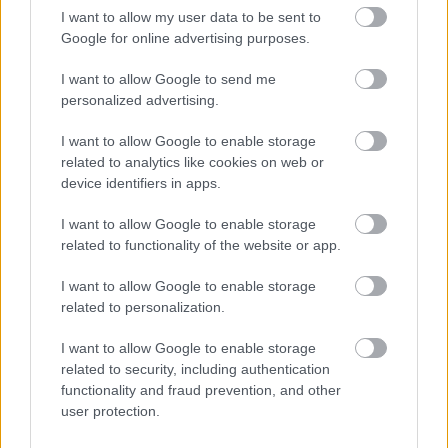
Opp?
I want to allow my user data to be sent to
Google for online advertising purposes.
– Jeg skulle gjerne hatt like forhold i Lysebotn Opp
i år som i fjor, så jeg kunne sammenliknet tider.
I want to allow Google to send me
Det kommer til å være bløtt og en god del vind, så
personalized advertising.
det blir nok ingen løyperekorder, sier Torleif
Syrstad.
I want to allow Google to enable storage
related to analytics like cookies on web or
device identifiers in apps.
– Jeg ble nummer ti og tok min beste plassering i
fjor, så jeg går for å bli bedre enn det i år. Jeg håper
I want to allow Google to enable storage
å være med frontgruppa. Men har jeg en maks dag,
related to functionality of the website or app.
kan jeg klare å komme på pallen.
I want to allow Google to enable storage
related to personalization.
Lysebotn Opp 2025 arrangeres onsdag 6. august.
Først er det 7.5 kilometer fristil for kvinner
I want to allow Google to enable storage
related to security, including authentication
klokka 11.45. Stakeklassen går klokka 13:30.
functionality and fraud prevention, and other
Fristil for menn kjøres klokka 15:00.
user protection.