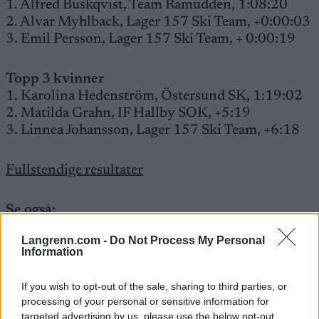
1. Alfred Buskqvist, Team Ramudden, 1:08:20
2. Alvar Myhlback, Lager 157 Ski Team, +0:00:03
3. Emil Persson, Lager 157 Ski Team, + 0:00:19
Topp 3 kvinner
1. Karolina Hedenström, Östersund SK, 1:19:02
2. Matilda Grahn, IF Hallby SOK, +5:19
3. Linnea Johansson, Lager 157 Ski Team, +6:18
Fullstendige resultater
Se også:
Slik endte Ski Classics sesongen – alle
Langrenn.com -
Do Not Process My Personal
trøyevinnere
Information
Rennet var også første konkurranse i
If you wish to opt-out of the sale, sharing to third parties, or
rulleskicupen 157XCC Rollerski Tour. Serien
processing of your personal or sensitive information for
targeted advertising by us, please use the below opt-out
består av totalt fem renn, der neste er