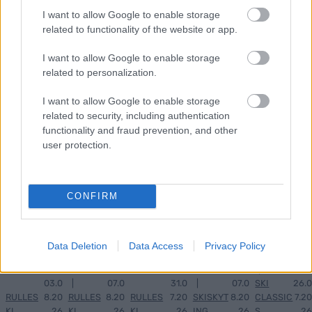
I want to allow Google to enable storage
related to functionality of the website or app.
BLIN
North
Verde
Ny
Norsk
1
2
3
4
5
K
ug
nscup
Bjørn
makto
I want to allow Google to enable storage
2026:
knuse
vinne
dalen
ppvis
related to personalization.
Komp
r
ren og
herjer
ning i
lett
Hede
flere
med
Frank
I want to allow Google to enable storage
progr
gart,
stjern
verde
rike: –
related to security, including authentication
am og
Hegg
er
nsstje
Er i
functionality and fraud prevention, and other
user protection.
sende
en og
trekk
rnene
en
skjem
neste
er seg
helt
a...
n hele
egen
landsl
klasse
CONFIRM
aget
LANGRE
NN
RULLES
Data Deletion
Data Access
Privacy Policy
ALLROU
RULLES
KI
ND
KI
|
03.0
|
07.0
31.0
|
07.0
SKI
26.0
RULLES
8.20
RULLES
8.20
RULLES
7.20
SKISKYT
8.20
CLASSIC
7.20
KI
26
KI
26
KI
26
ING
26
S
26