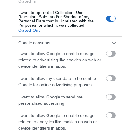
Opted In
Play
og medlemsportalen
SC My Pages
.
I want to opt-out of Collection, Use,
Retention, Sale, and/or Sharing of my
Personal Data that Is Unrelated with the
Klikk her for å bli medlem nå
Purposes for which it was collected.
Opted Out
Google consents
I want to allow Google to enable storage
related to advertising like cookies on web or
Meld deg på vårt nyhetsbrev
device identifiers in apps.
I want to allow my user data to be sent to
Meld deg på
Google for online advertising purposes.
I want to allow Google to send me
personalized advertising.
I want to allow Google to enable storage
MEST LEST
related to analytics like cookies on web or
device identifiers in apps.