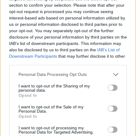
section to confirm your selection. Please note that after your
Skoklosterullen 3. juni.
opt-out request is processed you may continue seeing
interest-based ads based on personal information utilized by
Tid for rulleski
us or personal information disclosed to third parties prior to
your opt-out. You may separately opt-out of the further
Gå ikke glipp av vårens store rulleskitest, som
disclosure of your personal information by third parties on the
publiseres søndag 14. mai, alt om utstyr,
IAB’s list of downstream participants. This information may
rulleskitrening og vår nye videoserie om
also be disclosed by us to third parties on the
IAB’s List of
rulleskiteknikk:
Bli medlem på Langrenn.com
Downstream Participants
that may further disclose it to other
nå
og sikre deg tilgang til alt av tester, videoer og
third parties.
treningsstoff, samt den bredeste og dypeste
Please note that this website/app uses one or more Google
dekningen av langrenn 365 dager i året.
Personal Data Processing Opt Outs
services and may gather and store information including but
not limited to your visit or usage behaviour. You may click to
I want to opt-out of the Sharing of my
personal data.
Husk at som medlem har du også tilgang til alt av
grant or deny consent to Google and its third-party tags to
Opted In
use your data for below specified purposes in below Google
innhold på vår svenske vintersportportal
längd.se
,
consent section.
vår finske nyhetsside
maastohiihto.com
og vår
I want to opt-out of the Sale of my
Personal Data.
internasjonale langrenns- og
Opted In
langløpsportal
ProXCskiing.com
med eksklusive
I want to opt-out of processing my
intervjuer, produkttester, trenings- og utstyrstips
Personal Data for Targeted Advertising.
direkte fra ekspertene, samt strømmekanalen
SC