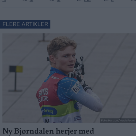
FLERE ARTIKLER
Foto: Manzoni/NordicFocus
Ny Bjørndalen herjer med