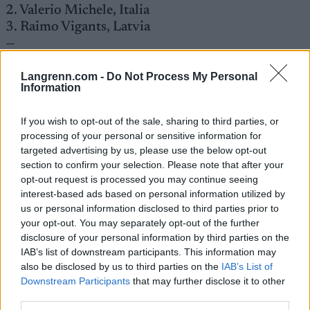
2. Valerio Michele, Italia
3. Raimo Vigants, Latvia
—
13. Hermann Skram Botterud, Norge
Langrenn.com -
Do Not Process My Personal
Information
Fullstendige resultater
If you wish to opt-out of the sale, sharing to third parties, or
processing of your personal or sensitive information for
Her ser du hele supersprinten fra første til siste
targeted advertising by us, please use the below opt-out
stavtak
(Saken fortsetter under)
section to confirm your selection. Please note that after your
opt-out request is processed you may continue seeing
interest-based ads based on personal information utilized by
us or personal information disclosed to third parties prior to
your opt-out. You may separately opt-out of the further
disclosure of your personal information by third parties on the
IAB’s list of downstream participants. This information may
also be disclosed by us to third parties on the
IAB’s List of
Downstream Participants
that may further disclose it to other
third parties.