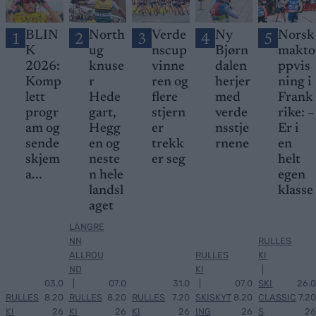
BLIN
North
Verde
Ny
Norsk
1
2
3
4
5
K
ug
nscup
Bjørn
makto
2026:
knuse
vinne
dalen
ppvis
Komp
r
ren og
herjer
ning i
lett
Hede
flere
med
Frank
progr
gart,
stjern
verde
rike: –
am og
Hegg
er
nsstje
Er i
sende
en og
trekk
rnene
en
skjem
neste
er seg
helt
a...
n hele
egen
landsl
klasse
aget
LANGRE
NN
RULLES
ALLROU
RULLES
KI
ND
KI
|
03.0
|
07.0
31.0
|
07.0
SKI
26.0
RULLES
8.20
RULLES
8.20
RULLES
7.20
SKISKYT
8.20
CLASSIC
7.20
KI
26
KI
26
KI
26
ING
26
S
26