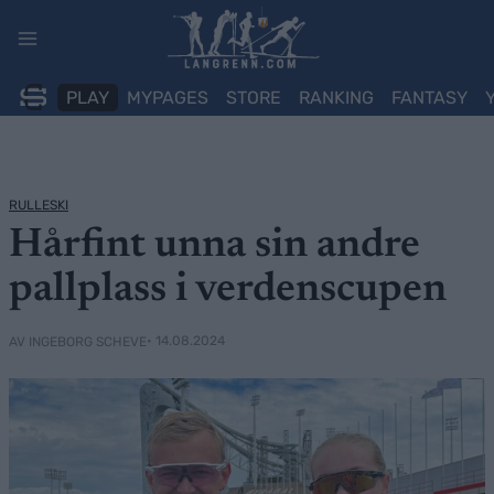
Skip
to
content
PLAY
MYPAGES
STORE
RANKING
FANTASY
RULLESKI
Hårfint unna sin andre
pallplass i verdenscupen
• 14.08.2024
AV INGEBORG SCHEVE