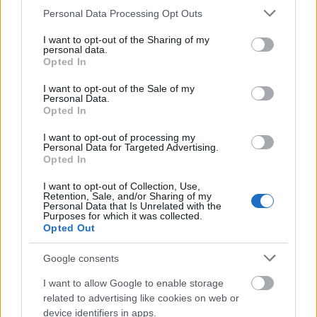
Please note that this website/app uses one or more Google
Personal Data Processing Opt Outs
services and may gather and store information including but
not limited to your visit or usage behaviour. You may click to
I want to opt-out of the Sharing of my
personal data.
grant or deny consent to Google and its third-party tags to
Opted In
use your data for below specified purposes in below Google
Supersprinten var første renn i verdenscuprunden
consent section.
I want to opt-out of the Sale of my
i Kazakhstan. Torsdag er det klart for
Personal Data.
teamsprint/parstafetter der Nitteberg og Botterud
Opted In
er tilbake på start.
I want to opt-out of processing my
Personal Data for Targeted Advertising.
Opted In
En av tre runder
Årets verdenscup består av totalt tre runder, der de
I want to opt-out of Collection, Use,
Retention, Sale, and/or Sharing of my
fire rennene i Kazakhstan denne uka er den andre.
Personal Data that Is Unrelated with the
Men for mange av de norske løperne kolliderer
Purposes for which it was collected.
Opted Out
verdenscupen i rulleski i Schuchinsk med
Toppidrettsveka.
Rennhelga i Trondheim er siste
Google consents
sjanse til å konkurrere på verdenscupnivå i VM-
anlegget for mesterskapet til vinteren
I want to allow Google to enable storage
.
related to advertising like cookies on web or
device identifiers in apps.