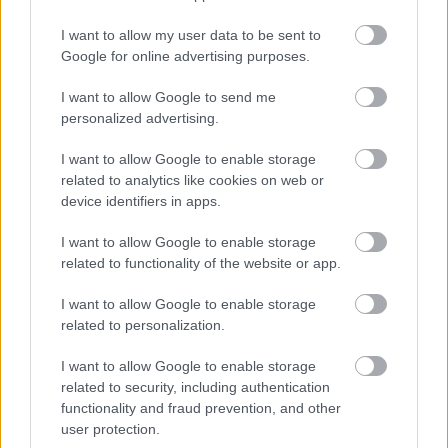
Den tredje og siste går i Italia, og fungerer også
som rulleski-VM 2024. Dit vil Norge reise med en
I want to allow my user data to be sent to
rekordstor og svært slagkraftig tropp.
Google for online advertising purposes.
I want to allow Google to send me
Det var svenske
Linn Sömskar
og
Tommasio
personalized advertising.
Dellagiacoma
fra Italia som vant verdenscupen i
I want to allow Google to enable storage
rulleski sammenlagt i fjor. I 2022 var det norske
related to analytics like cookies on web or
Amund Korsæth som vant verdenscupen
device identifiers in apps.
sammenlagt, mens Sömskar vant dameklassen.
I want to allow Google to enable storage
related to functionality of the website or app.
Se også:
Alle sommerens konkurranser
I want to allow Google to enable storage
FAKTA: Verdenscuprunde 2 Schuchinsk (KAZ)
related to personalization.
14. august: Sprint fristil 15. august: Team sprint –
I want to allow Google to enable storage
2 x 3 x 1.4km
related to security, including authentication
15. august: Teamsprint (parstafett) fristil
functionality and fraud prevention, and other
17. august: 10km klassisk, individuell start
user protection.
18. august: Fellesstart fristil – 20km menn/ 16km