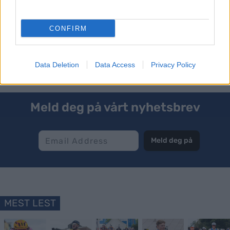
kvinner
CONFIRM
Se også:
Slik blir rulleskiverdenscupen i 2024
Data Deletion
Data Access
Privacy Policy
Meld deg på vårt nyhetsbrev
Meld deg på
MEST LEST