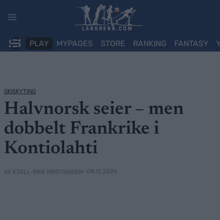
Skip
to
content
PLAY
MYPAGES
STORE
RANKING
FANTASY
SKISKYTING
Halvnorsk seier – men
dobbelt Frankrike i
Kontiolahti
• 08.12.2024
AV KJELL-ERIK KRISTIANSEN