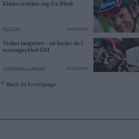
Klæbo trekker seg fra Blink
RULLESKI
04.08.2026
Vraket langrenn – nå herjer de i
terrengsykkel-EM
LANGRENN ALLROUND
04.08.2026
Back to Frontpage