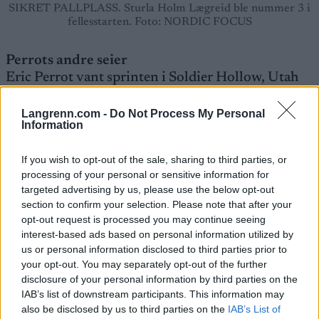
SIKRET PALLPLASS. Sturla Holm Lægreid ble nummer 3 i
fellesstarten. Foto: NORDIC FOCUS
Perrots andre seier
Eric Perrot vant sprinten i Soldier Hollow, Utah
forrige sesong. Det var hans hittil eneste seier i
verdenscupen før dagens fellesstart.
Langrenn.com -
Do Not Process My Personal
Information
Han var iskald og fylte på siste stående. Det ble
avgjørende da han fikk luke til Sturla Holm
If you wish to opt-out of the sale, sharing to third parties, or
Lægreid som ble jaget av Quentin Fillon Maillet
processing of your personal or sensitive information for
og tyske Daniel Riethmüller. Fillon Maillet var
targeted advertising by us, please use the below opt-out
sterkere enn Lægreid på oppløpet og sikret fransk
section to confirm your selection. Please note that after your
dobbeltseier til tross for at han hadde tre
opt-out request is processed you may continue seeing
strafferunder.
interest-based ads based on personal information utilized by
us or personal information disclosed to third parties prior to
your opt-out. You may separately opt-out of the further
Les også :
Eric Perrot har slått nordmennene før
disclosure of your personal information by third parties on the
IAB’s list of downstream participants. This information may
also be disclosed by us to third parties on the
IAB’s List of
Dale-Skjevdal lever farlig