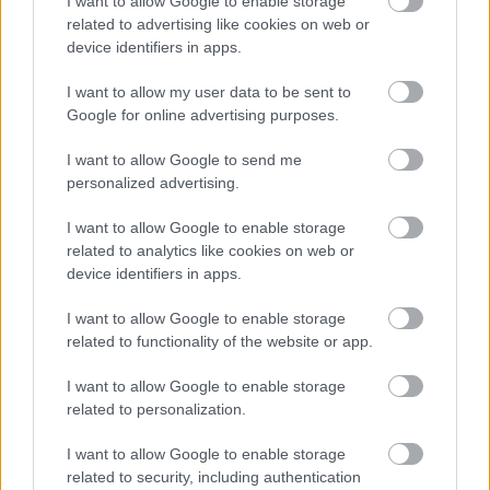
Meld deg på vårt nyhetsbrev
I want to allow Google to enable storage
related to advertising like cookies on web or
device identifiers in apps.
Meld deg på
I want to allow my user data to be sent to
Google for online advertising purposes.
I want to allow Google to send me
personalized advertising.
MEST LEST
I want to allow Google to enable storage
related to analytics like cookies on web or
device identifiers in apps.
I want to allow Google to enable storage
Skal
Snapp
Vrake
Utest
–
1
2
3
4
5
related to functionality of the website or app.
gifte
er til
t
enges
Føler
seg
seg
igjen:
i ti år:
meg
I want to allow Google to enable storage
med
Norge
Disse
–
lurt:
related to personalization.
tidlig
s
går
Gjens
Disse
ere
gulltr
felless
peiler
går
I want to allow Google to enable storage
landsl
ener
tarten
alvore
sprint
related to security, including authentication
agskol
t
en for