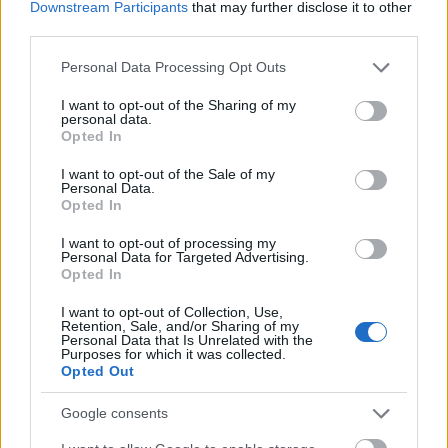
Downstream Participants
that may further disclose it to other
Johannes Dale-Skjevdal får det ikke helt til om
third parties.
dagen. Nå ble det 6 runder og en 21.plass. Det kan
bety at han må stå av verdenscuplaget etter
Please note that this website/app uses one or more Google
Personal Data Processing Opt Outs
åpningsrennene i Kontiolahti.
services and may gather and store information including but
not limited to your visit or usage behaviour. You may click to
I want to opt-out of the Sharing of my
Dessuten har de norske rekruttene imponert stort i
personal data.
grant or deny consent to Google and its third-party tags to
IBU-cupen og banker virkelig på døra til plasser i
Opted In
use your data for below specified purposes in below Google
verdenscupen.
consent section.
I want to opt-out of the Sale of my
Dale-Skjevdal har måttet dra hjem fra Finland uten
Personal Data.
å få fortsette på det høyeste nivået også tidligere.
Opted In
Nå kan han havne i samme situasjon igjen.
I want to opt-out of processing my
Personal Data for Targeted Advertising.
Opted In
Resultatene finner du
her
.
I want to opt-out of Collection, Use,
Retention, Sale, and/or Sharing of my
Personal Data that Is Unrelated with the
Purposes for which it was collected.
Opted Out
Google consents