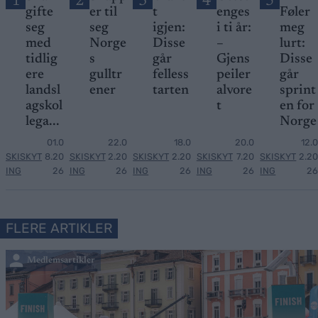
1
2
3
4
5
gifte
er til
t
enges
Føler
seg
seg
igjen:
i ti år:
meg
med
Norge
Disse
–
lurt:
tidlig
s
går
Gjens
Disse
ere
gulltr
felless
peiler
går
landsl
ener
tarten
alvore
sprint
agskol
t
en for
lega...
Norge
01.0
22.0
18.0
20.0
12.0
SKISKYT
8.20
SKISKYT
2.20
SKISKYT
2.20
SKISKYT
7.20
SKISKYT
2.20
ING
26
ING
26
ING
26
ING
26
ING
26
FLERE ARTIKLER
Medlemsartikler