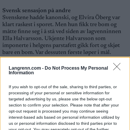
Svensk sensasjon på andre
Svenskene hadde kanonski, og Elvira Öberg var
klart raskest i sporet. Men hun fikk tre bom og
måtte finne seg i å stå ved siden av lagvenninnen
Ella Halvarsson. Ukjente Halvarsson som
imponerte i helgens parstafett gikk fort og skjøt
bare en bom. Var dessuten første løper i mål.
Dermed ble senasjonen Halvarsson nummer to,
hennes beste i verdenscupen fra før var en
Langrenn.com -
Do Not Process My Personal
Information
33.plass!
– Det kjennes uvirkelig. Jeg liker kulda, og vi hadde
If you wish to opt-out of the sale, sharing to third parties, or
så bra ski at jeg nesten kjørte ut av sporet. Dette må
processing of your personal or sensitive information for
jo være mitt livs løp, sier den nye svenske stjernen.
targeted advertising by us, please use the below opt-out
section to confirm your selection. Please note that after your
SENSAJONS-ELLA på andre! Ella Halvarsson hadde aldri
opt-out request is processed you may continue seeing
vært bedre enn nummer 33. Foto: MANZONI/Nordic Focus
interest-based ads based on personal information utilized by
us or personal information disclosed to third parties prior to
your opt-out. You may separately opt-out of the further