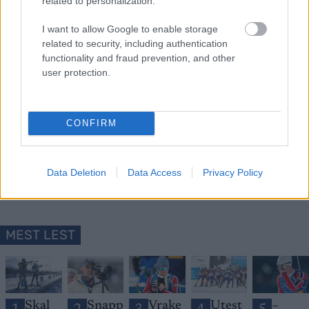
related to personalization.
I want to allow Google to enable storage
related to security, including authentication
functionality and fraud prevention, and other
user protection.
Meld deg på vårt nyhetsbrev
CONFIRM
Meld deg på
Data Deletion
Data Access
Privacy Policy
MEST LEST
Skal
Snapp
Vrake
Utest
–