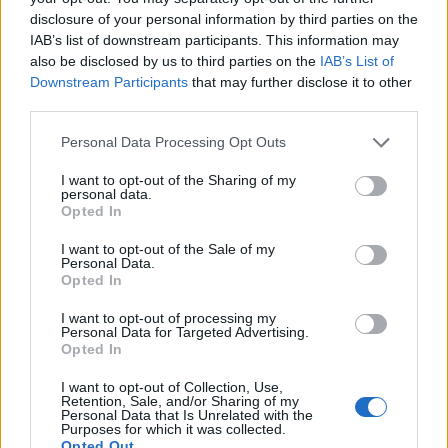
Tobias jublet for Natalia
disclosure of your personal information by third parties on the
26-årige Natalia Sidorowicz fra Polen var en
IAB’s list of downstream participants. This information may
annen sensasjon på 4.plass. Hun hadde som best
also be disclosed by us to third parties on the
IAB’s List of
en 14.plass fra jaktstarten under VM i Nove Mesto
Downstream Participants
that may further disclose it to other
sist. Med fullt hus forbedret hun seg med 10
third parties.
plasser og fikk den norske treneren Tobias
Please note that this website/app uses one or more Google
Personal Data Processing Opt Outs
Torgersen til å juble i de finske skogene.
services and may gather and store information including but
22-årige Oceane Michelon fra Frankrike skjøt for
not limited to your visit or usage behaviour. You may click to
I want to opt-out of the Sharing of my
en seier eller andreplass på siste stående men
personal data.
grant or deny consent to Google and its third-party tags to
Opted In
bommet sine to siste skudd. Hun ble nummer 7,
use your data for below specified purposes in below Google
men hun var også et av de store utropstegnene.
consent section.
I want to opt-out of the Sale of my
Personal Data.
Opted In
Norsk nedtur
I want to opt-out of processing my
For de norske damene ble det en riktig nedtur.
Personal Data for Targeted Advertising.
Ingrid Landmark Tandrevold var med i
Opted In
begynnelsen men forsvant helt på den fjerde
I want to opt-out of Collection, Use,
runden der hun hadde en av de dårligste tidene.
Retention, Sale, and/or Sharing of my
Personal Data that Is Unrelated with the
Årsaken fikk vi altså etterpå: Hjerteflimmer og et
Purposes for which it was collected.
ødelagt løp på grunn av det.
Opted Out