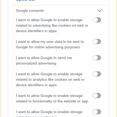
De norske skjøt over lag for dårlig og tapte for mye
Google consents
i sporet. Gro Njølstad Randby var raskest av de
norske men langrennstiden var over halvannet
I want to allow Google to enable storage
minutt etter Elvira Öberg.
related to advertising like cookies on web or
Emilie Ågheim Kalkenberg og Julie Arnekleiv
device identifiers in apps.
skjøt fire bom, Karoline Knotten 5, Gro Randby 5
I want to allow my user data to be sent to
og Maren Kirkeeide 6 bom.
Google for online advertising purposes.
– Synd med en drittserie som ødela alt, ellers føltes
det mye bedre, sier Julie Arnekleiv til TV2 etter de
I want to allow Google to send me
12,5 kilometerne.
personalized advertising.
Verdt å nevne er at Lotte Lie var beste norske.
Norsk-beligeren sluttet på 16.plass, en plass foran
I want to allow Google to enable storage
related to analytics like cookies on web or
Ingrid Landmark Tandrevold i sin belgiske drakt.
device identifiers in apps.
Trønderen skjøt to bom.
Nest beste norske var Kalkenberg på en 47.plass
I want to allow Google to enable storage
etter Tandrevold som sluttet som nummer 17.
related to functionality of the website or app.
I want to allow Google to enable storage
Resultatene finner du
her
.