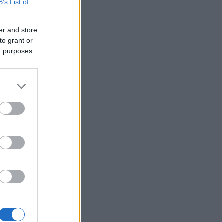
B’s List of
satsingen
er and store
to grant or
ed purposes
el for
g det hun