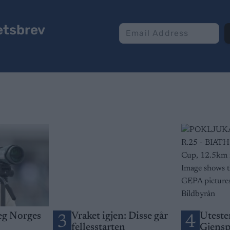
etsbrev
seg Norges
Vraket igjen: Disse går
Utesten
3
4
fellesstarten
Gjensp