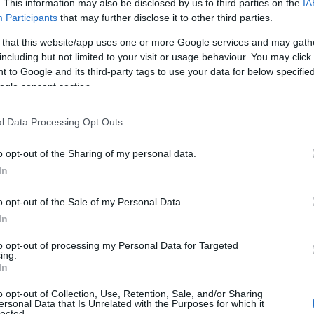
. This information may also be disclosed by us to third parties on the
IA
de lag i samme konkurranser?
Participants
that may further disclose it to other third parties.
greie. For meg er det en hobby. For henne er langløps
 that this website/app uses one or more Google services and may gath
t for henne, og det er det viktigste.
including but not limited to your visit or usage behaviour. You may click 
 to Google and its third-party tags to use your data for below specifi
ogle consent section.
og vraket verdenscupsatsingen i skiskyting til ford
l Data Processing Opt Outs
å gå sin egen vei, at hun tør å gjøre det hun selv vil o
r til å gjøre det kjempebra.
o opt-out of the Sharing of my personal data.
In
langløp og Ski Classics
o opt-out of the Sale of my Personal Data.
In
to opt-out of processing my Personal Data for Targeted
ing.
In
oto: Ingeborg Scheve/ Langrenn.com
o opt-out of Collection, Use, Retention, Sale, and/or Sharing
ersonal Data that Is Unrelated with the Purposes for which it
lected.