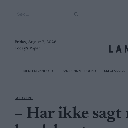
Skip
to
Søk
content
etter:
Friday, August 7, 2026
Today's Paper
MEDLEMSINNHOLD
LANGRENN ALLROUND
SKI CLASSICS
SKISKYTING
– Har ikke sagt 