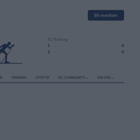
Bli medlem
SC Ranking
1
-
0
2
-
0
ER
TRENING
UTSTYR
SC COMMUNITY
OM OSS