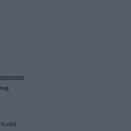
ergeld / BILDBYRÅN
ing.
 fordel