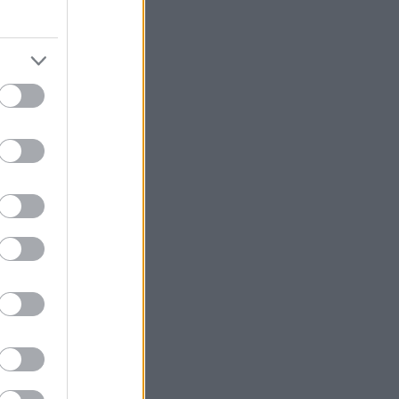
l legge om
oppstarten
sammen
oen
ing i det
 april, i
il i ett
raséen fra