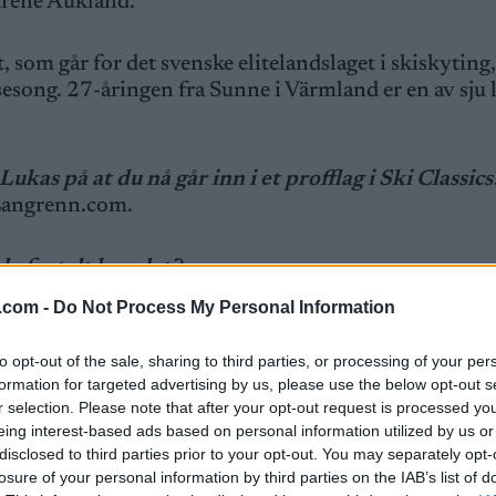
ødrene Aukland.
 som går for det svenske elitelandslaget i skiskyting,
esong. 27-åringen fra Sunne i Värmland er en av sju l
as på at du nå går inn i et profflag i Ski Classics
l Langrenn.com.
e fortalt han det?
.
.com -
Do Not Process My Personal Information
t ut, og satser nå alt på langløp. Har det påvirket d
to opt-out of the sale, sharing to third parties, or processing of your per
formation for targeted advertising by us, please use the below opt-out s
r selection. Please note that after your opt-out request is processed y
 gjort dette hvis ikke hun hadde gått over til langløp
eing interest-based ads based on personal information utilized by us or
skiskyting fram til verdenscupsesongen er over. Dette e
disclosed to third parties prior to your opt-out. You may separately opt-
losure of your personal information by third parties on the IAB’s list of