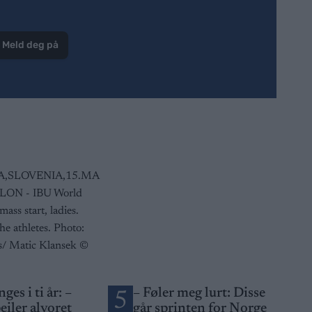
Meld deg på
ges i ti år: –
– Føler meg lurt: Disse
5
eiler alvoret
går sprinten for Norge