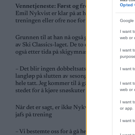
Opted 
Vennetjeneste: Først og fremst skiskytter
Emil Nykvist er klar på at han ikke legger opp 
treningen eller ofre noe for skiskyting.
Google 
I want t
Grunnen til at han nå også går inn i langløpsl
web or d
av Ski Classics-laget. De to er barndomsvenn
I want t
også etter tida på skigymnaset i Torsby.
purpose
– Det blir ingen dobbeltsatsing. Jeg gjør dette f
I want 
langløp på slutten av sesongen. Men det er ikk
hele tatt. Jeg kommer til å gå skiskyting til ver
I want t
web or d
stedet for å kjøre snøskuter etter bygge hus elle
I want t
Når det er sagt, er ikke Nykvist ukjent med lang
or app.
jafs på trening
I want t
– Vi bestemte oss for å gå hele Klarälvsloppet t
I want t