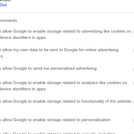
Out
til noen omfattende dobbeltsatsing, og at han ikke vi
consents
o allow Google to enable storage related to advertising like cookies on
aget GS8, er for å støtte kompisen Gabriel Strid med 
evice identifiers in apps.
er, kommer fra samme småby i Sverige og har holdt 
o allow my user data to be sent to Google for online advertising
s.
or sponsorene (til det nyetablerte laget) og for å gå n
to allow Google to send me personalized advertising.
e noe som kommer til å påvirke min satsing på skiskyt
denscupen er over. Dette er noe jeg kommer til å gjøre i
o allow Google to enable storage related to analytics like cookies on
evice identifiers in apps.
r noe slikt.
o allow Google to enable storage related to functionality of the website
e stakeøkter. Blant annet har han og Strid staket 20 m
o allow Google to enable storage related to personalization.
ur retur i en økt. Men det tok bare ni timer å gå rennt
o allow Google to enable storage related to security, including