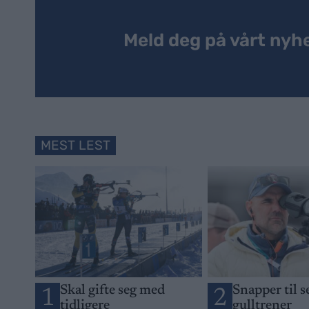
Meld deg på vårt nyh
MEST LEST
Skal gifte seg med
Snapper til 
1
2
tidligere
gulltrener