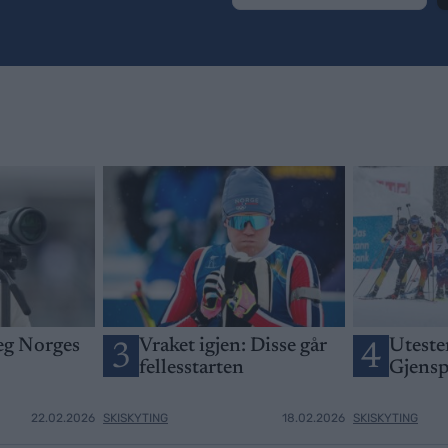
seg Norges
Vraket igjen: Disse går
Utesten
3
4
fellesstarten
Gjensp
22.02.2026
SKISKYTING
18.02.2026
SKISKYTING