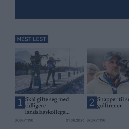
MEST LEST
Skal gifte seg med
Snapper til 
1
2
tidligere
gulltrener
landslagskollega...
SKISKYTING
01.08.2026
SKISKYTING