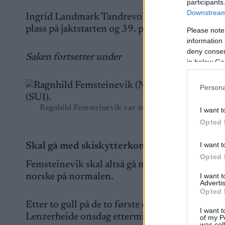
participants
Downstream 
Ingrid Landmark Tandrevold har hatt et blytun
plass på jaktstarten og 39. plass på normalen.
Please note
information 
deny consent
Saken fortsetter under
in below Go
Persona
Ragnhild Femsteinevik var nest best av de norske på
I want t
skiskytin
Opted 
I want t
Skal gå med skiskytterkongen
Opted 
Femsteinevik skal altså gå mixed stafetten sa
I want 
norske på normalen.
Advertis
Opted 
Etter to gull på de to første øvelsene i VM i 
I want t
Lenzerheide onsdag ettermiddag.
of my P
was col