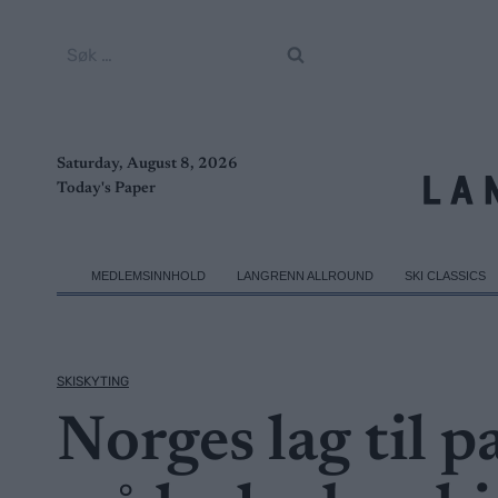
Skip
to
Søk
content
etter:
Saturday, August 8, 2026
Today's Paper
MEDLEMSINNHOLD
LANGRENN ALLROUND
SKI CLASSICS
SKISKYTING
Norges lag til p