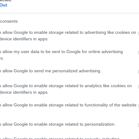
Out
r fire av de norske. Han er i mål nesten fire og et 
consents
o allow Google to enable storage related to advertising like cookies on
evice identifiers in apps.
r dårlig
o allow my user data to be sent to Google for online advertising
s.
to allow Google to send me personalized advertising.
 for Thingnes Bø. Det gjorde det også i løypa. Manne
blant de topp fem på langrennstid. Etter løpet kommer
o allow Google to enable storage related to analytics like cookies on
et.
evice identifiers in apps.
o allow Google to enable storage related to functionality of the website
å vinne en stafett, sier Thingnes Bø.
de norske skiene, der de norske utøverne antydet at ut
o allow Google to enable storage related to personalization.
o allow Google to enable storage related to security, including