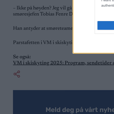
authenti
– Ikke på høyden? Jeg vil gå lenger enn det. De e
smøresjefen Tobias Fenre Dahl.
Han antyder at smøreteamet nå får en lang kveld 
Parstafetten i VM i skiskyting går torsdag 20.
Se også:
VM i skiskyting 2025: Program, sendetider o
Meld deg på vårt nyh