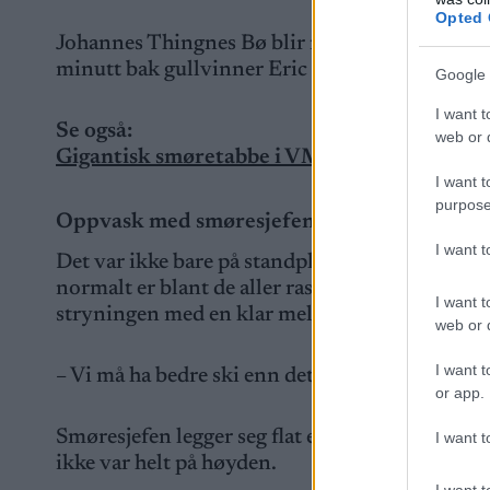
Opted 
Johannes Thingnes Bø blir nummer 20, og numme
minutt bak gullvinner Eric Perrot.
Google 
I want t
Se også:
web or d
Gigantisk smøretabbe i VM: – Åpenbart altfo
I want t
purpose
Oppvask med smøresjefen
I want 
Det var ikke bare på standplass det gikk tungt
normalt er blant de aller raskeste var så vidt 
I want t
stryningen med en klar melding til smøreteam
web or d
I want t
– Vi må ha bedre ski enn det her, skal vi klare 
or app.
Smøresjefen legger seg flat etter fiaskoen med 
I want t
ikke var helt på høyden.
I want t