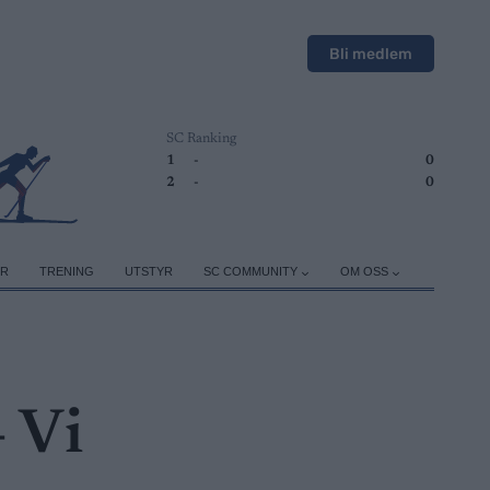
Bli medlem
SC Ranking
1
-
0
2
-
0
ER
TRENING
UTSTYR
SC COMMUNITY
OM OSS
– Vi