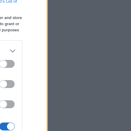
B’s List of
inten, 18.
er and store
to grant or
ed purposes
n i VM i
 av de
rmalen i