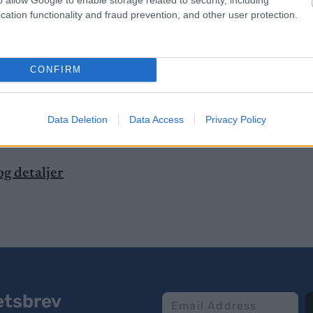
cation functionality and fraud prevention, and other user protection.
r åpenbart altfor dårlig. Der legger vi oss flate, sier
CONFIRM
i bua for å sørge for at det ikke gjentar seg.
 februar klokka 16:05.
Data Deletion
Data Access
Privacy Policy
g detaljer
etsbrev