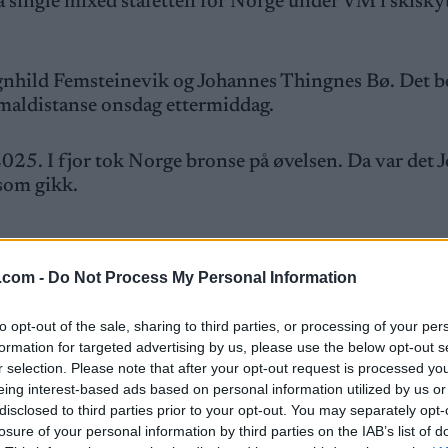
å single mixed stafetten for Norge under VM i skiskyt
agnhild Femsteinevik og Johannes Thingnes Bø. Det b
rmaldistanse onsdag ettermiddag.
 2025. I fjor tok Norge bronse på øvelsen. Da var det
som gikk.
.com -
Do Not Process My Personal Information
amenes normaldistanse på tirsdag. Med to bom ble h
 ble beste norske. Ifølge Botnan sto det mellom de t
to opt-out of the sale, sharing to third parties, or processing of your per
formation for targeted advertising by us, please use the below opt-out s
r selection. Please note that after your opt-out request is processed y
eing interest-based ads based on personal information utilized by us or
rat nå. Ingrid var ikke aktuell. Maren må få ett år til 
disclosed to third parties prior to your opt-out. You may separately opt-
losure of your personal information by third parties on the IAB’s list of