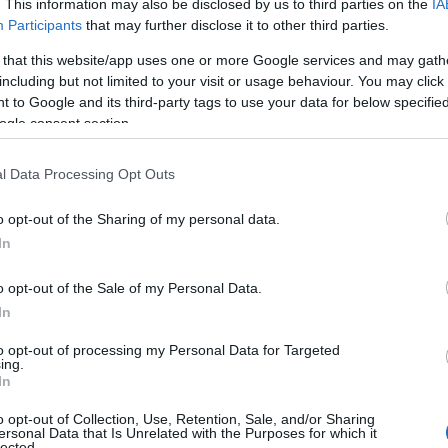
. This information may also be disclosed by us to third parties on the
IA
Participants
that may further disclose it to other third parties.
gt mesterskap så langt. Hun står med 23.plass på spr
 that this website/app uses one or more Google services and may gath
including but not limited to your visit or usage behaviour. You may click 
 to Google and its third-party tags to use your data for below specifi
ogle consent section.
l Data Processing Opt Outs
 normalen i Lenzerheide tirsdag. Nå er hun klar for parstafette
o opt-out of the Sharing of my personal data.
g. Foto: Manzoni/NordicFocus
In
o opt-out of the Sale of my Personal Data.
In
mmen med Johannes Thingnes Bø, som var fjerde beste
to opt-out of processing my Personal Data for Targeted
ing.
In
skiskyting, bommer skiskytterkongen fem ganger på no
o opt-out of Collection, Use, Retention, Sale, and/or Sharing
ersonal Data that Is Unrelated with the Purposes for which it
lected.