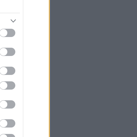
halvt
n som
styret