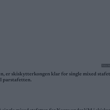
Foto: M
en, er skiskytterkongen klar for single mixed stafe
l parstafetten.