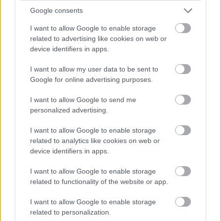
Google consents
I want to allow Google to enable storage
related to advertising like cookies on web or
device identifiers in apps.
Meld deg på vårt nyhetsbrev
I want to allow my user data to be sent to
Google for online advertising purposes.
Meld deg på
I want to allow Google to send me
personalized advertising.
I want to allow Google to enable storage
related to analytics like cookies on web or
MEST LEST
device identifiers in apps.
I want to allow Google to enable storage
related to functionality of the website or app.
Skal
Snapp
Vrake
Utest
–
I want to allow Google to enable storage
1
2
3
4
5
gifte
er til
t
enges
Føler
related to personalization.