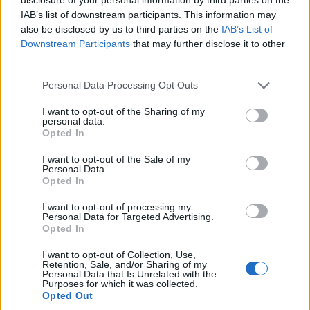
– Veldig motiverende å få sekundering mot Ingrid
IAB’s list of downstream participants. This information may
som leder løpet. Jentene gjør et lite comeback nå,
also be disclosed by us to third parties on the
IAB’s List of
sier Knotten og ser videre mot lørdagens jaktstart,
Downstream Participants
that may further disclose it to other
der hun går ut 37 sekunder etter ledende
third parties.
Tandrevold.
Please note that this website/app uses one or more Google
Personal Data Processing Opt Outs
services and may gather and store information including but
Ragnhild Femsteinvik lå på 3.plass og Ida Lien på
not limited to your visit or usage behaviour. You may click to
I want to opt-out of the Sharing of my
personal data.
9.plass etter liggende skyting, men begge sprakk i
grant or deny consent to Google and its third-party tags to
Opted In
use your data for below specified purposes in below Google
stående. Ragnhild med tre runder og Ida med to.
consent section.
Men Maren Kirkeeide, som var den eneste norske
I want to opt-out of the Sale of my
Personal Data.
som bommet i liggende, avsluttet meget sterkt og
Opted In
ble nummer12.
I want to opt-out of processing my
Derimot skjøt Marthe Kråkstad Johansen fullt
Personal Data for Targeted Advertising.
etter å ha fått sjansen i verdenscupen. Hun har for
Opted In
det meste holdt til i IBU-cupen i vinter, men nå
I want to opt-out of Collection, Use,
gikk jenta fra Mo i Rana seg inn blant de 20 beste.
Retention, Sale, and/or Sharing of my
Personal Data that Is Unrelated with the
Purposes for which it was collected.
Opted Out
Resultaten finner du
her
.