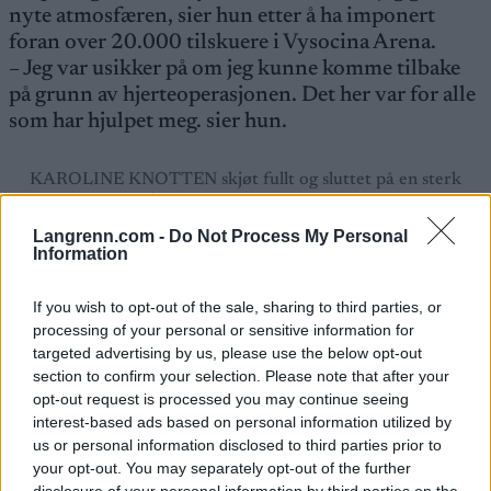
nyte atmosfæren, sier hun etter å ha imponert
foran over 20.000 tilskuere i Vysocina Arena.
– Jeg var usikker på om jeg kunne komme tilbake
på grunn av hjerteoperasjonen. Det her var for alle
som har hjulpet meg. sier hun.
KAROLINE KNOTTEN skjøt fullt og sluttet på en sterk
6.plass. Foto: NORDIC FOCUS
Langrenn.com -
Do Not Process My Personal
Information
Også Karoline Knotten slo til med feilfri skyting
på startnummeret bak Tandrevold. Hun gikk inn
If you wish to opt-out of the sale, sharing to third parties, or
på 6.plass og opplevde også en skikkelig opptur.
processing of your personal or sensitive information for
– Det var gøy, men hardt. Du må bare stå i det i
targeted advertising by us, please use the below opt-out
dette føret og denne harde løypa. Jeg gikk med
section to confirm your selection. Please note that after your
Suvi Minkkinen de to første rundene, så det var
opt-out request is processed you may continue seeing
bra. Synes jeg klarer å gi litt mer energi, er veldig
interest-based ads based on personal information utilized by
fornøyd med den jobben jeg har gjort mentalt, sier
us or personal information disclosed to third parties prior to
your opt-out. You may separately opt-out of the further
Karoline Knotten.
disclosure of your personal information by third parties on the