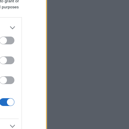
to grant or
ed purposes