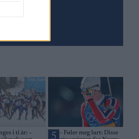
Meld deg på
ges i ti år: –
– Føler meg lurt: Disse
5