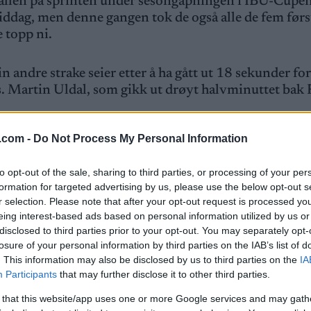
pallen på sprinten under sesongåpningen i IBU-Cupen 
iddag, men denne gangen tok de også alle de fem førs
e topp ni.
in andre strake seier etter å ha gått ut 18 sekunder fo
s. Martin Uldal, som gikk ut drøyt halvminuttet bak 
.com -
Do Not Process My Personal Information
 etter å ha gått ut som nummer åtte. Sverre Dahlen 
 lørdag, mens Sindre Fjellheim Jorde gikk inn til nie
to opt-out of the sale, sharing to third parties, or processing of your per
formation for targeted advertising by us, please use the below opt-out s
r selection. Please note that after your opt-out request is processed y
eing interest-based ads based on personal information utilized by us or
disclosed to third parties prior to your opt-out. You may separately opt-
losure of your personal information by third parties on the IAB’s list of
. This information may also be disclosed by us to third parties on the
IA
Participants
that may further disclose it to other third parties.
+1:03.0
 that this website/app uses one or more Google services and may gath
+1:13.4