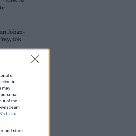
i Idre. Så
te
ran Johan-
Frey, tok
Aspenes
ndeplass.
sonal or
ection to
ou may
 personal
out of the
 downstream
B’s List of
er and store