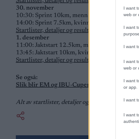
Startlister, detaljer og resultater
30. november
I want t
web or d
10:30: Sprint 10km, menn
14:00: Sprint 7.5km, kvinner
I want t
Startlister, detaljer og resultater
purpose
1. desember
11:00: Jaktstart 12.5km, menn
I want 
13:45: Jaktstart 10km, kvinner
Startlister, detaljer og resultater
I want t
web or d
Se også:
I want t
Slik blir EM og IBU-Cupen 2024/25
or app.
I want t
Alt av startlister, detaljer og resultater finner 
I want t
authenti