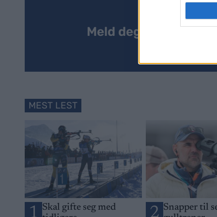
Meld deg på vårt nyh
MEST LEST
Skal gifte seg med
Snapper til 
1
2