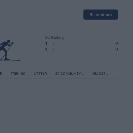
Bli medlem
SC Ranking
1
-
0
2
-
0
ER
TRENING
UTSTYR
SC COMMUNITY
OM OSS