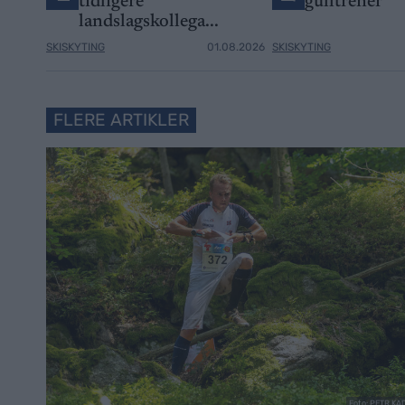
tidligere
gulltrener
landslagskollega...
SKISKYTING
01.08.2026
SKISKYTING
FLERE ARTIKLER
Foto: PETR K