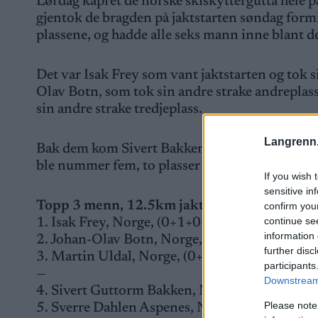
Lørdag kapret de norske skiskyttergutta hele 
gjentok de bragden på jaktstarten søndag form
plassene, og hadde alle seks mann inne blant d
Det var Isak Frey som vant jaktstarten og tok s
Olav Botn, som tok sin andre strake andreplas
sin andre strake tredjeplass.
Langrenn
Bak dem kom Sivert Bakken inn på fjerdeplass,
ble nummer fem, to plasser opp fra sprinten på
If you wish 
sensitive in
Topp 3 menn, 12.5km jaktstart
confirm you
continue se
1. Isak Frey, Norge, (0+1+0+1), 33:48.4
information 
2. Johan-Olav Botn, Norge, (1+1+1+2), + 30.6
further disc
3. Martin Uldal, Norge, (0+0+2+1), +54.0
participants
—
Downstream 
4. Sivert Guttorm Bakken, Norge, (0+1+1+0), 
Please note
5. Sverre Dahlen Aspenes, Norge, (0+0+2+2), 