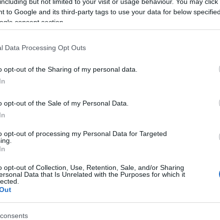
including but not limited to your visit or usage behaviour. You may click 
+3:25.7
 to Google and its third-party tags to use your data for below specifi
ogle consent section.
l Data Processing Opt Outs
o opt-out of the Sharing of my personal data.
In
o opt-out of the Sale of my Personal Data.
In
enior
to opt-out of processing my Personal Data for Targeted
ing.
In
o opt-out of Collection, Use, Retention, Sale, and/or Sharing
ersonal Data that Is Unrelated with the Purposes for which it
lected.
Out
consents