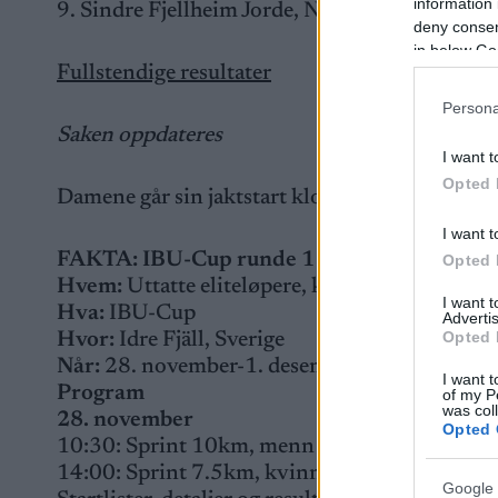
information 
9. Sindre Fjellheim Jorde, Norge, (2+1+0+1), 
deny consent
in below Go
Fullstendige resultater
Persona
Saken oppdateres
I want t
Opted 
Damene går sin jaktstart klokka 13:45.
I want t
FAKTA: IBU-Cup runde 1
Opted 
Hvem:
Uttatte eliteløpere, kvinner og menn s
I want 
Hva:
IBU-Cup
Advertis
Opted 
Hvor:
Idre Fjäll, Sverige
Når:
28. november-1. desember
I want t
Program
of my P
was col
28. november
Opted 
10:30: Sprint 10km, menn
14:00: Sprint 7.5km, kvinner
Google 