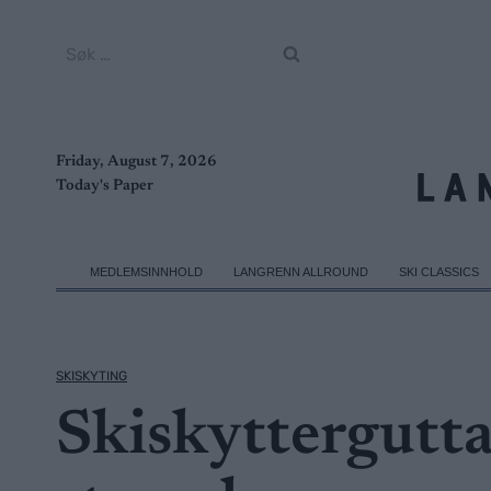
Skip
to
Søk
content
etter:
Friday, August 7, 2026
Today's Paper
MEDLEMSINNHOLD
LANGRENN ALLROUND
SKI CLASSICS
SKISKYTING
Skiskyttergutt