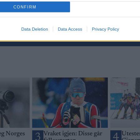
CONFIRM
etsbrev
Data Deletion
Data Access
Privacy Policy
seg Norges
Vraket igjen: Disse går
Utesten
3
4