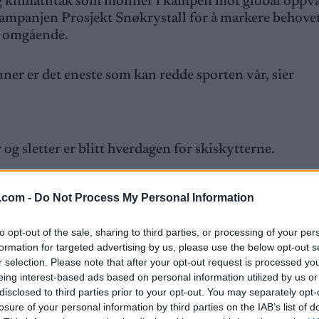
og klimatiltak som monner i kampen mot global opp
kampanjen Prosjekt Snøkrystall for å markere behovet
ak omgående.
er er det eneste som kan redde sporten vår, sier
g sletter er blitt hverdagen for skiskytterne.
ilder fra Oberhof, der årets skiskytter-VM skal arra
.com -
Do Not Process My Personal Information
omkrets av Oberhof og VM-arenaen.
to opt-out of the sale, sharing to third parties, or processing of your per
var truet i år
.
formation for targeted advertising by us, please use the below opt-out s
r selection. Please note that after your opt-out request is processed y
eing interest-based ads based on personal information utilized by us or
ige etter klimatiltak og -planer som virkelig bidrar t
disclosed to third parties prior to your opt-out. You may separately opt-
e politikerne til å jobbe raskere og utvikle troverdig
losure of your personal information by third parties on the IAB’s list of