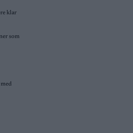
re klar
laner som
n med