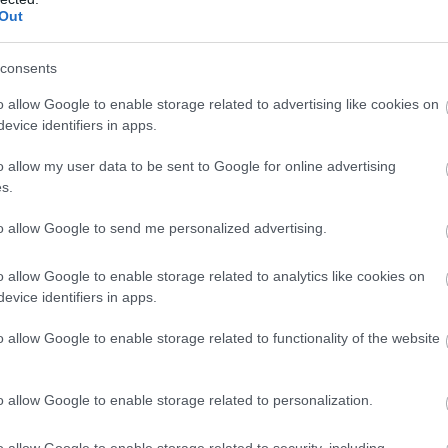
Out
, og derfor ønsker vi å bruke vår stemme til å sette sø
consents
r skiskytter, ikke klimaekspert. Alle må bidra på sin 
m Lægreid.
o allow Google to enable storage related to advertising like cookies on
evice identifiers in apps.
k Tandrevold.
o allow my user data to be sent to Google for online advertising
s.
ghetene, næringslivet og vi i idretten må gjøre mer. 
to allow Google to send me personalized advertising.
håper dette kan inspirere flere, sier Tandrevold.
o allow Google to enable storage related to analytics like cookies on
ilbake
evice identifiers in apps.
o allow Google to enable storage related to functionality of the website
 under verdenscupen i Ruhpolding. Der markerer de 
nelse om at vinteren er truet, og som en oppfordrin
o allow Google to enable storage related to personalization.
o allow Google to enable storage related to security, including