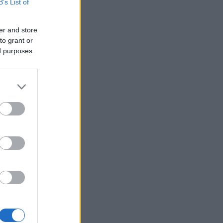
ing.
B’s List of
 innen
er and store
 har Oslo
to grant or
ed purposes
i passerer
ekretær i
v