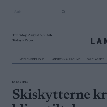
Skip
to
Søk
content
etter:
Thursday, August 6, 2026
Today's Paper
MEDLEMSINNHOLD
LANGRENN ALLROUND
SKI CLASSICS
SKISKYTING
Skiskytterne k