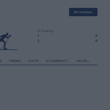
Bli medlem
SC Ranking
1
-
0
2
-
0
ER
TRENING
UTSTYR
SC COMMUNITY
OM OSS