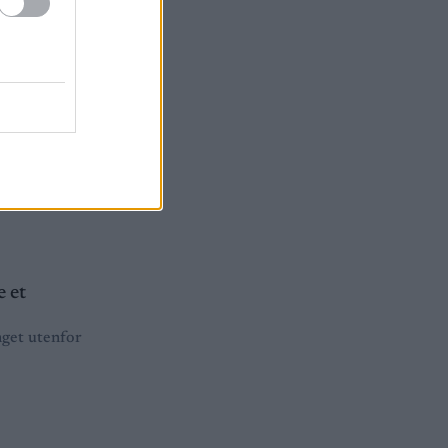
i sin
ire store
n og våre
lsekretær
nget utenfor