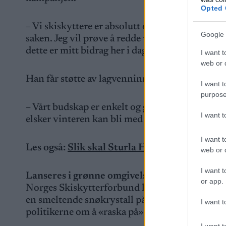
Opted 
– Vi skiskyttere er absolutt en del av problemet
Google 
saken. Jeg vil prøve å redde vinteren, men jeg e
dette er mitt bidrag her i dag, sier Sturla Hol
I want t
web or d
Han får støtte av lagvenninne Ingrid Landmar
I want t
purpose
– Vårt budskap er enkelt og greit at både myndi
I want 
elsker vinteren kan bli med i kampanjen, og vi 
I want t
Les også:
Slik skal Sturla Holm Lægreid slå t
web or d
I want t
Lanseres i grønne omgivelser
or app.
Norges Skiskytterforbund lanserer prosjektet
en smeltende snøkrystall på jakka som en påmin
I want t
politikerne om å «raska på».
I want t