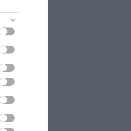
kelys på
måte, og
Alle som
saken med
g til