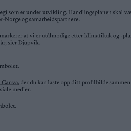
tegi som er under utvikling. Handlingsplanen skal væ
tter-Norge og samarbeidspartnere.
g markerer at vi er utålmodige etter klimatiltak og -p
vår, sier Djupvik.
ymbolet.
m Canva
, der du kan laste opp ditt profilbilde samme
osiale medier.
mbolet.