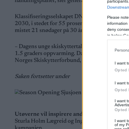
handlingsplaner, sier generalsekretær i Norge
participants
Downstream 
Klassifiseringsselskapet DNV anslår nemlig at 
Please note
2030, i stedet for 55 prosent som forpliktelsen
information 
deny consent
mistet 21 snødager på 30 år. Tromsø har miste
in below Go
– Dagens unge skiskyttertalenter være på sitt al
Persona
1.5 graders oppvarming. Da spørs det hvor vi fi
Norges Skiskytterforbund, Morten Djupvik.
I want t
Opted 
Saken fortsetter under
I want t
Opted 
I want 
Advertis
Opted 
Utøverne vil inspirere andre
I want t
Sturla Holm Lægreid og Ingrid Landmark Tandre
of my P
kampanjen.
was col