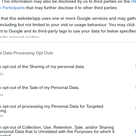
s Skiskytterforbund Morten Djupvik i en pressemeld
. This information may also be disclosed by us to third parties on the
IA
Participants
that may further disclose it to other third parties.
Norge bare vil klare å kutte 25 prosent av utslippene
 that this website/app uses one or more Google services and may gath
 er. Ifølge klimaforskere fra Meteorologisk Institutt
including but not limited to your visit or usage behaviour. You may click 
 to Google and its third-party tags to use your data for below specifi
t 17.
ogle consent section.
ler beste, midt i det tiåret der klimapanelet frykter v
l Data Processing Opt Outs
nner skimuligheter i dette landet, fortsetter generals
o opt-out of the Sharing of my personal data.
In
o opt-out of the Sale of my Personal Data.
In
Illustrasjonsfoto
to opt-out of processing my Personal Data for Targeted
ing.
In
o opt-out of Collection, Use, Retention, Sale, and/or Sharing
vold er blant utøverne som har latt seg engasjere a
ersonal Data that Is Unrelated with the Purposes for which it
lected.