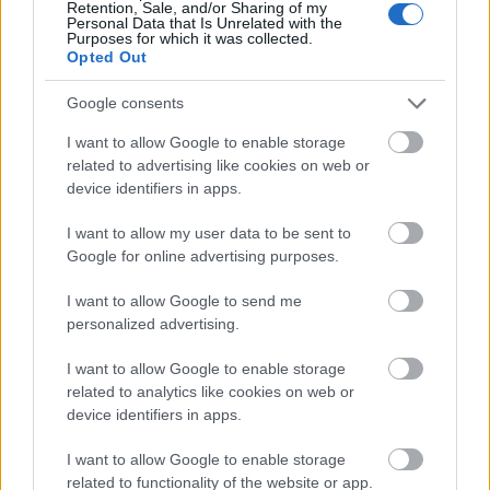
Retention, Sale, and/or Sharing of my
Personal Data that Is Unrelated with the
FAKTA VM sommerskiskyting 2022
Purposes for which it was collected.
Opted Out
Hvem:
Junior og senior menn og kvinner
Hva:
VM i sommerskiskyting
Google consents
Hvor:
Rupholding, Tyskland
Når:
25. til 28. august, 2022
I want to allow Google to enable storage
related to advertising like cookies on web or
device identifiers in apps.
I want to allow my user data to be sent to
Google for online advertising purposes.
Meld deg på vårt nyhetsbrev
I want to allow Google to send me
personalized advertising.
Meld deg på
I want to allow Google to enable storage
related to analytics like cookies on web or
device identifiers in apps.
I want to allow Google to enable storage
related to functionality of the website or app.