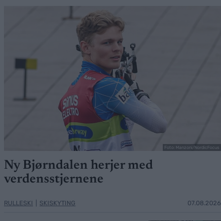
Foto: Manzoni/NordicFocus
Ny Bjørndalen herjer med
verdensstjernene
RULLESKI
|
SKISKYTING
07.08.2026