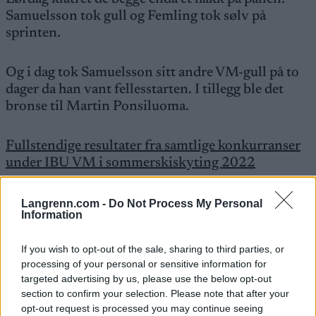
Samuelsson tok gull og Femling tok sølv på
sprinten.
Og i dag tok Samuelsson sitt andre VM-gull på to
dager da han vant fellesstarten. I tillegg ble det
bronse til Martin Ponsiluoma.
Fullstendige resultater fra samtlige konkurranser
under IBU VM i sommerskiskyting 2022
Mye tyder altså på at svenskene er på god vei til å
Langrenn.com -
Do Not Process My Personal
Information
innfri trenerens krav: At Sverige skal ha verdens
beste skiskytterlandslag i 2026.
If you wish to opt-out of the sale, sharing to third parties, or
processing of your personal or sensitive information for
Les også:
targeted advertising by us, please use the below opt-out
Sveriges trener: – I 2026 skal Sverige ha verdens
section to confirm your selection. Please note that after your
opt-out request is processed you may continue seeing
beste landslag i skiskyting