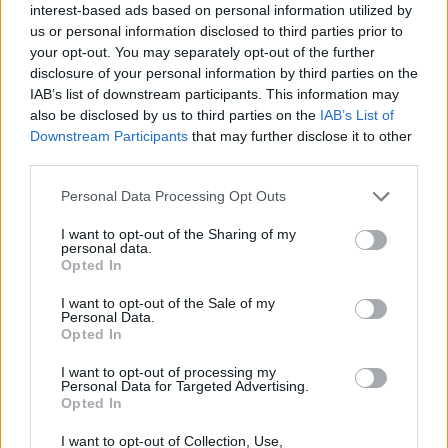
interest-based ads based on personal information utilized by
Samuelsson bladde opp 1.5 millioner kroner for
us or personal information disclosed to third parties prior to
en egen stormølle hjemme: – Rulleskimølla er
your opt-out. You may separately opt-out of the further
mitt viktigste treningsverktøy
disclosure of your personal information by third parties on the
IAB’s list of downstream participants. This information may
also be disclosed by us to third parties on the
IAB’s List of
Andre runde i ny internasjonal cup
Downstream Participants
that may further disclose it to other
IBU VM i sommerskiskyting inngår i år som andre
third parties.
runde i en
ny internasjonal cup i
sommerskiskyting
. Totalt består den nye cupen i
Please note that this website/app uses one or more Google
Personal Data Processing Opt Outs
services and may gather and store information including but
år av tre arrangører.
not limited to your visit or usage behaviour. You may click to
I want to opt-out of the Sharing of my
personal data.
grant or deny consent to Google and its third-party tags to
Opted In
Første runde i cupen var
Blinkfestivalen
i Norge
use your data for below specified purposes in below Google
første uka i august, mens Martin Fourcade Nordic
consent section.
I want to opt-out of the Sale of my
Personal Data.
Festival 2. til 4. september er siste runde i den nye
Opted In
cupen.
I want to opt-out of processing my
Personal Data for Targeted Advertising.
Det var ingen norske deltakere på årets VM i
Opted In
sommerskiskyting.
I want to opt-out of Collection, Use,