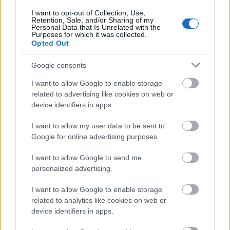
I want to opt-out of Collection, Use,
Retention, Sale, and/or Sharing of my
Personal Data that Is Unrelated with the
Purposes for which it was collected.
Opted Out
Google consents
I want to allow Google to enable storage
related to advertising like cookies on web or
device identifiers in apps.
I want to allow my user data to be sent to
Google for online advertising purposes.
I want to allow Google to send me
Rulleski
|
Ski Classics
personalized advertising.
Tok sin andre strake seier på en uke
I want to allow Google to enable storage
BY
INGEBORG SCHEVE
19.08.2024
related to analytics like cookies on web or
device identifiers in apps.
For en uke siden slo han verdenscupvinneren. Søndag fortsatte han
i samme stil etter thrilleroppgjør om på målstreken i det svenske