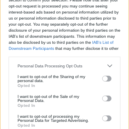
section to confirm your selection. Please note that after your
opt-out request is processed you may continue seeing
interest-based ads based on personal information utilized by
us or personal information disclosed to third parties prior to
your opt-out. You may separately opt-out of the further
disclosure of your personal information by third parties on the
IAB’s list of downstream participants. This information may
also be disclosed by us to third parties on the
IAB’s List of
Downstream Participants
that may further disclose it to other
third parties.
Rulleski
Please note that this website/app uses one or more Google
Personal Data Processing Opt Outs
Regionlagskometen bare seks
services and may gather and store information including but
tideler unna VM-gull
not limited to your visit or usage behaviour. You may click to
I want to opt-out of the Sharing of my
personal data.
grant or deny consent to Google and its third-party tags to
Opted In
BY
INGEBORG SCHEVE
12.09.2024
use your data for below specified purposes in below Google
consent section.
I want to opt-out of the Sale of my
Norge åpner VM med tre medaljer: To sølv og en bronse er fasiten
Personal Data.
Opted In
etter første dag av mesterskapet i Val di Fiemme.
I want to opt-out of processing my
Personal Data for Targeted Advertising.
Opted In