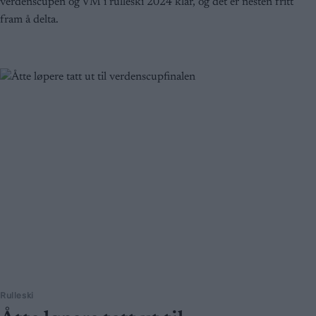
verdenscupen og VM i rulleski 2024 klar, og det er nesten fritt
fram å delta.
Rulleski