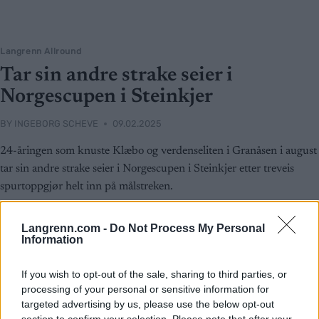
Langrenn Allround
Tar sin andre strake seier i
Norgescupen i Steinkjer
BY
INGEBORG SCHEVE
09.02.2025
24-åringen som knuste Klæbo og verdenseliten i Granåsen i august
tar sin andre strake seier i Norgescupen i Steinkjer etter treveis
spurtoppgjør helt inn på målstreken.
Langrenn.com -
Do Not Process My Personal
Information
If you wish to opt-out of the sale, sharing to third parties, or
processing of your personal or sensitive information for
targeted advertising by us, please use the below opt-out