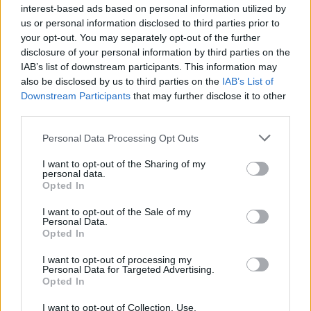
interest-based ads based on personal information utilized by
us or personal information disclosed to third parties prior to
your opt-out. You may separately opt-out of the further
disclosure of your personal information by third parties on the
IAB’s list of downstream participants. This information may
Rulleski
|
Ski Classics
also be disclosed by us to third parties on the
IAB’s List of
Northug mot stjernene: Tidenes
Downstream Participants
that may further disclose it to other
startfelt til Klarälvsloppet
third parties.
Please note that this website/app uses one or more Google
Personal Data Processing Opt Outs
BY
INGEBORG SCHEVE
18.09.2025
services and may gather and store information including but
not limited to your visit or usage behaviour. You may click to
I want to opt-out of the Sharing of my
Northug møter eks-landslagsløper Taugbøl, erkerivalen
personal data.
grant or deny consent to Google and its third-party tags to
Halfvarsson og stjerneskuddet Myhlbacknår hele langløpseliten
Opted In
use your data for below specified purposes in below Google
samles til Klarälvsloppet – sesongens tøffeste og viktigste formtest.
consent section.
I want to opt-out of the Sale of my
Se oppgjøret på SC Play.
Personal Data.
Opted In
I want to opt-out of processing my
Personal Data for Targeted Advertising.
Opted In
I want to opt-out of Collection, Use,