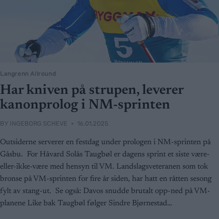
Langrenn Allround
Har kniven på strupen, leverer
kanonprolog i NM-sprinten
BY
INGEBORG SCHEVE
16.01.2025
Outsiderne serverer en festdag under prologen i NM-sprinten på
Gåsbu. For Håvard Solås Taugbøl er dagens sprint et siste være-
eller-ikke-være med hensyn til VM. Landslagsveteranen som tok
bronse på VM-sprinten for fire år siden, har hatt en råtten sesong
fylt av stang-ut. Se også: Davos snudde brutalt opp-ned på VM-
planene Like bak Taugbøl følger Sindre Bjørnestad…