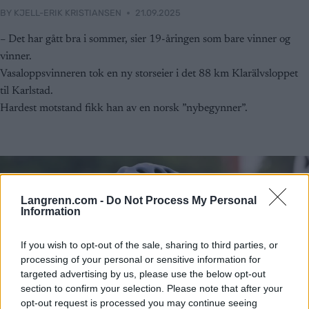
BY
KJELL-ERIK KRISTIANSEN
21.09.2025
– Det har gått bra i sommer, sier 19-åringen som bare vinner og
vinner.
Vasaloppsvinneren tok en ny storseier i det 88 km Klarälvsloppet
til Karlstad.
Hardest motstand fikk han av en norsk ”nybegynner”.
Langrenn.com -
Do Not Process My Personal
Information
If you wish to opt-out of the sale, sharing to third parties, or
processing of your personal or sensitive information for
targeted advertising by us, please use the below opt-out
section to confirm your selection. Please note that after your
opt-out request is processed you may continue seeing