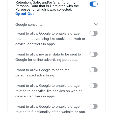
Retention, Sale, and/or Sharing of my
Personal Data that Is Unrelated with the
Purposes for which it was collected.
Opted Out
Google consents
I want to allow Google to enable storage
related to advertising like cookies on web or
device identifiers in apps.
I want to allow my user data to be sent to
Google for online advertising purposes.
Langrenn Allround
|
Ski Classics
I want to allow Google to send me
Fra sprint til langløp og papparolle
personalized advertising.
– stor overgang
I want to allow Google to enable storage
BY
KJELL-ERIK KRISTIANSEN
17.07.2025
related to analytics like cookies on web or
device identifiers in apps.
Han gjør et stort bytte neste sesong.
Men mye annet er også annerledes for 31-åringen fra Lillehammer.
I want to allow Google to enable storage
related to functionality of the website or app.
Håvard Solås Taugbøl går fra landslagssprinter til langløper og