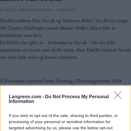
BY
KJELL-ERIK KRISTIANSEN
14.09.2024
Duellen mellom Max Novak og Johannes Eklöf i det 80 km lange
Ski Classics Challenger-rennet Båstad-Mölle i Skåne fikk et
antiklimaks som slutt.
Da Eklöfs stav gikk av – forårsaket av Novak – ble det aldri
spennende om hvem som skulle vinne. Aker Dæhlie-løperen Novak
var sterk hele veien og kunne triumfere.
Langrenn.com -
Do Not Process My Personal
Information
If you wish to opt-out of the sale, sharing to third parties, or
processing of your personal or sensitive information for
targeted advertising by us, please use the below opt-out