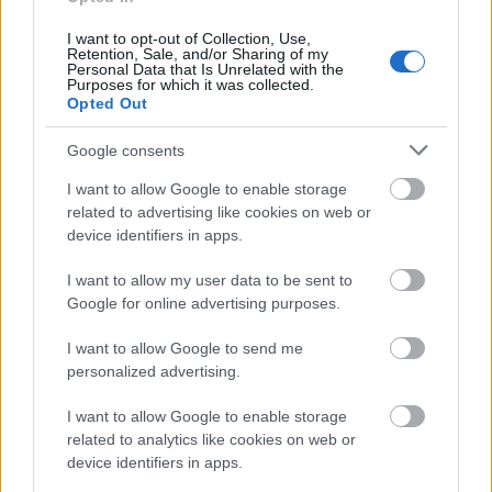
I want to opt-out of Collection, Use,
Retention, Sale, and/or Sharing of my
Personal Data that Is Unrelated with the
Purposes for which it was collected.
Opted Out
Google consents
I want to allow Google to enable storage
related to advertising like cookies on web or
device identifiers in apps.
Ski Classics
I want to allow my user data to be sent to
– Det er det absolutt beste valget jeg
Google for online advertising purposes.
har tatt
I want to allow Google to send me
personalized advertising.
BY
INGEBORG SCHEVE
15.10.2023
I want to allow Google to enable storage
Hun har deltatt i tre VM og gått en rekke verdenscuprenn. Nå går
related to analytics like cookies on web or
hun all in for langløp, studerer medisin på fulltid, og tar 100
device identifiers in apps.
chinups hver dag.