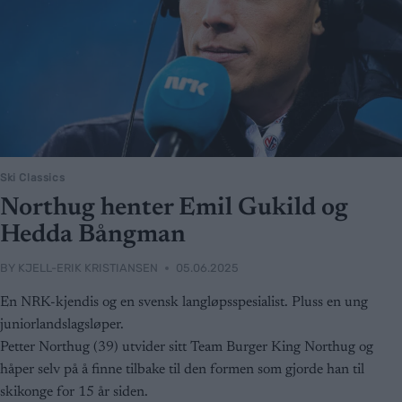
Ski Classics
Northug henter Emil Gukild og
Hedda Bångman
BY
KJELL-ERIK KRISTIANSEN
05.06.2025
En NRK-kjendis og en svensk langløpsspesialist. Pluss en ung
juniorlandslagsløper.
Petter Northug (39) utvider sitt Team Burger King Northug og
håper selv på å finne tilbake til den formen som gjorde han til
skikonge for 15 år siden.