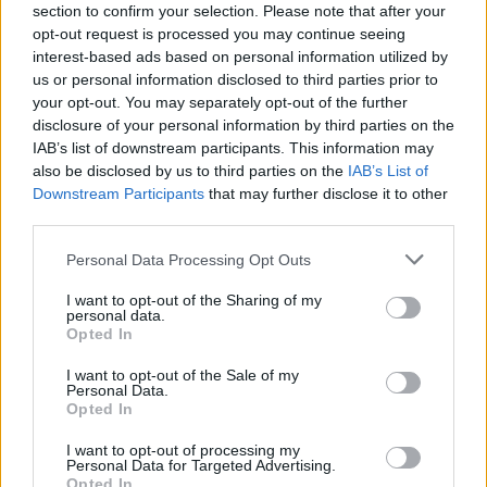
section to confirm your selection. Please note that after your
opt-out request is processed you may continue seeing
interest-based ads based on personal information utilized by
us or personal information disclosed to third parties prior to
your opt-out. You may separately opt-out of the further
disclosure of your personal information by third parties on the
IAB’s list of downstream participants. This information may
Ski Classics
also be disclosed by us to third parties on the
IAB’s List of
Svenskene parkerte Petter Northug
Downstream Participants
that may further disclose it to other
i Flyktningerennet 2024
third parties.
Please note that this website/app uses one or more Google
Personal Data Processing Opt Outs
BY
HEDDA WESTBY
24.03.2024
services and may gather and store information including but
not limited to your visit or usage behaviour. You may click to
I want to opt-out of the Sharing of my
Søndag var det tid for Flyktningerennet som tar seg fra Nordli og
personal data.
grant or deny consent to Google and its third-party tags to
over svenskegrensa til Gäddede. Svenskene var klart best.
Opted In
use your data for below specified purposes in below Google
consent section.
I want to opt-out of the Sale of my
Personal Data.
Opted In
I want to opt-out of processing my
Personal Data for Targeted Advertising.
Opted In