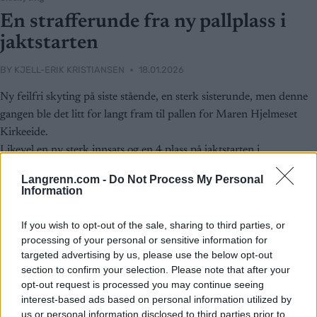
En strafferunde fra ny pallplass i
jaktstarten
BY
KJELL-ERIK KRISTIANSEN
18.01.2026
Ny feilfri skyting på siste stående, en sterk sisterunde, men denne
gangen ble det litt for langt fram til pallen for Maren Hjelmeset
Kirkeeide.
Likevel en ny sterk innsats og en 4.plass på jaktstarten i
Ruhpolding for 22-åringen.
Langrenn.com -
Do Not Process My Personal
Information
If you wish to opt-out of the sale, sharing to third parties, or
processing of your personal or sensitive information for
targeted advertising by us, please use the below opt-out
section to confirm your selection. Please note that after your
opt-out request is processed you may continue seeing
interest-based ads based on personal information utilized by
us or personal information disclosed to third parties prior to