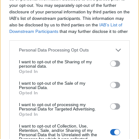
your opt-out. You may separately opt-out of the further
disclosure of your personal information by third parties on the
IAB’s list of downstream participants. This information may
also be disclosed by us to third parties on the
IAB’s List of
Downstream Participants
that may further disclose it to other
third parties.
Please note that this website/app uses one or more Google
Personal Data Processing Opt Outs
services and may gather and store information including but
Skiskyting
not limited to your visit or usage behaviour. You may click to
I want to opt-out of the Sharing of my
Slik gikk verdenscupen i skiskyting
personal data.
grant or deny consent to Google and its third-party tags to
Opted In
2024-25
use your data for below specified purposes in below Google
consent section.
I want to opt-out of the Sale of my
BY
INGEBORG SCHEVE
07.04.2025
Personal Data.
Opted In
Se topp-3 og fullstendige lister for verdenscupen i skiskyting
I want to opt-out of processing my
2024-25, sammenlagt og alle delcuper.
Personal Data for Targeted Advertising.
Opted In
I want to opt-out of Collection, Use,
Retention, Sale, and/or Sharing of my
Personal Data that Is Unrelated with the
Purposes for which it was collected.