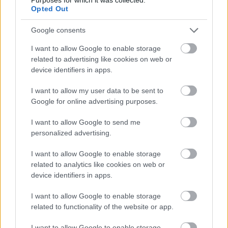
Opted Out
Google consents
I want to allow Google to enable storage
related to advertising like cookies on web or
device identifiers in apps.
I want to allow my user data to be sent to
Google for online advertising purposes.
I want to allow Google to send me
personalized advertising.
Skiskyting
I want to allow Google to enable storage
– Jeg lider virkelig med henne
related to analytics like cookies on web or
device identifiers in apps.
BY
INGEBORG SCHEVE
23.03.2025
I want to allow Google to enable storage
Så dramaet på kloss hold: Et øyeblikk kjempet Lou Jeanmonnot
related to functionality of the website or app.
om seier, i neste lå hun i snøen foran henne. 24-åringen kjenner
I want to allow Google to enable storage
klumpen i halsen idet hun ser verdenscupdrømmen knuses.