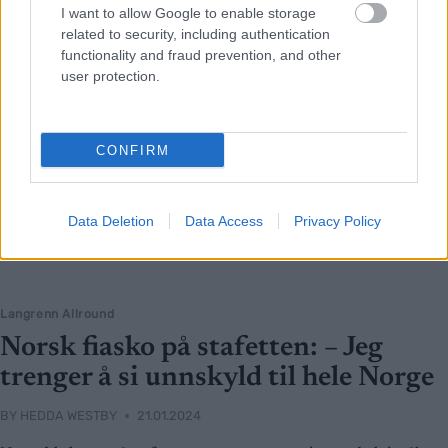
I want to allow Google to enable storage
related to security, including authentication
functionality and fraud prevention, and other
user protection.
CONFIRM
Data Deletion
Data Access
Privacy Policy
Langrenn Allround
Norsk fiasko på stafetten: – Jeg
trenger å si unnskyld til hele Norge
BY
HEDDA WESTBY
21.01.2024