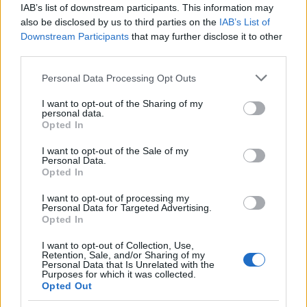
IAB’s list of downstream participants. This information may
also be disclosed by us to third parties on the
IAB’s List of
Downstream Participants
that may further disclose it to other
Langrenn Allround
third parties.
Skademareritt truer VM-
Please note that this website/app uses one or more Google
Personal Data Processing Opt Outs
oppkjøringa: – Det var forbanna
services and may gather and store information including but
not limited to your visit or usage behaviour. You may click to
I want to opt-out of the Sharing of my
upassende
personal data.
grant or deny consent to Google and its third-party tags to
Opted In
use your data for below specified purposes in below Google
BY
INGEBORG SCHEVE
23.10.2024
consent section.
I want to opt-out of the Sale of my
Personal Data.
Skademareritt for landslagsstjernen bare uker før sesongåpningen,
Opted In
nå frykter 26-åringen at VM i verste fall kan ryke.
I want to opt-out of processing my
Personal Data for Targeted Advertising.
Opted In
I want to opt-out of Collection, Use,
Retention, Sale, and/or Sharing of my
Personal Data that Is Unrelated with the
Purposes for which it was collected.
Opted Out