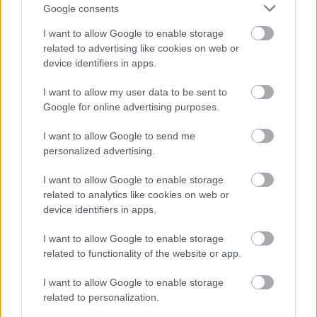
Google consents
I want to allow Google to enable storage
related to advertising like cookies on web or
device identifiers in apps.
I want to allow my user data to be sent to
Google for online advertising purposes.
I want to allow Google to send me
Langrenn Allround
|
Rulleski
personalized advertising.
Gjøvikjenta klinte til på
I want to allow Google to enable storage
fellesstarten
related to analytics like cookies on web or
device identifiers in apps.
BY
INGEBORG SCHEVE
02.08.2024
I want to allow Google to enable storage
Det ble et heftig oppgjør om pallen på damenes 10 kilometer
related to functionality of the website or app.
fellesstart i Sandnes, der bare sju tideler skilte de tre beste.
I want to allow Google to enable storage
related to personalization.