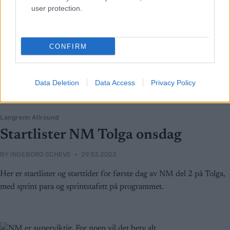
user protection.
CONFIRM
Data Deletion
Data Access
Privacy Policy
Langrenn Allround
Startlister NM Tolga onsdag
BY
INGEBORG SCHEVE
29.03.2023
Her er startlister og starttider for første dag av NM del 2 på Tolga,
med sprint para og sprintstafett på programmet.