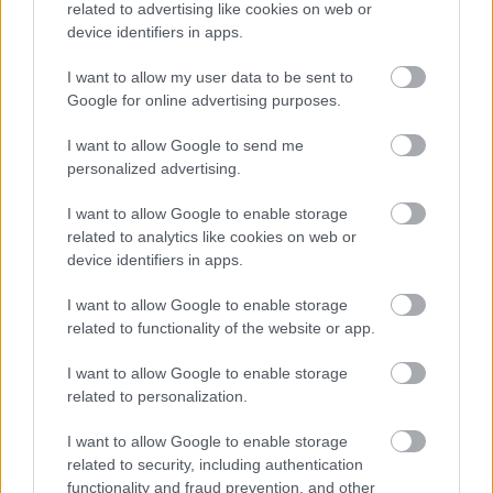
related to advertising like cookies on web or
device identifiers in apps.
I want to allow my user data to be sent to
Google for online advertising purposes.
I want to allow Google to send me
personalized advertising.
Langrenn Allround
VM-stjernen mister NM
I want to allow Google to enable storage
related to analytics like cookies on web or
BY
INGEBORG SCHEVE
29.03.2023
device identifiers in apps.
Nok en av VM-stjernene må droppe NM på Tolga, som starter i
I want to allow Google to enable storage
dag.
related to functionality of the website or app.
I want to allow Google to enable storage
related to personalization.
I want to allow Google to enable storage
related to security, including authentication
functionality and fraud prevention, and other