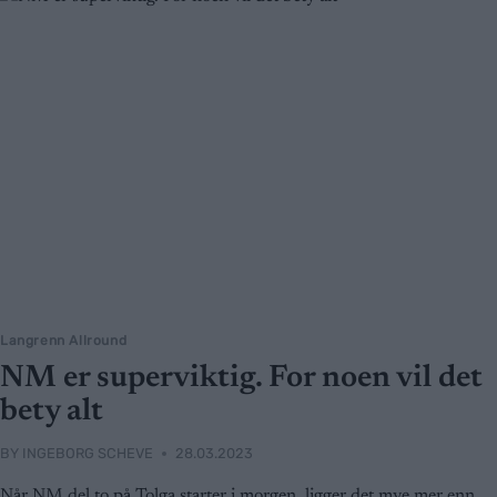
Langrenn Allround
NM er superviktig. For noen vil det
bety alt
BY
INGEBORG SCHEVE
28.03.2023
Når NM del to på Tolga starter i morgen, ligger det mye mer enn