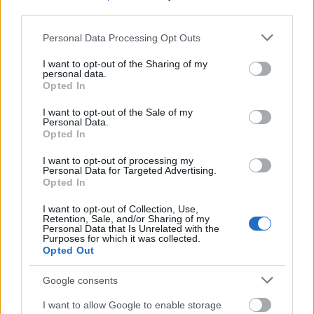
third parties.
Langrenn Allround
Disse lagene er i finalen på
Please note that this website/app uses one or more Google
Personal Data Processing Opt Outs
services and may gather and store information including but
teamsprinten i NM
not limited to your visit or usage behaviour. You may click to
I want to opt-out of the Sharing of my
personal data.
grant or deny consent to Google and its third-party tags to
BY
INGEBORG SCHEVE
29.03.2023
Opted In
use your data for below specified purposes in below Google
consent section.
15 lag tok seg videre fra semifinaler på damenes teamsprint i NM
I want to opt-out of the Sale of my
Personal Data.
på Tolga onsdag ettermiddag. Disse lagene går finalen på
Opted In
teamsprinten i NM.
I want to opt-out of processing my
Personal Data for Targeted Advertising.
Opted In
I want to opt-out of Collection, Use,
Retention, Sale, and/or Sharing of my
Personal Data that Is Unrelated with the
Purposes for which it was collected.
Opted Out
Google consents
I want to allow Google to enable storage