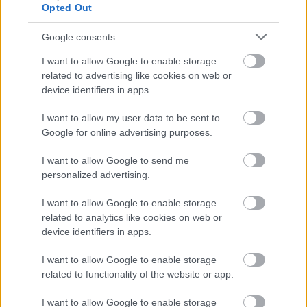
Opted Out
på fellesstart: – Det er stort
Google consents
BY
INGEBORG SCHEVE
25.03.2023
I want to allow Google to enable storage
Skiskytterkongen er norgesmester på fellesstart, ny NM-opptur for
related to advertising like cookies on web or
gårsdagens sprintnorgesmester Sverre Dahlen Aspenes i Alta.
device identifiers in apps.
I want to allow my user data to be sent to
Google for online advertising purposes.
I want to allow Google to send me
personalized advertising.
I want to allow Google to enable storage
related to analytics like cookies on web or
device identifiers in apps.
I want to allow Google to enable storage
related to functionality of the website or app.
I want to allow Google to enable storage