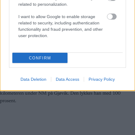
related to personalization.
I want to allow Google to enable storage
Langrenn Allround
related to security, including authentication
functionality and fraud prevention, and other
Er hun Norges nye skistjerne?
user protection.
BY
INGEBORG SCHEVE
24.01.2023
Hun er Kjelsås-jente, 21 år og har store ambisjoner. I denne
CONFIRM
reportasjen blir du mer kjent med årets NM-kanon.
Data Deletion
Data Access
Privacy Policy