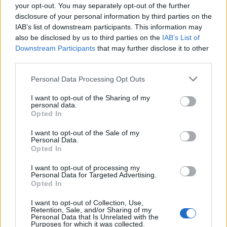
your opt-out. You may separately opt-out of the further
på torsdag, fulgte opp med knallsterk fellesstart lørdag.
disclosure of your personal information by third parties on the
IAB’s list of downstream participants. This information may
also be disclosed by us to third parties on the
IAB’s List of
Downstream Participants
that may further disclose it to other
third parties.
Please note that this website/app uses one or more Google
Personal Data Processing Opt Outs
services and may gather and store information including but
not limited to your visit or usage behaviour. You may click to
I want to opt-out of the Sharing of my
personal data.
grant or deny consent to Google and its third-party tags to
Opted In
use your data for below specified purposes in below Google
consent section.
I want to opt-out of the Sale of my
Personal Data.
Opted In
I want to opt-out of processing my
Personal Data for Targeted Advertising.
Opted In
I want to opt-out of Collection, Use,
Skiskyting
Retention, Sale, and/or Sharing of my
Personal Data that Is Unrelated with the
Johannes Thingnes Bø tok NM-gull
Purposes for which it was collected.