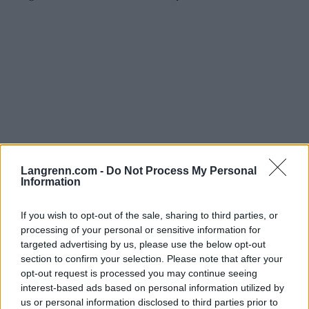
Langrenn.com -
Do Not Process My Personal
Information
Langrenn Allround
If you wish to opt-out of the sale, sharing to third parties, or
Langrennstalent med ellevill seier i
processing of your personal or sensitive information for
targeted advertising by us, please use the below opt-out
sykkel-NM
section to confirm your selection. Please note that after your
opt-out request is processed you may continue seeing
BY
INGEBORG SCHEVE
25.06.2023
interest-based ads based on personal information utilized by
us or personal information disclosed to third parties prior to
Langrennstalentet knuste konkurrentene på tempoen i sykkel-NM