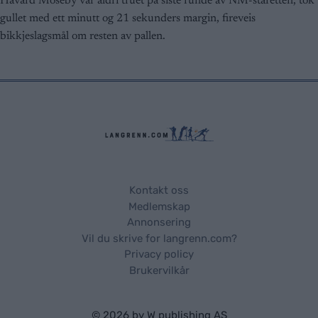
Håvard Moseby var aldri truet på siste runde av NM-stafetten, tok
gullet med ett minutt og 21 sekunders margin, fireveis
bikkjeslagsmål om resten av pallen.
Kontakt oss
Medlemskap
Annonsering
Vil du skrive for langrenn.com?
Privacy policy
Brukervilkår
© 2026 by
W publishing AS