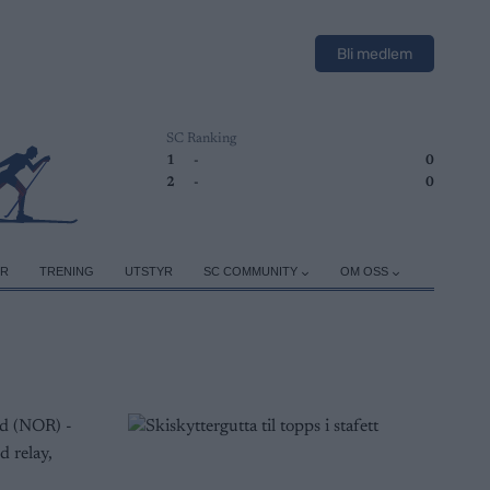
Bli medlem
SC Ranking
1
-
0
2
-
0
ER
TRENING
UTSTYR
SC COMMUNITY
OM OSS