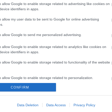
mponerte.
o allow Google to enable storage related to advertising like cookies on
evice identifiers in apps.
o allow my user data to be sent to Google for online advertising
s.
to allow Google to send me personalized advertising.
o allow Google to enable storage related to analytics like cookies on
evice identifiers in apps.
o allow Google to enable storage related to functionality of the website
tterstafetten: –
o allow Google to enable storage related to personalization.
var å gå litt som
CONFIRM
o allow Google to enable storage related to security, including
i går
cation functionality and fraud prevention, and other user protection.
G SCHEVE
16.02.2022
Data Deletion
Data Access
Privacy Policy
t Karoline Offigstad Knotten