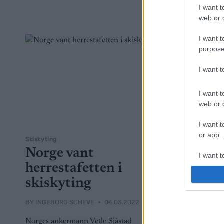
profilene i
I want t
web or d
I want t
purpose
I want 
I want t
web or d
I want t
or app.
Skiskyting
Skiskyting
Norge vant
Skisky
I want t
herrestafetten i
Målet 
I want t
skiskyting
Vetle 
authenti
BY
INGEBORG SCHEVE
04.03.2022
BY
INGEBOR
Norges ankermann Vetle Sjåstad
OL-debutan