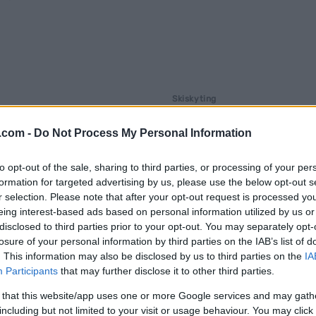
Skiskyting
slått for andre
Dette er Norges l
.com -
Do Not Process My Personal Information
 år
skiskytterstafet
G SCHEVE
15.12.2024
BY
INGEBORG SCHEVE
29.11.2
to opt-out of the sale, sharing to third parties, or processing of your per
formation for targeted advertising by us, please use the below opt-out s
ående står Norge og Frankrike
Onsdag ettermiddag er det klar
r selection. Please note that after your opt-out request is processed y
e og skyter om seieren, men så
stafett i verdenscupen i skiskyt
eing interest-based ads based on personal information utilized by us or
disclosed to third parties prior to your opt-out. You may separately opt-
 for den ferske ankermannen.
Östersund. Se Norges lag, start
losure of your personal information by third parties on the IAB’s list of
startlister her.
. This information may also be disclosed by us to third parties on the
IA
Participants
that may further disclose it to other third parties.
 that this website/app uses one or more Google services and may gath
including but not limited to your visit or usage behaviour. You may click 