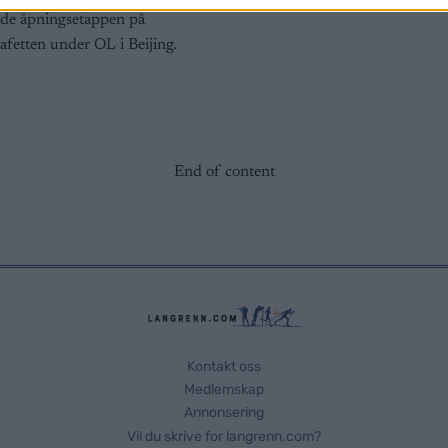
ide åpningsetappen på
tafetten under OL i Beijing.
End of content
Kontakt oss
Medlemskap
Annonsering
Vil du skrive for langrenn.com?