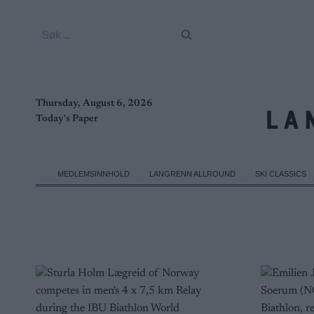
Skip
to
Søk
content
etter:
Thursday, August 6, 2026
Today's Paper
MEDLEMSINNHOLD
LANGRENN ALLROUND
SKI CLASSICS