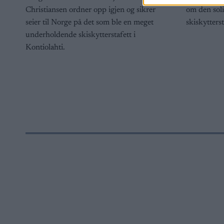
Christiansen ordner opp igjen og sikrer
om den sol
seier til Norge på det som ble en meget
skiskytters
underholdende skiskytterstafett i
Kontiolahti.