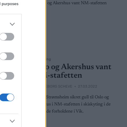
ed purposes
Skiskyting
å
Oslo og Akershus vant
ten
NM-stafetten
022
BY
INGEBORG SCHEVE
27.03.2022
rstafetten i
Endre Strømsheim sikret gull til Oslo og
om hvem som
Akershus i NM-stafetten i skiskyting i de
orge.
krevende forholdene i Vik.