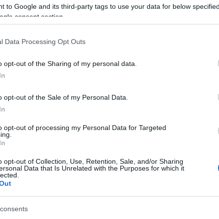
 to Google and its third-party tags to use your data for below specifi
ogle consent section.
l Data Processing Opt Outs
o opt-out of the Sharing of my personal data.
In
o opt-out of the Sale of my Personal Data.
Skiskyting
In
rike
Ny norsk seier p
to opt-out of processing my Personal Data for Targeted
kiskytterstafett
skiskytterstafet
ing.
orge imponerte
In
BY
INGEBORG SCHEVE
10.12.2
o opt-out of Collection, Use, Retention, Sale, and/or Sharing
G SCHEVE
11.12.2022
Det ble tidlig klart at skiskytte
ersonal Data that Is Unrelated with the Purposes for which it
lected.
Hochfilzen skulle dreie seg 
lig klart at kampen om seieren
Out
skulle dele resten pallen bak N
mellom Frankrike og Sverige,
ed et lag uten de største
consents