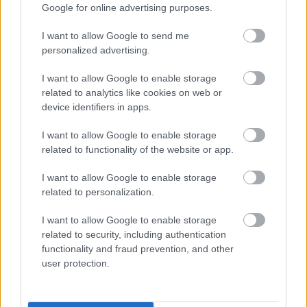
Google for online advertising purposes.
Ruhpolding.
I want to allow Google to send me
Se også:
Alt av program for OL og verdenscupen
personalized advertising.
i skiskyting 2025-26
I want to allow Google to enable storage
related to analytics like cookies on web or
device identifiers in apps.
I want to allow Google to enable storage
related to functionality of the website or app.
Meld deg på vårt nyhetsbrev
I want to allow Google to enable storage
related to personalization.
I want to allow Google to enable storage
Meld deg på
related to security, including authentication
functionality and fraud prevention, and other
user protection.