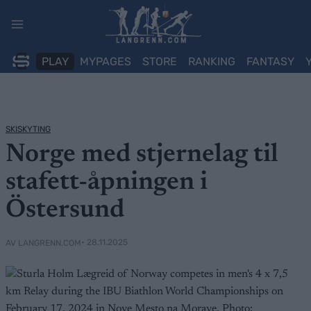
Skip
to
content
PLAY
MYPAGES
STORE
RANKING
FANTASY
SKISKYTING
Norge med stjernelag til
stafett-åpningen i
Östersund
• 28.11.2025
AV LANGRENN.COM