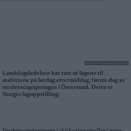
Foto: Petter Arvidson / BILDBYRÅN
Landslagsledelsen har tatt ut lagene til
stafettene på lørdag ettermiddag, første dag av
verdenscupåpningen i Östersund. Dette er
Norges lagoppstilling.
Verdenscupåpningen i skiskyting smeller i gang