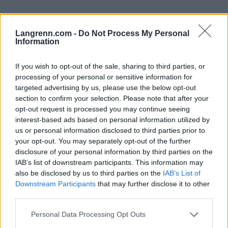
Se også:
Langrenn.com -
Do Not Process My Personal
Ny skandale i landslaget: Tuklet med
Information
lagkameratens våpen
If you wish to opt-out of the sale, sharing to third parties, or
processing of your personal or sensitive information for
Stafett menn, 4×7.5 km
targeted advertising by us, please use the below opt-out
section to confirm your selection. Please note that after your
1. Martin Uldal
opt-out request is processed you may continue seeing
2. Isak Leknes Frey
interest-based ads based on personal information utilized by
3. Sturla Holm Lægreid
us or personal information disclosed to third parties prior to
4. Vetle Sjåstad Christiansen
your opt-out. You may separately opt-out of the further
disclosure of your personal information by third parties on the
IAB’s list of downstream participants. This information may
De antatt sterkeste konkurrentene er Frankrike og
also be disclosed by us to third parties on the
IAB’s List of
Sverige.
Downstream Participants
that may further disclose it to other
third parties.
Frankrike stiller med Fabien Claude, Quentin
Please note that this website/app uses one or more Google
Personal Data Processing Opt Outs
Fillon Maillet, Emilien Jacquelin og Eric Perrot.
services and may gather and store information including but