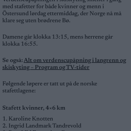
med stafetter for både kvinner og menn i
Östersund lørdag ettermiddag, der Norge nå må
klare seg uten brødrene Bø.
Damene går klokka 13:15, mens herrene går
klokka 16:55.
Se også:
Alt om verdenscupåpning i langrenn og
skiskyting – Program og TV-tider
Følgende løpere er tatt ut på de norske
stafettlagene:
Stafett kvinner, 4×6 km
1. Karoline Knotten
2. Ingrid Landmark Tandrevold