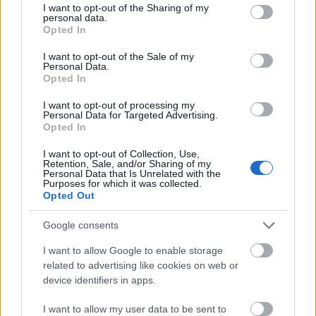
not limited to your visit or usage behaviour. You may click to
I want to opt-out of the Sharing of my
personal data.
grant or deny consent to Google and its third-party tags to
For Sverige stiller Viktor Brandt, Jesper Nelin,
Opted In
use your data for below specified purposes in below Google
Martin Ponsiluoma og Sebastian Samuelsson.
consent section.
I want to opt-out of the Sale of my
Personal Data.
Opted In
Se også:
Håner nordmennene før sesongåpningen: – Jeg
I want to opt-out of processing my
ser fram til en sesong uten norske seiere
Personal Data for Targeted Advertising.
Opted In
I want to opt-out of Collection, Use,
En av fire stafetter før OL
Retention, Sale, and/or Sharing of my
Personal Data that Is Unrelated with the
Purposes for which it was collected.
Stafettene i Östersund er en viktig sjanse for
Opted Out
landslagsledelsen til å teste ut ulike kombinasjoner
i lagoppsettet før OL i februar. Inkludert lørdagens
Google consents
er det totalt fire stafetter før OL.
I want to allow Google to enable storage
related to advertising like cookies on web or
Søndag er det mixed stafett og single mixed stafett
device identifiers in apps.
på programmet. Disse kjøres totalt to ganger hver
I want to allow my user data to be sent to
før OL. Neste gang er ikke før i slutten av januar i