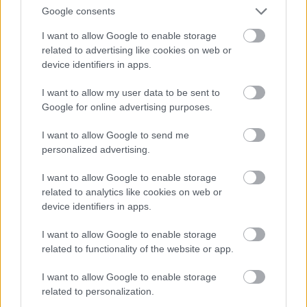
Google consents
I want to allow Google to enable storage
related to advertising like cookies on web or
device identifiers in apps.
Langrenn Allround
I want to allow my user data to be sent to
Erik Silfver og Simon Karlsson vant
Google for online advertising purposes.
SM-lagsprinten
I want to allow Google to send me
personalized advertising.
BY
INGEBORG SCHEVE
21.04.2022
I want to allow Google to enable storage
Erik Silfver forsvarte lagsprintgullet i det svenske mesterskapet,
related to analytics like cookies on web or
men hele elitefeltet var nær ved å bli slått av 16-åringen Alvar
device identifiers in apps.
Myhlback.
I want to allow Google to enable storage
related to functionality of the website or app.
I want to allow Google to enable storage
related to personalization.