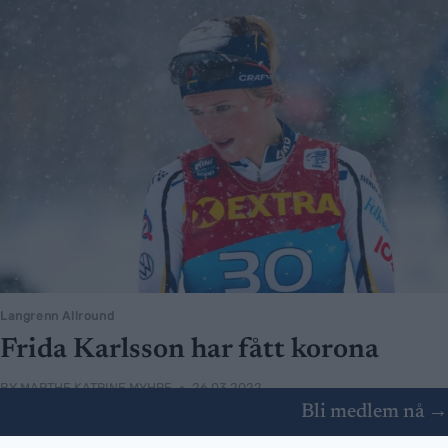
Langrenn Allround
Frida Karlsson har fått korona
BY
MARTHE KATRINE MYHRE
26.03.2022
Bli medlem nå →
Frida Karlsson startet sesongen strålende før jul, men har siden da