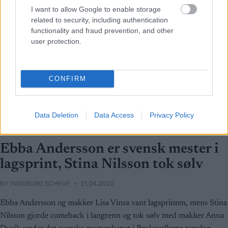
I want to allow Google to enable storage
related to security, including authentication
functionality and fraud prevention, and other
user protection.
CONFIRM
Data Deletion
Data Access
Privacy Policy
Langrenn Allround
Ebba Andersson er svensk mester i
lagsprint, Stina Nilsson tok sølv
BY
INGEBORG SCHEVE
21.04.2022
Ebba Andersson og makker Lisa Vinsa vant lagsprinten, mens Stina
Nilsson gjorde comeback i langrenn og tok sølv med makker Anna