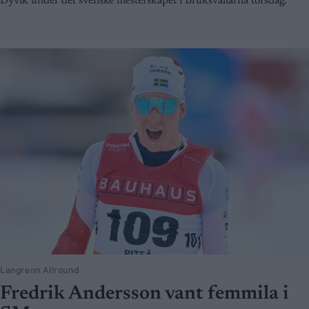
Dyvik under det svenske mesterskapet i Bruksvallarna torsdag.
Langrenn Allround
Fredrik Andersson vant femmila i