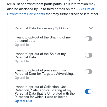
IAB’s list of downstream participants. This information may
Elvira Öberg og Martin Ponsiluoma
also be disclosed by us to third parties on the
IAB’s List of
tok tre SM-gull på tre dager
Downstream Participants
that may further disclose it to other
third parties.
BY
INGEBORG SCHEVE
21.08.2022
Please note that this website/app uses one or more Google
Personal Data Processing Opt Outs
Elvira Öberg og Martin Ponsiluoma dominerte det svenske
services and may gather and store information including but
not limited to your visit or usage behaviour. You may click to
I want to opt-out of the Sharing of my
mesterskapet i sommerskiskyting i helga: de vant rubbel og bit fra
personal data.
grant or deny consent to Google and its third-party tags to
første til siste dag i Östersund.
Opted In
use your data for below specified purposes in below Google
consent section.
I want to opt-out of the Sale of my
Personal Data.
Opted In
I want to opt-out of processing my
Personal Data for Targeted Advertising.
Opted In
I want to opt-out of Collection, Use,
Retention, Sale, and/or Sharing of my
Personal Data that Is Unrelated with the
Purposes for which it was collected.
Opted Out