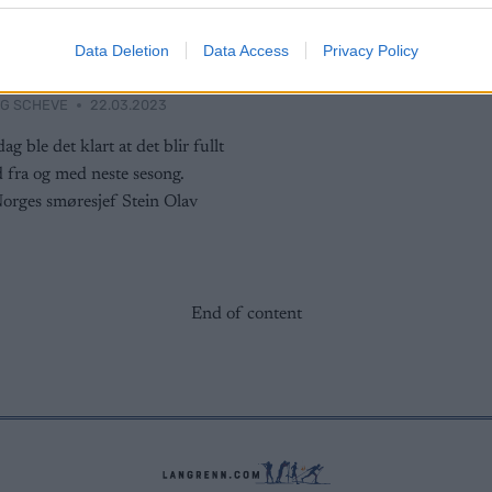
bare forholde
Data Deletion
Data Access
Privacy Policy
G SCHEVE
22.03.2023
dag ble det klart at det blir fullt
 fra og med neste sesong.
Norges smøresjef Stein Olav
End of content