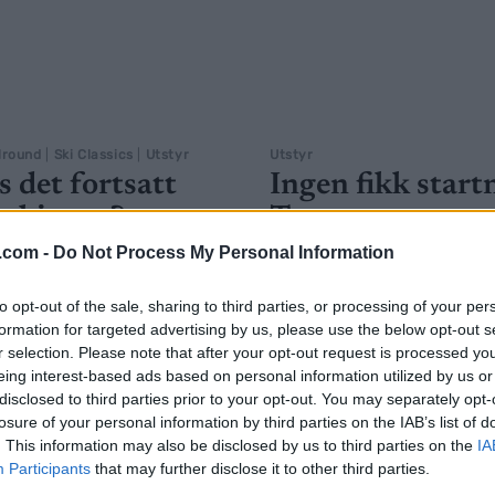
lround
|
Ski Classics
|
Utstyr
Utstyr
 det fortsatt
Ingen fikk start
i skirenn?
Tromsø
.com -
Do Not Process My Personal Information
G SCHEVE
22.02.2024
BY
INGEBORG SCHEVE
23.10.
es i at det testes lite for fluor i
Da Skiforbundet kjørte sine f
to opt-out of the sale, sharing to third parties, or processing of your per
formation for targeted advertising by us, please use the below opt-out s
 at noen «metter» skiene med
tester for sesongen, var det in
r selection. Please note that after your opt-out request is processed y
om konkurranser.
fikk startnekt. – Jeg tror alle 
eing interest-based ads based on personal information utilized by us or
om tok et dypdykk i
med støtteapparatet ble berolig
disclosed to third parties prior to your opt-out. You may separately opt-
losure of your personal information by third parties on the IAB’s list of
. This information may also be disclosed by us to third parties on the
IA
Participants
that may further disclose it to other third parties.