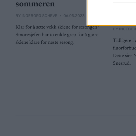
sommeren
må vi 
BY
INGEBORG SCHEVE
06.05.2023
oss til
Klar for å sette vekk skiene for sesongen?
BY
INGEBOR
Smøresjefen har to enkle grep for å gjøre
Tidligere i 
skiene klare for neste sesong.
fluorforbud
Dette sier 
Snesrud.