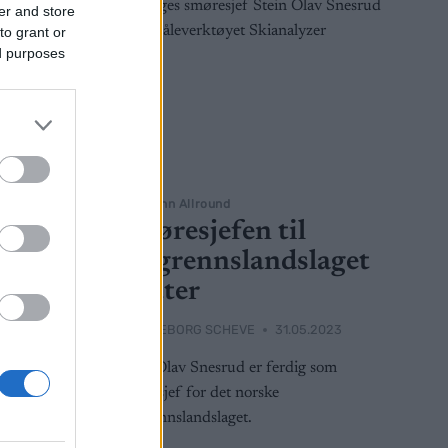
er and store
to grant or
ed purposes
Langrenn Allround
 Vi
Smøresjefen til
langrennslandslaget
slutter
2023
BY
INGEBORG SCHEVE
31.05.2023
aos når FIS
Stein Olav Snesrud er ferdig som
nde vinter.
smøresjef for det norske
r det går
langrennslandslaget.
ndig prat