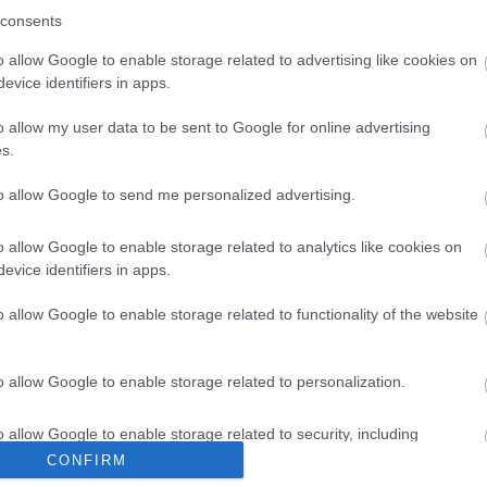
 skal håndheve fluorforbudet:
consents
med ham om status for det my
r rødt for fluor blir disket,
testapparatet, mulighetene for
o allow Google to enable storage related to advertising like cookies on
 kan ikke ankes.
prosedyrene rundt kontroll og
evice identifiers in apps.
sanksjonering.
o allow my user data to be sent to Google for online advertising
s.
to allow Google to send me personalized advertising.
o allow Google to enable storage related to analytics like cookies on
evice identifiers in apps.
o allow Google to enable storage related to functionality of the website
o allow Google to enable storage related to personalization.
lround
|
Ski Classics
|
Skiskyting
|
o allow Google to enable storage related to security, including
sjefen om
cation functionality and fraud prevention, and other user protection.
CONFIRM
orbudet: – Dette