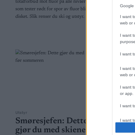
totalforbud mot fluor på alle nivåer og de
hvordan de
Google 
som tester rødt for spor av fluor blir
De som teste
I want t
disket. Slik renser du ski og utstyr.
avgjørelsen
web or d
I want t
purpose
I want 
I want t
web or d
I want t
or app.
I want t
Utstyr
Langrenn Al
Utstyr
Smøresjefen: Dette
I want t
Smøre
authenti
gjør du med skiene før
fluorf