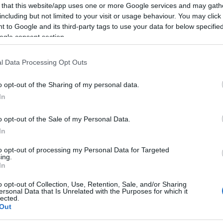
 that this website/app uses one or more Google services and may gath
including but not limited to your visit or usage behaviour. You may click 
 to Google and its third-party tags to use your data for below specifi
ogle consent section.
l Data Processing Opt Outs
o opt-out of the Sharing of my personal data.
In
lround
|
Ski Classics
|
Skiskyting
|
Langrenn Allround
|
Utstyr
Fluorforbudet: –
o opt-out of the Sale of my Personal Data.
 skiene rødt for
garanterer bare
In
 blir du disket og
grønne ski
ke anke: Slik
to opt-out of processing my Personal Data for Targeted
ing.
BY
INGEBORG SCHEVE
14.06.
FIS håndheve
In
forbudet
Svenskene spår juks og fullt k
o opt-out of Collection, Use, Retention, Sale, and/or Sharing
ersonal Data that Is Unrelated with the Purposes for which it
innfører fluorforbudet komme
lected.
G SCHEVE
01.08.2023
Out
Skiforbundets nye fluorsjef tro
t fram testprosedyren for
bra. Langrenn.com tok en gru