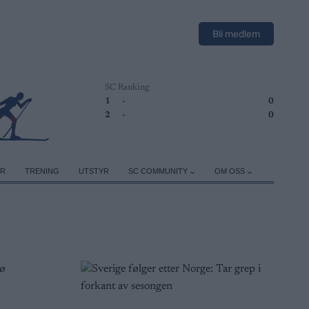
Bli medlem
SC Ranking
1
-
0
2
-
0
ER
TRENING
UTSTYR
SC COMMUNITY
OM OSS