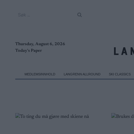
Skip
to
Søk
content
etter:
Thursday, August 6, 2026
Today's Paper
MEDLEMSINNHOLD
LANGRENN ALLROUND
SKI CLASSICS