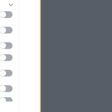
e omtalte
 juksing og