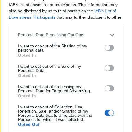
IAB’s list of downstream participants. This information may
also be disclosed by us to third parties on the
IAB’s List of
Downstream Participants
that may further disclose it to other
third parties.
Rulleski
Please note that this website/app uses one or more Google
Tour de France: Etappe 18
Personal Data Processing Opt Outs
services and may gather and store information including but
not limited to your visit or usage behaviour. You may click to
I want to opt-out of the Sharing of my
BY
INGEBORG SCHEVE
21.07.2022
personal data.
grant or deny consent to Google and its third-party tags to
Opted In
use your data for below specified purposes in below Google
I dag avgjøres Tour de France: Den 143.2 kilometer lange etappen
consent section.
fra Lourdes til Hautacam byr på tre beryktede fjell, to utenfor
I want to opt-out of the Sale of my
Personal Data.
kategori inkludert avslutningen. Dette venter på dagens intense
Opted In
etappe.
I want to opt-out of processing my
Personal Data for Targeted Advertising.
Opted In
I want to opt-out of Collection, Use,
Retention, Sale, and/or Sharing of my
Personal Data that Is Unrelated with the
Purposes for which it was collected.
Opted Out