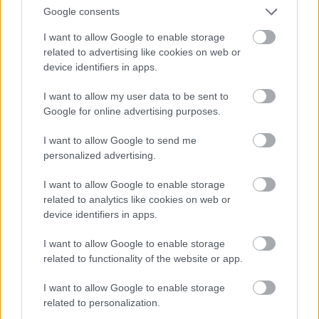
Google consents
I want to allow Google to enable storage
related to advertising like cookies on web or
device identifiers in apps.
I want to allow my user data to be sent to
Google for online advertising purposes.
I want to allow Google to send me
personalized advertising.
Rulleski
Tour de France: Etappe 17
I want to allow Google to enable storage
related to analytics like cookies on web or
BY
INGEBORG SCHEVE
20.07.2022
device identifiers in apps.
Etappen fra Saint-Gaudens til Peyragudes er bare 130 kilometer
I want to allow Google to enable storage
lang, men blir et blodslit. Se hva som venter på dagens intense
related to functionality of the website or app.
etappe i Tour de France.
I want to allow Google to enable storage
related to personalization.