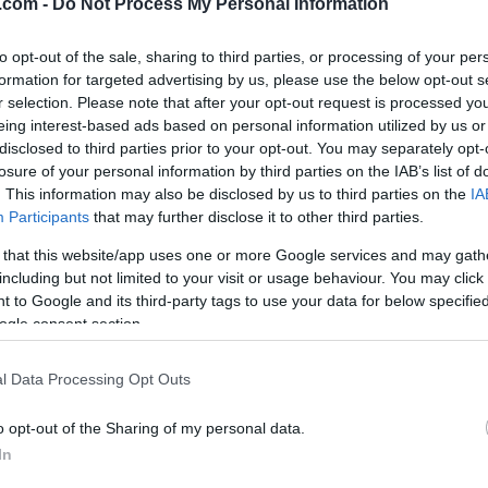
.com -
Do Not Process My Personal Information
to opt-out of the sale, sharing to third parties, or processing of your per
formation for targeted advertising by us, please use the below opt-out s
r selection. Please note that after your opt-out request is processed y
eing interest-based ads based on personal information utilized by us or
disclosed to third parties prior to your opt-out. You may separately opt-
lround
|
Ski Classics
Ski Classics
losure of your personal information by third parties on the IAB’s list of
e
Nok en suveren s
. This information may also be disclosed by us to third parties on the
IA
agseliten på 15
til Emilie Fleten
Participants
that may further disclose it to other third parties.
eter
 that this website/app uses one or more Google services and may gath
BY
HEDDA WESTBY
18.02.202
including but not limited to your visit or usage behaviour. You may click 
G SCHEVE
28.06.2024
Det ble dobbeltseier for
 to Google and its third-party tags to use your data for below specifi
ogle consent section.
sammenlagtlederen Emilie Fle
fra rekruttlandslaget knuste
gang var hun suveren, og tok 
k gullet på første dag av det
l Data Processing Opt Outs
god margin.
terskapet i rulleski.
o opt-out of the Sharing of my personal data.
In