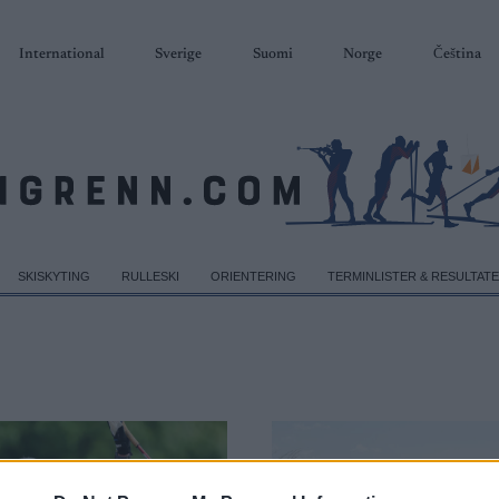
International
Sverige
Suomi
Norge
Čeština
SKISKYTING
RULLESKI
ORIENTERING
TERMINLISTER & RESULTAT