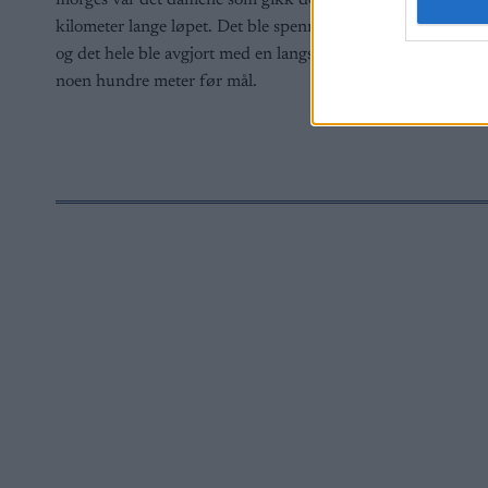
morges var det damene som gikk det 37
fantastisk 
I want t
web or d
kilometer lange løpet. Det ble spennende,
langløpstea
og det hele ble avgjort med en langspurt
sesong – de
I want t
noen hundre meter før mål.
or app.
I want t
I want t
authenti