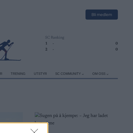
Bli medlem
SC Ranking
1
-
0
2
-
0
ER
TRENING
UTSTYR
SC COMMUNITY
OM OSS