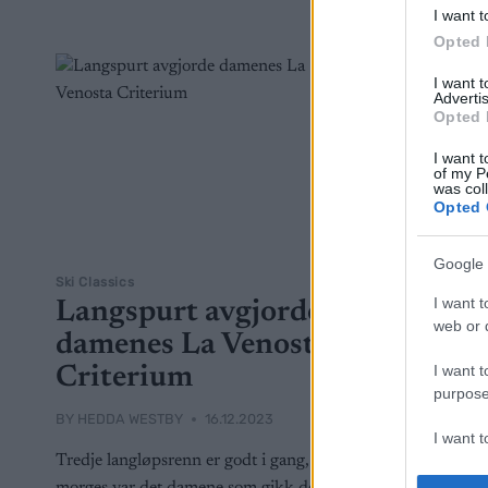
I want t
Opted 
I want 
Advertis
Opted 
I want t
of my P
was col
Opted 
Google 
Ski Classics
Ski Classics
I want t
Langspurt avgjorde
Dette
web or d
damenes La Venosta
Ramud
I want t
Criterium
seson
purpose
BY
HEDDA WESTBY
16.12.2023
BY
INE SKJ
I want 
Tredje langløpsrenn er godt i gang, og i
Silly Seas