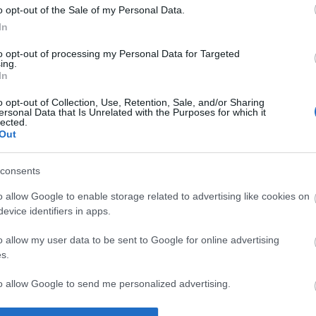
o opt-out of the Sale of my Personal Data.
In
to opt-out of processing my Personal Data for Targeted
ing.
In
o opt-out of Collection, Use, Retention, Sale, and/or Sharing
ersonal Data that Is Unrelated with the Purposes for which it
lected.
Out
consents
o allow Google to enable storage related to advertising like cookies on
 er Team
evice identifiers in apps.
den neste
o allow my user data to be sent to Google for online advertising
g
s.
ELLUM
30.04.2023
to allow Google to send me personalized advertising.
on: Team Ramudden har hatt en