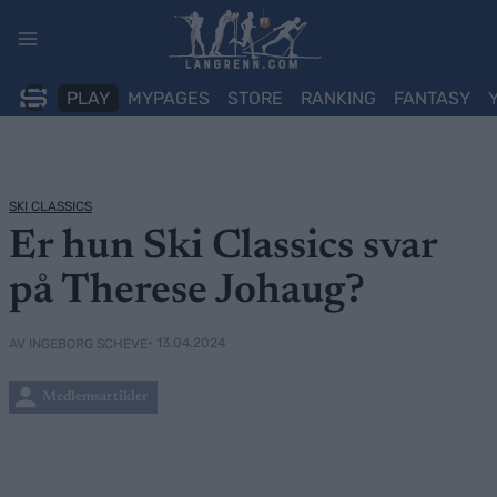
Skip
to
content
PLAY
MYPAGES
STORE
RANKING
FANTASY
SKI CLASSICS
Er hun Ski Classics svar
på Therese Johaug?
• 13.04.2024
AV INGEBORG SCHEVE
Medlemsartikler