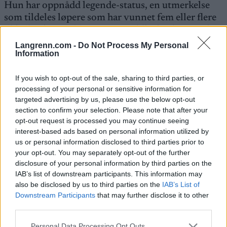
Hun har oppnådd legende-status, en utmerkelse
som tildeles løpere som har vunnet fem eller flere
Ski Classics Pro Tour renn, og blitt innlemmet i
Ski Classics Hall of Fame.
Langrenn.com -
Do Not Process My Personal
Information
Fleten tok også samtlige trøyer: Den gule
If you wish to opt-out of the sale, sharing to third parties, or
sammenlagttrøya, den grønne sprinttrøya og den
processing of your personal or sensitive information for
rutete klatretrøya. Bare to kvinner har gjort det
targeted advertising by us, please use the below opt-out
før. Den ene er hennes egen teamsjef Lina
section to confirm your selection. Please note that after your
Korsgren. Den andre er langløpsdronninga Britta
opt-out request is processed you may continue seeing
Johansson Norgren.
interest-based ads based on personal information utilized by
us or personal information disclosed to third parties prior to
your opt-out. You may separately opt-out of the further
– Du kan drømme om det, men jeg trodde aldri jeg
disclosure of your personal information by third parties on the
skulle ta dem alle, sier Fleten om bragden.
IAB’s list of downstream participants. This information may
also be disclosed by us to third parties on the
IAB’s List of
Downstream Participants
that may further disclose it to other
Hva er det som har skjedd denne sesongen?
third parties.
– Det begynte egentlig med Vasaloppsseieren i fjor.
Det gir en selvtillit å ta den første seieren. Da vet
Please note that this website/app uses one or more Google
Personal Data Processing Opt Outs