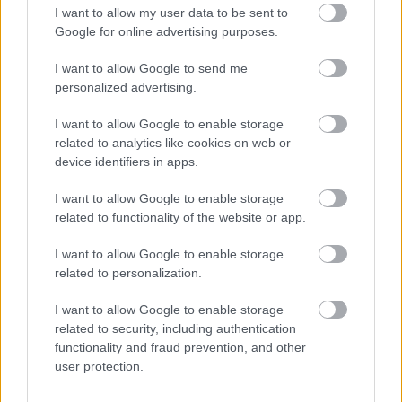
– Nå skal jeg ha ferie neste uke. Så skal jeg begynne
I want to allow my user data to be sent to
å planlegge neste sesong sammen med
Google for online advertising purposes.
(teamsjefene) Lina og Gustaf (Korsgren) etter det.
I want to allow Google to send me
Jeg gleder meg til det.
personalized advertising.
Fleten bekrefter også at hun fortsetter satsingen
I want to allow Google to enable storage
related to analytics like cookies on web or
neste sesong, og at det blir i samme team.
device identifiers in apps.
– Det har vært utrolig utviklende å jobbe så tett
I want to allow Google to enable storage
med dem som i vinter. Jeg gleder meg til å fortsette
related to functionality of the website or app.
i laget neste sesong.
I want to allow Google to enable storage
related to personalization.
Saken fortsetter under
I want to allow Google to enable storage
related to security, including authentication
functionality and fraud prevention, and other
user protection.