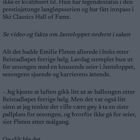
ikke er kvalifisert til. Hun har legendestatus i den
prestisjetunge langløpsserien og har fått innpass i
Ski Classics Hall of Fame.
Se video og fakta om Janteloppet nederst i saken
Alt det hadde Emilie Fleten allerede i boks etter
Reistadløpet forrige helg. Lørdag stemplet hun ut
for sesongen med en knusende seier i Janteloppet,
sesongens sjuende og karrierens åttende.
– Jeg kjente at luften gikk litt ut av ballongen etter
Reistadløpet forrige helg. Men det var også litt
sånn at jeg tenkte det ville være gøy å ta en siste
pallplass for sesongen, og hvorfor ikke gå for seier,
sier Fleten etter målgang.
Og slik ble det.