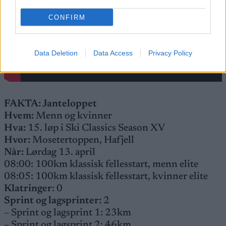
CONFIRM
Data Deletion
Data Access
Privacy Policy
FAKTA: Janteloppet
Hvem:
Menn og kvinner
Hva:
15. løp i Ski Classics Season XV
Hvor:
Mosetertoppen, Hafjell
Når:
Lørdag 13. april
08:00: 100km klassisk fellesstart, menn elite
08:05: 100km klassisk fellesstart, kvinner elite
Klatringer
: 0
Sprint og lagsprinter:
2
– Sprint og lagsprint 1: 23km
– Sprint og lagsprint 2: 46km