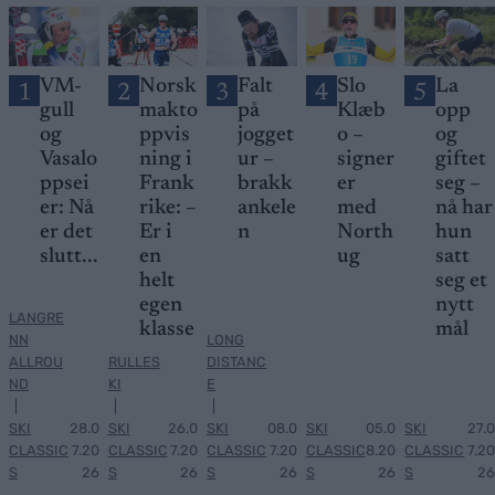
VM-
Norsk
Falt
Slo
La
1
2
3
4
5
gull
makto
på
Klæb
opp
og
ppvis
jogget
o –
og
Vasalo
ning i
ur –
signer
giftet
ppsei
Frank
brakk
er
seg –
er: Nå
rike: –
ankele
med
nå har
er det
Er i
n
North
hun
slutt...
en
ug
satt
helt
seg et
egen
nytt
LANGRE
klasse
mål
NN
LONG
ALLROU
RULLES
DISTANC
ND
KI
E
|
|
|
SKI
28.0
SKI
26.0
SKI
08.0
SKI
05.0
SKI
27.0
CLASSIC
7.20
CLASSIC
7.20
CLASSIC
7.20
CLASSIC
8.20
CLASSIC
7.20
S
26
S
26
S
26
S
26
S
26