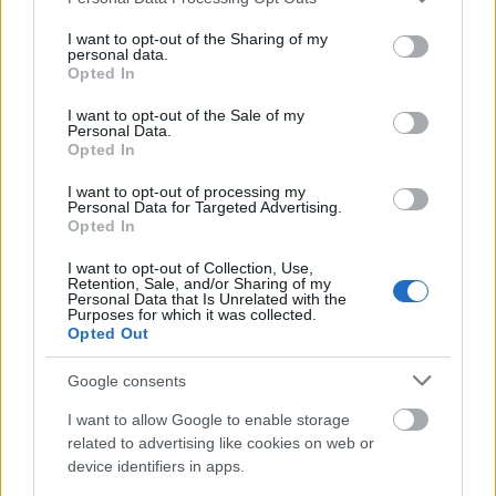
services and may gather and store information including but
man at man kan vinne, og at man kan gjøre det
not limited to your visit or usage behaviour. You may click to
I want to opt-out of the Sharing of my
igjen. Og det gir mot til å tørre å gå, sier Fleten.
personal data.
grant or deny consent to Google and its third-party tags to
Opted In
use your data for below specified purposes in below Google
Da hun åpnet sesongen med å vinne det første
consent section.
I want to opt-out of the Sale of my
Personal Data.
rennet i Bad Gastein, forsterket det den
Opted In
selvtilliten. I tillegg handler det rett og slett om
flere treningstimer i banken.
I want to opt-out of processing my
Personal Data for Targeted Advertising.
Opted In
– Jeg er blitt snart 32 år gammel. Jeg føler at jeg er
I want to opt-out of Collection, Use,
mye mer gjennomtrent, sier Fleten.
Retention, Sale, and/or Sharing of my
Personal Data that Is Unrelated with the
Purposes for which it was collected.
Opted Out
Se også:
Nå har hun legendestatus: Dette er nøkkelen til
Google consents
den vanvittige framgangen
I want to allow Google to enable storage
related to advertising like cookies on web or
Etter en slik sesong, hva tenker du om neste
device identifiers in apps.
sesong?