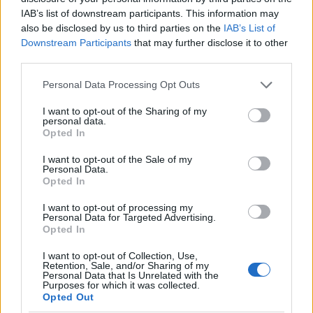
IAB’s list of downstream participants. This information may
Gabriel Strid konkurrer for IFK Mora i tradisjonelt
also be disclosed by us to third parties on the
IAB’s List of
langrenn. Nå har han også etablert sitt eget langløpslag i Ski
Downstream Participants
that may further disclose it to other
Classics. Foto: Emma Wallskog / BILDBYRÅN
third parties.
Please note that this website/app uses one or more Google
Personal Data Processing Opt Outs
Orsa Grönklitt er forøvrig også vertskap for to
services and may gather and store information including but
runder i vinterens Ski Classics: Helga 15. og 16.
not limited to your visit or usage behaviour. You may click to
I want to opt-out of the Sharing of my
personal data.
februar 2025 arrangeres langløpet Grönklitt
grant or deny consent to Google and its third-party tags to
Opted In
Criterium 61 og det 12 kilometer lange Grönklitt
use your data for below specified purposes in below Google
consent section.
ITT.
I want to opt-out of the Sale of my
Personal Data.
Opted In
Dette er terminlista for Ski Classics Pro Tour
I want to opt-out of processing my
Season XVI:
Personal Data for Targeted Advertising.
Event 1: 14. desember, Bad Gastein ITT
Opted In
Event 2: 15. desember, Bad Gastein Criterium
I want to opt-out of Collection, Use,
Event 3: 11. januar, 3 Zinnen Ski Marathon
Retention, Sale, and/or Sharing of my
Personal Data that Is Unrelated with the
Event 4: 12. januar, La Venosta ITT Kapron-
Purposes for which it was collected.
Melago
Opted Out