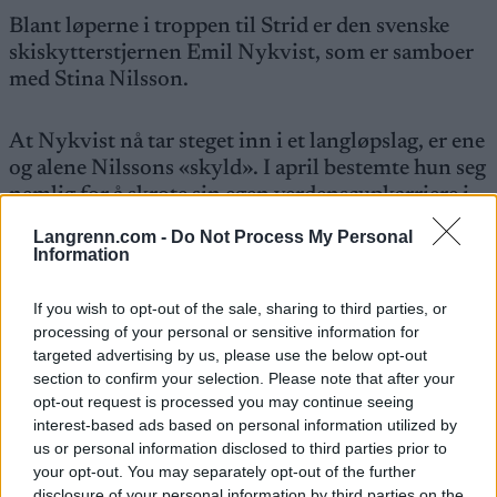
Blant løperne i troppen til Strid er den svenske
skiskytterstjernen Emil Nykvist, som er samboer
med Stina Nilsson.
At Nykvist nå tar steget inn i et langløpslag, er ene
og alene Nilssons «skyld». I april bestemte hun seg
nemlig for å skrote sin egen verdenscupkarriere i
skiskyting til fordel for Ski Classics med
Langrenn.com -
Do Not Process My Personal
langløpslaget til brødrene Aukland.
Information
If you wish to opt-out of the sale, sharing to third parties, or
Les mer:
– Har ikke sagt noe til
processing of your personal or sensitive information for
landslagstreneren
targeted advertising by us, please use the below opt-out
section to confirm your selection. Please note that after your
Saken fortsetter under
opt-out request is processed you may continue seeing
interest-based ads based on personal information utilized by
us or personal information disclosed to third parties prior to
your opt-out. You may separately opt-out of the further
disclosure of your personal information by third parties on the