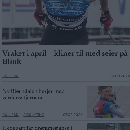
Foto: Nordnes/NordicFocus
Vraket i april – kliner til med seier på
Blink
RULLESKI
07.08.2026
Ny Bjørndalen herjer med
verdensstjernene
RULLESKI
|
SKISKYTING
07.08.2026
Hedegart får drømmesjanse i