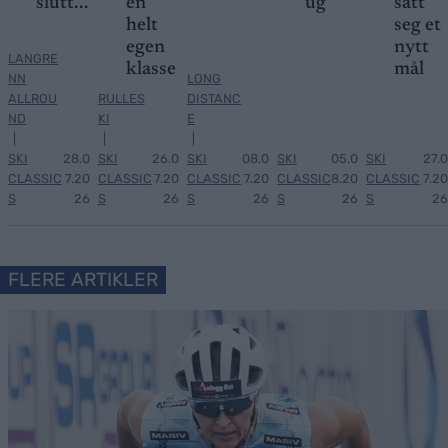
slutt...
en
ug
satt
helt
seg et
egen
nytt
LANGRE
klasse
mål
NN
LONG
ALLROU
RULLES
DISTANC
ND
KI
E
|
|
|
SKI
28.0
SKI
26.0
SKI
08.0
SKI
05.0
SKI
27.0
CLASSIC
7.20
CLASSIC
7.20
CLASSIC
7.20
CLASSIC
8.20
CLASSIC
7.20
S
26
S
26
S
26
S
26
S
26
FLERE ARTIKLER