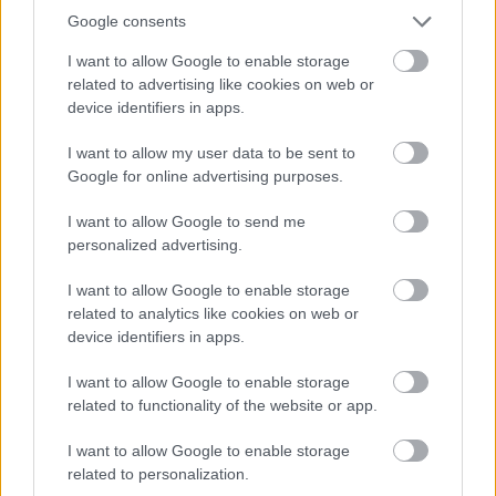
Event 5: 18. januar, Engadin La Diagonela
Google consents
Event 6: 26. januar, Marcialonga (Grand Classic)
Event 7: 9. februar, Jizerská50 (Grand Classic)
I want to allow Google to enable storage
Event 8: 15. februar, Grönklitt Criterium 61
related to advertising like cookies on web or
Event 9: 16. februar, Grönklitt ITT
device identifiers in apps.
Event 10: 2. mars, Vasaloppet (Grand Classic)
I want to allow my user data to be sent to
Event 11: 15. mars, Birkebeinerrennet (Grand
Google for online advertising purposes.
Classic)
Event 12: 22. mars, Marcialonga Bodø
I want to allow Google to send me
Event 13: 29. mars, Reistadløpet
personalized advertising.
Event 14: 30. mars, Grand Finale Summit 2 Senja
I want to allow Google to enable storage
related to analytics like cookies on web or
Se også:
Rekordmange kvinnelige Pro Team-
device identifiers in apps.
løpere i sesong XVI
I want to allow Google to enable storage
related to functionality of the website or app.
I want to allow Google to enable storage
related to personalization.