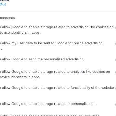
Out
 ni helger i seks land. Dette er terminlista for sesong
consents
o allow Google to enable storage related to advertising like cookies on
evice identifiers in apps.
 Team Tempo – Sportgastein, Østerrike, 7 km
erium – Sportgastein, Østerrike, 36 km
o allow my user data to be sent to Google for online advertising
la – Pontresina-Zuoz, Sveits, 55 km
s.
a-Cavalese, Italia, 70 km
to allow Google to send me personalized advertising.
Bedřichov, Tsjekkia, 1,5 km
hov, Tsjekkia, 50 km
o allow Google to enable storage related to analytics like cookies on
ra, Sverige, 90 km
evice identifiers in apps.
TT kvinner – Grönklitt, Sverige, 50km
TT herrer – Grönklitt, Sweden, 50km
o allow Google to enable storage related to functionality of the website
 – Rena-Lillehammer, Norge, 54km
– Bodø, Norge, 50 km
o allow Google to enable storage related to personalization.
termoen-Bardufoss, Norge, 46km
it 2 Senja – Bardufoss-Finnsnes, Norge, 60 km
o allow Google to enable storage related to security, including