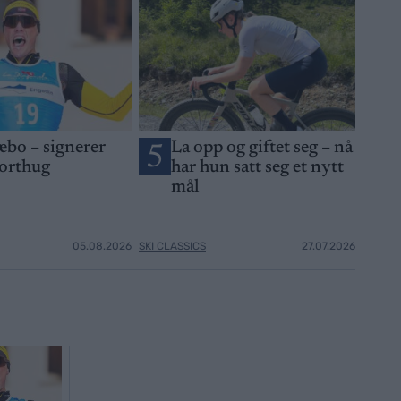
æbo – signerer
La opp og giftet seg – nå
5
orthug
har hun satt seg et nytt
mål
05.08.2026
SKI CLASSICS
27.07.2026