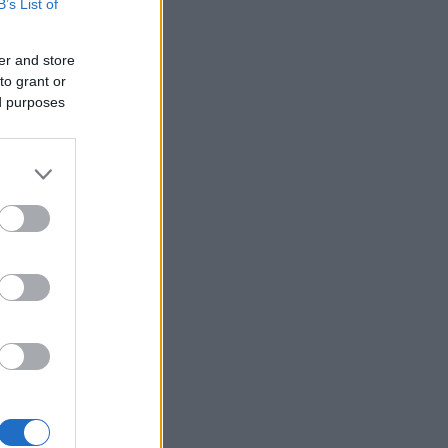
B’s List of
ørste
er and store
to grant or
ed purposes
Team Aker
enneskelig