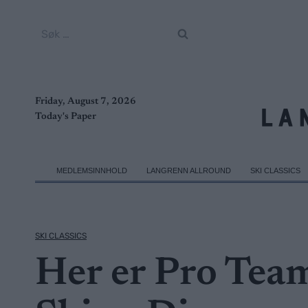
Skip
to
Søk
content
etter:
Friday, August 7, 2026
Today's Paper
MEDLEMSINNHOLD
LANGRENN ALLROUND
SKI CLASSICS
SKI CLASSICS
Her er Pro Team