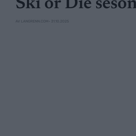
Ski or Die seson
• 31.10.2025
AV LANGRENN.COM