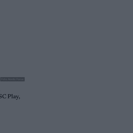
Foto: Nordic Focus
å
SC Play,