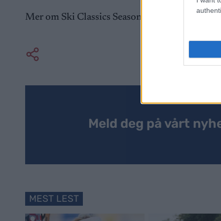
authenti
Mer om Ski Classics Season XVII finner du
H
Meld deg på vårt nyh
MEST LEST