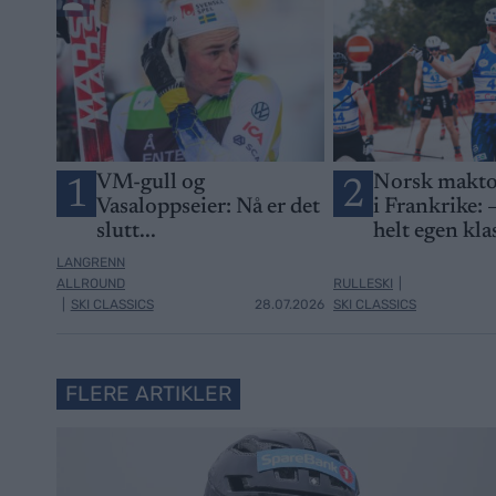
VM-gull og
Norsk makto
1
2
Vasaloppseier: Nå er det
i Frankrike: –
slutt...
helt egen kla
LANGRENN
ALLROUND
RULLESKI
|
|
SKI CLASSICS
28.07.2026
SKI CLASSICS
FLERE ARTIKLER