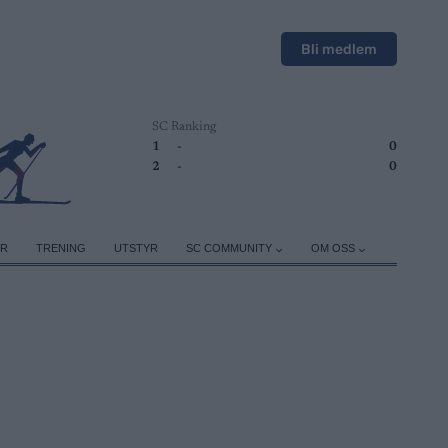
Bli medlem
SC Ranking
1
-
0
2
-
0
ER
TRENING
UTSTYR
SC COMMUNITY
OM OSS