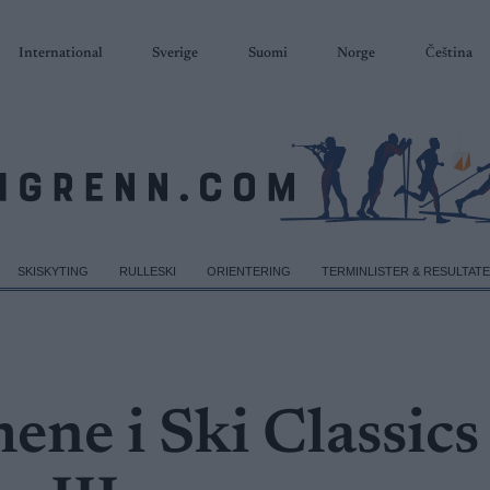
International
Sverige
Suomi
Norge
Čeština
SKISKYTING
RULLESKI
ORIENTERING
TERMINLISTER & RESULTAT
ene i Ski Classics