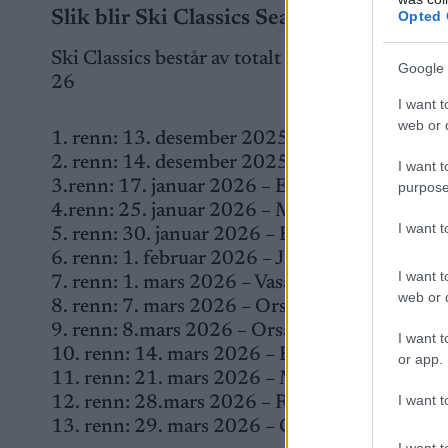
Opted 
Slik blir Ski Classics Season XVII
Ski Classics består av totalt 13 renn fordelt på
Google 
26
I want t
web or d
1. renn: 13. desember 2025 – Bad Gastein Pro
2. renn: 14. desember 2025 – Bad Gastein Crit
I want t
3.renn: 17. januar 2026 – Engadin La Diagone
purpose
4.renn: 25. januar 2026 – Marcialonga – Moen
I want 
5. renn: 30. januar 2026 – Bedřichov Sprint – 
6. renn: 1. februar 2026 – Jizerská50 – Bedřic
I want t
7. renn: 1. mars 2026 – Vasaloppet – Sälen-Mo
web or d
8. renn: 7. mars 2026 – Orsa Grönklitt 50k I
9. renn: 8.mars 2026 – Orsa Grönklitt 50k I
I want t
10. renn: 14. mars 2026 – Birkebeinerrennet
or app.
11. renn: 21. mars 2026 – Marcialonga Bodø 
I want t
12. renn: 28.mars 2026 – Reistadløpet – Se
13. renn: 29. mars 2026 – Grand Finale Summ
I want t