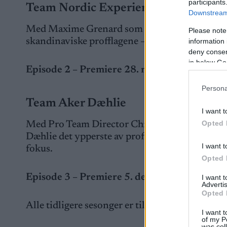
participants
Team Nordic Experience
Downstream 
Med Maxime Grenard som lagleder viser Team No
Please note
skandinaviske profflagene – med lidenskap og k
information 
deny consent
in below Go
Episode 2 – Premiere 28. november. Eksklusi
Persona
Team Aker Dæhlie
I want t
Opted 
Med Pro Team Director Chris Jespersen i spis
Dæhlie det ypperste av profesjonalitet – der p
I want t
fokus.
Opted 
Episode 3 – Premiere 5. desember. Eksklusiv
I want 
Advertis
Opted 
Alle tidligere sesonger er tilgjengelige på You
I want t
of my P
was col