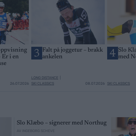
ppvisning
Falt på joggetur – brakk
Slo Kl
3
4
 Er i en
ankelen
med N
sse
LONG DISTANCE
|
26.07.2026
SKI CLASSICS
08.07.2026
SKI CLASSICS
Slo Klæbo – signerer med Northug
AV INGEBORG SCHEVE