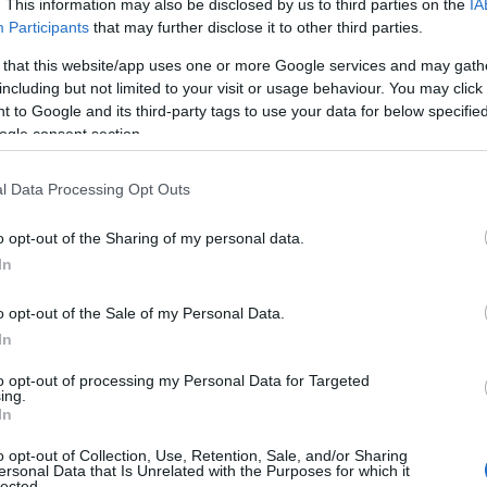
. This information may also be disclosed by us to third parties on the
IA
Participants
that may further disclose it to other third parties.
rdic Experience at det går an å utfordre selv de st
 that this website/app uses one or more Google services and may gath
reativitet.
including but not limited to your visit or usage behaviour. You may click 
 to Google and its third-party tags to use your data for below specifi
ogle consent section.
vt på SC Play.
l Data Processing Opt Outs
o opt-out of the Sharing of my personal data.
In
sen og en imponerende rekke stjerner representerer 
restasjoner i verdensklasse møter sterke verdier og m
o opt-out of the Sale of my Personal Data.
In
t på SC Play.
to opt-out of processing my Personal Data for Targeted
ing.
In
Tube –
du kan se dem her.
o opt-out of Collection, Use, Retention, Sale, and/or Sharing
ersonal Data that Is Unrelated with the Purposes for which it
lected.