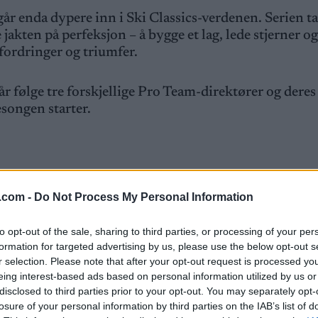
går enda dypere inn i Ski Classics-verdenen. Serien t
akten på perfeksjon – å bygge et lag, lede stjerner og
fordringer og triumfer.
år følge tre forskjellige Pro Team-direktører og deres
songen starter.
.com -
Do Not Process My Personal Information
regjerende Ski Classics-vinnerne Anikken Gjerde Al
to opt-out of the sale, sharing to third parties, or processing of your per
a lagånd og jevn innsats på høyeste nivå virkelig kan u
formation for targeted advertising by us, please use the below opt-out s
r selection. Please note that after your opt-out request is processed y
eing interest-based ads based on personal information utilized by us or
vt på SC Play.
disclosed to third parties prior to your opt-out. You may separately opt-
losure of your personal information by third parties on the IAB’s list of