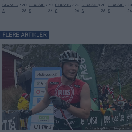
CLASSIC
7.20
CLASSIC
7.20
CLASSIC
7.20
CLASSIC
8.20
CLASSIC
7.20
S
26
S
26
S
26
S
26
S
26
FLERE ARTIKLER
Foto: Ingeborg Scheve/ Langrenn.com