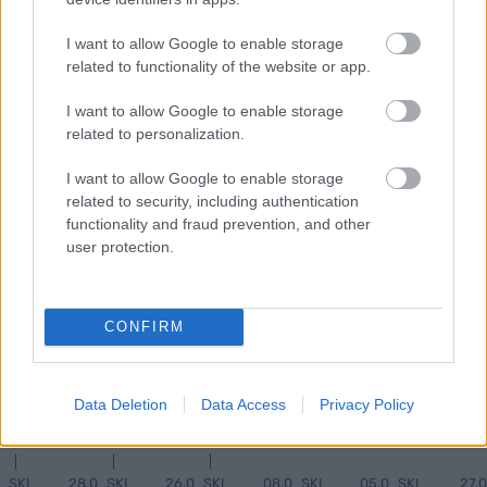
MEST LEST
I want to allow Google to enable storage
related to functionality of the website or app.
I want to allow Google to enable storage
related to personalization.
VM-
Norsk
Falt
Slo
La
1
2
3
4
5
gull
makto
på
Klæb
opp
I want to allow Google to enable storage
og
ppvis
jogget
o –
og
related to security, including authentication
Vasalo
ning i
ur –
signer
giftet
functionality and fraud prevention, and other
ppsei
Frank
brakk
er
seg –
user protection.
er: Nå
rike: –
ankele
med
nå har
er det
Er i
n
North
hun
slutt...
en
ug
satt
CONFIRM
helt
seg et
egen
nytt
LANGRE
klasse
mål
NN
LONG
Data Deletion
Data Access
Privacy Policy
ALLROU
RULLES
DISTANC
ND
KI
E
|
|
|
SKI
28.0
SKI
26.0
SKI
08.0
SKI
05.0
SKI
27.0