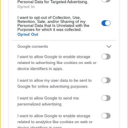
1. Hedda Østberg Amundsen, Asker
Personal Data for Targeted Advertising.
Opted In
SK/rekruttlandslaget, 1:57:28
2. Mabel Ovedie Herskedal Amundsen, Byåsen IL,
I want to opt-out of Collection, Use,
Retention, Sale, and/or Sharing of my
+0:06
Personal Data that Is Unrelated with the
3. Johanna Hagström, Sverige, +3:40
Purposes for which it was collected.
Opted Out
Fullstendige resultater
Google consents
I want to allow Google to enable storage
related to advertising like cookies on web or
device identifiers in apps.
I want to allow my user data to be sent to
Meld deg på vårt nyhetsbrev
Google for online advertising purposes.
I want to allow Google to send me
Meld deg på
personalized advertising.
I want to allow Google to enable storage
related to analytics like cookies on web or
device identifiers in apps.