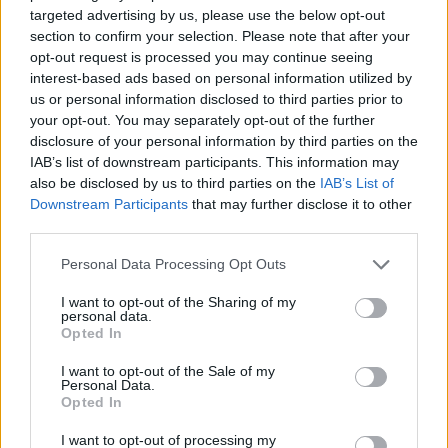
targeted advertising by us, please use the below opt-out
Fullstendige resultater
section to confirm your selection. Please note that after your
opt-out request is processed you may continue seeing
Drama i dameklassen
interest-based ads based on personal information utilized by
us or personal information disclosed to third parties prior to
Også i dameklassen var det en hard kamp om
your opt-out. You may separately opt-out of the further
seieren. Den sto mellom rekruttlandslagets Hedda
disclosure of your personal information by third parties on the
Østberg Amundsen fra Asker SK og Klæbos
IAB’s list of downstream participants. This information may
klubbkollega i Byåsen IL Mabel Ovedie Herskedal
also be disclosed by us to third parties on the
IAB’s List of
Amundsen. Inn på oppløpet var det Asker-løperen
Downstream Participants
that may further disclose it to other
som var sterkest, og i mål skilte det seks sekunder i
third parties.
favør Østberg Amundsen.
Please note that this website/app uses one or more Google
Personal Data Processing Opt Outs
services and may gather and store information including but
Svenske Johanna Hagström, som vant
not limited to your visit or usage behaviour. You may click to
I want to opt-out of the Sharing of my
personal data.
grant or deny consent to Google and its third-party tags to
Kobberløpet i 2022, sikret seg den siste
Opted In
use your data for below specified purposes in below Google
pallplassen. Hun var imidlertid over tre og et halvt
consent section.
I want to opt-out of the Sale of my
minutt bak.
Personal Data.
Opted In
Topp 3 kvinner
,
43km klassisk
I want to opt-out of processing my