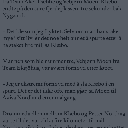
fra Team Aker Dæhlie og Vebjørn Moen. Klæbo
endte på den sure fjerdeplassen, tre sekunder bak
Nygaard.
– Det ble som jeg fryktet. Selv om man har staket
mye i sitt liv, er det noe helt annet å spurte etter å
ha staket fire mil, sa Klæbo.
Mannen som ble nummer tre, Vebjørn Moen fra
Team Eksjöhus, var svært fornøyd etter løpet.
– Jeg er ekstremt fornøyd med å slå Klæbo i en
spurt. Det er det ikke ofte man gjør, sa Moen til
Avisa Nordland etter målgang.
Drømmeduellen mellom Klæbo og Petter Northug
varte til det var cirka fire kilometer til mål.
Northug gikk inn til sjuendeplass, nesten minuttet