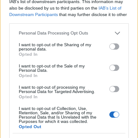
IAB’s list of downstream participants. This information may
Og Northug mener alvor; etter rennene i høyden
also be disclosed by us to third parties on the
IAB’s List of
med Bad Gastein denne helgen, og La Venosta
Downstream Participants
that may further disclose it to other
neste helg skal han bli i høyden over jul og trene.
third parties.
Please note that this website/app uses one or more Google
Personal Data Processing Opt Outs
-Jeg er mest spent på hvordan formen vil være i
services and may gather and store information including but
slutten av januar. Jeg trenger konkurranser for å
not limited to your visit or usage behaviour. You may click to
I want to opt-out of the Sharing of my
personal data.
komme meg i form, så jeg tror jeg vil få et godt løft
grant or deny consent to Google and its third-party tags to
Opted In
use your data for below specified purposes in below Google
nå.
consent section.
I want to opt-out of the Sale of my
Personal Data.
-Nå håper jeg å kunne bygge opp den formen. Det
Opted In
er jo det jeg er mest spent på. Vil min 37-år gamle
I want to opt-out of processing my
kropp respondere. Uansett har jeg lagt en bra plan.
Personal Data for Targeted Advertising.
Opted In
Ski Classics starter denne helgen i Bad Gastein. På
I want to opt-out of Collection, Use,
Retention, Sale, and/or Sharing of my
programmet står Pro Team Tempo på lørdag, og
Personal Data that Is Unrelated with the
Purposes for which it was collected.
Individuell prolog på søndag.
Opted Out