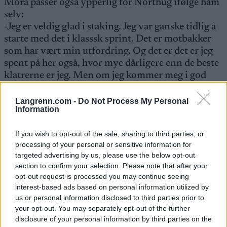
Mora passer også ypperlig for Northug ifølge ham
selv:
-Jeg er veldig glad i staking. Jeg var ganske tidlig å
starte med det i klasssk sprint. Det er motbakker
som har vært min utfordring. Og det er det er jeg
spent på her også, hvor mye dårligere enn de beste
klatrerne er jeg. Men om jeg kommer meg i god
form, og i riktig bane, så tror jeg også jeg har
mulighet til å følge i tungt terreng.
Langrenn.com -
Do Not Process My Personal
Information
-Hvordan er spurten din nå?
If you wish to opt-out of the sale, sharing to third parties, or
-Den er nok ikke hva den en gang var, men det er jo
processing of your personal or sensitive information for
noe som skjer i hodet mitt om jeg er i et felt,
targeted advertising by us, please use the below opt-out
forteller han med et lurt smil.
section to confirm your selection. Please note that after your
opt-out request is processed you may continue seeing
interest-based ads based on personal information utilized by
Les også:
Petter Northug: Har ikke trent så mye
us or personal information disclosed to third parties prior to
siden 2017
your opt-out. You may separately opt-out of the further
disclosure of your personal information by third parties on the