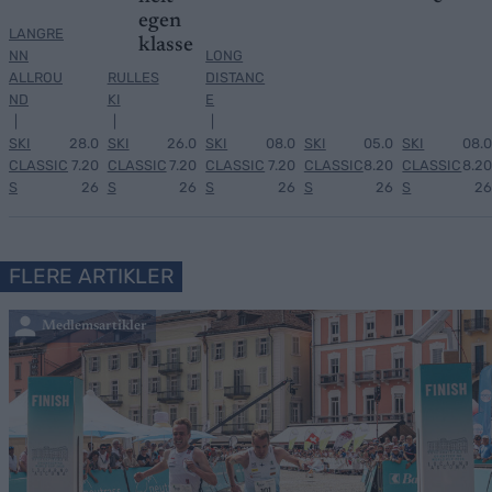
egen
LANGRE
klasse
NN
LONG
ALLROU
RULLES
DISTANC
ND
KI
E
|
|
|
SKI
28.0
SKI
26.0
SKI
08.0
SKI
05.0
SKI
08.0
CLASSIC
7.20
CLASSIC
7.20
CLASSIC
7.20
CLASSIC
8.20
CLASSIC
8.20
S
26
S
26
S
26
S
26
S
26
FLERE ARTIKLER
Medlemsartikler