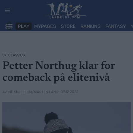
Skip
to
content
PLAY
MYPAGES
STORE
RANKING
FANTASY
SKI CLASSICS
Petter Northug klar for
comeback på elitenivå
• 09.12.2022
AV INE SKJELLUM/MÅRTEN LÅNG