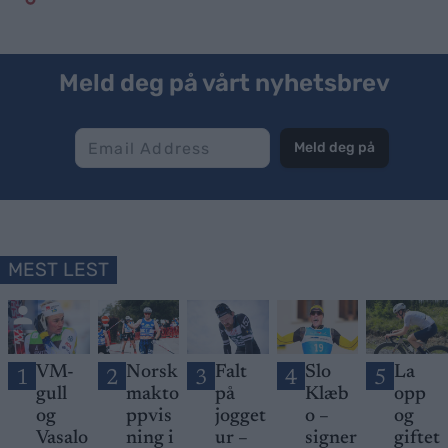
Meld deg på vårt nyhetsbrev
Meld deg på
MEST LEST
VM-
Norsk
Falt
Slo
La
1
2
3
4
5
gull
makto
på
Klæb
opp
og
ppvis
jogget
o –
og
Vasalo
ning i
ur –
signer
giftet