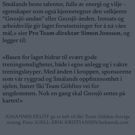
Smålands beste talenter, fulle av energi og vilje –
egenskaper som også kjennetegner den velkjente
“Gnosjö-andan” eller Gnosjö-ånden. Innsats og
arbeidsvilje gir laget forutsetninger for å nå våre
mål,» sier
Pro Team-direktør Simon Jonsson
, og
legger til:
«Basen for laget bidrar til svært gode
treningsmuligheter, både i egne anlegg og i vakre
treningsløyper. Med ånden i kroppen, sponsorene
som vår ryggrad og Smålands oppfinnsomhet i
sjelen, baner Ski Team Göhlins vei for
ungdommen. Nok en gang skal Gnosjö settes på
kartet!»
JOHANNES EKLÖF ga et løft til Ski Team Göhlins forrige
sesong. Foto: KJELL-ERIK KRISTIANSEN/kekstock.com