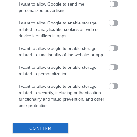
I want to allow Google to send me
Ski Classics Pro Tour Sesong XVII (2025/2026)
personalized advertising.
13. desember 2025
–
Bad Gastein Pro Team
I want to allow Google to enable storage
related to analytics like cookies on web or
Tempo
– Sportgastein, Østerrike, 7 km
device identifiers in apps.
14. desember 2025
–
Bad Gastein Criterium
– Sportgastein, Østerrike, 36 km
I want to allow Google to enable storage
17. januar 2026
–
Engadin La Diagonela
–
related to functionality of the website or app.
Pontresina-Zuoz, Sveits, 55 km
25. januar 2026
–
Marcialonga
– Moena-
I want to allow Google to enable storage
related to personalization.
Cavalese, Italia, 70 km
30. januar 2026
–
Bedřichov Sprint
–
I want to allow Google to enable storage
Bedřichov, Tsjekkia, 1,5 km
related to security, including authentication
1. februar 2026
–
Jizerská50
– Bedřichov,
functionality and fraud prevention, and other
Tsjekkia, 50 km
user protection.
1. mars 2026
–
Vasaloppet
– Sälen-Mora,
Sverige, 90 km
7. mars 2026
–
Orsa Grönklitt 50k ITT
CONFIRM
kvinner
– Grönklitt, Sverige, 50 km