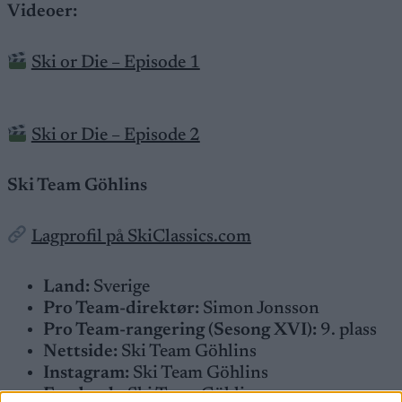
Videoer:
Ski or Die – Episode 1
Ski or Die – Episode 2
Ski Team Göhlins
Lagprofil på SkiClassics.com
Land:
Sverige
Pro Team-direktør:
Simon Jonsson
Pro Team-rangering (Sesong XVI):
9. plass
Nettside:
Ski Team Göhlins
Instagram:
Ski Team Göhlins
Facebook:
Ski Team Göhlins