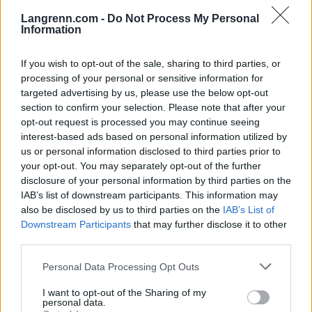
Langrenn.com -
Do Not Process My Personal
Information
MOA HANSSON har vist storform på rulleski i sommer og
høst. Foto: ROLF ZETTERBERG/kekstock.com
If you wish to opt-out of the sale, sharing to third parties, or
processing of your personal or sensitive information for
Pro Team-utøvere
targeted advertising by us, please use the below opt-out
section to confirm your selection. Please note that after your
opt-out request is processed you may continue seeing
SC-
Fødsel
interest-based ads based on personal information utilized by
Utøver
Land
Kjønn
rangeri
us or personal information disclosed to third parties prior to
sdato
ng
your opt-out. You may separately opt-out of the further
disclosure of your personal information by third parties on the
Johan
IAB’s list of downstream participants. This information may
30.04.
also be disclosed by us to third parties on the
IAB’s List of
nes
SWE
M
#30
1995
Downstream Participants
that may further disclose it to other
Eklöf
third parties.
Elias
Please note that this website/app uses one or more Google
Personal Data Processing Opt Outs
24.10.
Ander
SWE
M
#40
services and may gather and store information including but
1999
sson
not limited to your visit or usage behaviour. You may click to
I want to opt-out of the Sharing of my
personal data.
grant or deny consent to Google and its third-party tags to