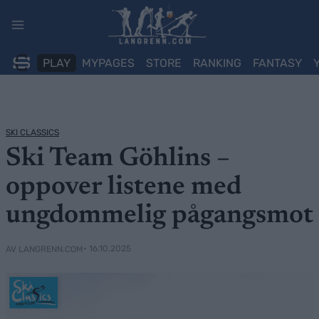
Skip
to
content
PLAY
MYPAGES
STORE
RANKING
FANTASY
SKI CLASSICS
Ski Team Göhlins –
oppover listene med
ungdommelig pågangsmot
• 16.10.2025
AV LANGRENN.COM