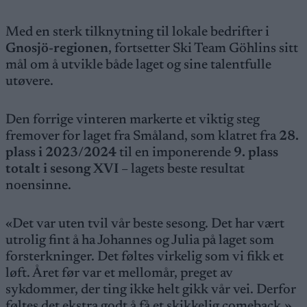
Med en sterk tilknytning til lokale bedrifter i
Gnosjö-regionen
, fortsetter Ski Team Göhlins sitt
mål om å utvikle både laget og sine talentfulle
utøvere.
Den forrige vinteren markerte et viktig steg
fremover for laget fra Småland, som klatret fra
28.
plass i 2023/2024
til en imponerende
9. plass
totalt i sesong XVI
– lagets beste resultat
noensinne.
«Det var uten tvil vår beste sesong. Det har vært
utrolig fint å ha Johannes og Julia på laget som
forsterkninger. Det føltes virkelig som vi fikk et
løft. Året før var et mellomår, preget av
sykdommer, der ting ikke helt gikk vår vei. Derfor
føltes det ekstra godt å få et skikkelig comeback,»