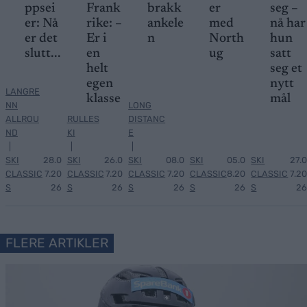
ppsei
Frank
brakk
er
seg –
er: Nå
rike: –
ankele
med
nå har
er det
Er i
n
North
hun
slutt...
en
ug
satt
helt
seg et
egen
nytt
LANGRE
klasse
mål
NN
LONG
ALLROU
RULLES
DISTANC
ND
KI
E
|
|
|
SKI
28.0
SKI
26.0
SKI
08.0
SKI
05.0
SKI
27.0
CLASSIC
7.20
CLASSIC
7.20
CLASSIC
7.20
CLASSIC
8.20
CLASSIC
7.20
S
26
S
26
S
26
S
26
S
26
FLERE ARTIKLER