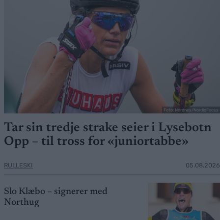
Foto: Nordnes/NordicFocus
Tar sin tredje strake seier i Lysebotn
Opp – til tross for «juniortabbe»
RULLESKI
05.08.2026
Slo Klæbo – signerer med
Northug