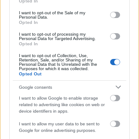
Opted In
use your data for below specified purposes in below Google
Julia
06.04.
consent section.
Angels
SWE
K
#101
I want to opt-out of the Sale of my
1996
Personal Data.
iöö
Opted In
Hilda
06.10.
I want to opt-out of processing my
SWE
K
#120
Personal Data for Targeted Advertising.
Löf
2000*
Opted In
Joel
02.04.
I want to opt-out of Collection, Use,
Retention, Sale, and/or Sharing of my
Björnli
SWE
M
2003*
#244
Personal Data that Is Unrelated with the
Purposes for which it was collected.
nger
*
Opted Out
Moa
Google consents
24.05.
Hanss
SWE
K
#277
2001*
I want to allow Google to enable storage
on
related to advertising like cookies on web or
device identifiers in apps.
*Ungdom
I want to allow my user data to be sent to
**Cub
Google for online advertising purposes.