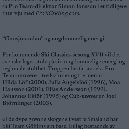
sa
Pro Team-direktør Simon Jonsson
i et tidligere
intervju med
ProXCskiing.com
.
“Gnosjö-andan” og ungdommelig energi
For kommende
Ski Classics-sesong XVII
vil det
svenske laget stole på sin ungdommelige energi og
regionale stolthet. Troppen består av seks Pro
Team-utøvere – tre kvinner og tre menn:
Hilda Löf (2000), Julia Angelsiöö (1996), Moa
Hansson (2001), Elias Andersson (1999),
Johannes Eklöf (1995)
og
Cub-utøveren Joel
Björnlinger (2003).
«I de dype grønne skogene i vestre Småland har
Ski Team Göhlins sin base. Et lag bestående av