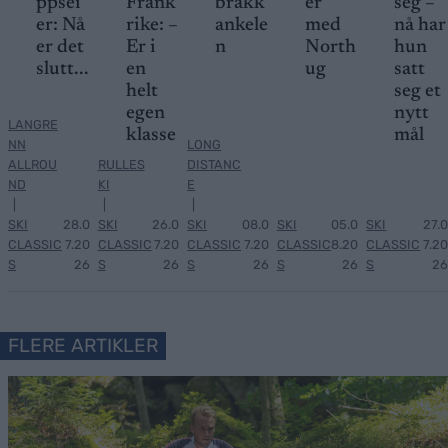
ppsei
Frank
brakk
er
seg –
er: Nå
rike: –
ankele
med
nå har
er det
Er i
n
North
hun
slutt...
en
ug
satt
helt
seg et
egen
nytt
LANGRE
klasse
mål
NN
LONG
ALLROU
RULLES
DISTANC
ND
KI
E
|
|
|
SKI
28.0
SKI
26.0
SKI
08.0
SKI
05.0
SKI
27.0
CLASSIC
7.20
CLASSIC
7.20
CLASSIC
7.20
CLASSIC
8.20
CLASSIC
7.20
S
26
S
26
S
26
S
26
S
26
FLERE ARTIKLER