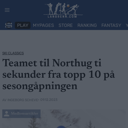
Skip
to
content
PLAY
MYPAGES
STORE
RANKING
FANTASY
SKI CLASSICS
Teamet til Northug ti
sekunder fra topp 10 på
sesongåpningen
• 09.12.2023
AV INGEBORG SCHEVE
Medlemsartikler