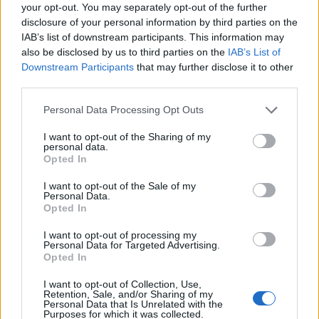
som gjelder for meg nå, og først og fremst de lange,
your opt-out. You may separately opt-out of the further
disclosure of your personal information by third parties on the
seige løpene. Ambisjonen er å gjøre det bra på alle
IAB’s list of downstream participants. This information may
løp, men spesielt de store klassikerne med mest
also be disclosed by us to third parties on the
IAB’s List of
prestisje: Marcialonga, Vasaloppet og Birken. Jeg
Downstream Participants
that may further disclose it to other
har vært nummer fem og seks i Vasaloppet de to
third parties.
siste åra, så det er på tide å komme seg på pallen,
Please note that this website/app uses one or more Google
sier Joar Thele til Langrenn.com, og legger til:
Personal Data Processing Opt Outs
services and may gather and store information including but
not limited to your visit or usage behaviour. You may click to
I want to opt-out of the Sharing of my
personal data.
– Disse helgene før jul handler om å komme i gang,
grant or deny consent to Google and its third-party tags to
Opted In
få fart i kroppen og se hvordan man ligger an.
use your data for below specified purposes in below Google
consent section.
Etter jul går det slag i slag. Jeg gleder meg.
I want to opt-out of the Sale of my
Personal Data.
Opted In
Søndag 10. desember fortsetter åpningshelga i Ski
I want to opt-out of processing my
Classics med sesongens første langløp: Bad
Personal Data for Targeted Advertising.
Gastein Criterium på 35 kilometer.
Opted In
I want to opt-out of Collection, Use,
Retention, Sale, and/or Sharing of my
Saken fortsetter under
Personal Data that Is Unrelated with the
Purposes for which it was collected.