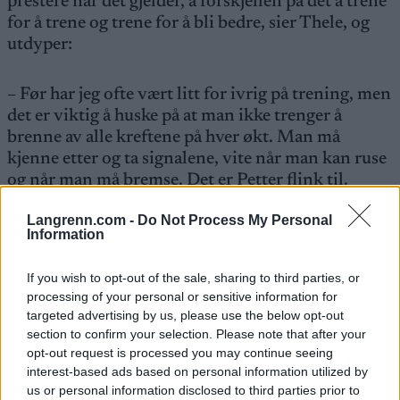
prestere når det gjelder, å forskjellen på det å trene
for å trene og trene for å bli bedre, sier Thele, og
utdyper:
– Før har jeg ofte vært litt for ivrig på trening, men
det er viktig å huske på at man ikke trenger å
brenne av alle kreftene på hver økt. Man må
kjenne etter og ta signalene, vite når man kan ruse
og når man må bremse. Det er Petter flink til.
Langrenn.com -
Do Not Process My Personal
Har du rukket å se noen resultater av det?
Information
– Ja, jeg har absolutt mer fart og snert i stakingen
nå. Det får jeg nytte av på de kortere løpene nå før
If you wish to opt-out of the sale, sharing to third parties, or
jul, men har du mer fartsreserver i kroppen så har
processing of your personal or sensitive information for
du større spillerom uansett distanse.
targeted advertising by us, please use the below opt-out
section to confirm your selection. Please note that after your
opt-out request is processed you may continue seeing
Så hvilke forventninger har du til sesongen?
interest-based ads based on personal information utilized by
– Jeg har vært med så lenge at det er pallen og seier
us or personal information disclosed to third parties prior to