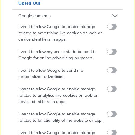
Opted Out
Google consents
Joar Thele har store ambisjoner for vinterens Ski Classics-
I want to allow Google to enable storage
sesong, denne gangen som en av fire løpere i Petter Northugs
related to advertising like cookies on web or
langløpslag Team Janteloppet.
device identifiers in apps.
Etter åpningshelga i Østerrike forflytter Ski
I want to allow my user data to be sent to
Classics seg til Nord-Italia, der det blir to renn på
Google for online advertising purposes.
rappen i kommende helg.
I want to allow Google to send me
personalized advertising.
Lørdag 16. desember er det klart for det 35
kilometer lange La Venosta Criterium. Søndag 17.
I want to allow Google to enable storage
desember kjøres La Venosta ITT, en 10-kilometer
related to analytics like cookies on web or
device identifiers in apps.
med individuell start, som blir siste renn før
juleferien.
I want to allow Google to enable storage
related to functionality of the website or app.
Slik blir
Ski Classics Season XV
I want to allow Google to enable storage
Ski Classics Season XV består av totalt 15 renn