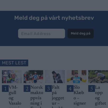
Meld deg på vårt nyhetsbrev
Meld deg på
MEST LEST
VM-
Norsk
Falt
Slo
La
1
2
3
4
5
gull
makto
på
Klæb
opp
og
ppvis
jogget
o –
og
Vasalo
ning i
ur –
signer
giftet