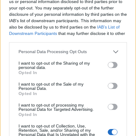
us or personal information disclosed to third parties prior to
Valter
05.08.
your opt-out. You may separately opt-out of the further
Blomb
SWE
M
2008*
#976
disclosure of your personal information by third parties on the
IAB’s list of downstream participants. This information may
erg
*
also be disclosed by us to third parties on the
IAB’s List of
Downstream Participants
that may further disclose it to other
16.01.
Lisa
third parties.
SWE
K
2008*
#1335
Alrik
*
Please note that this website/app uses one or more Google
Personal Data Processing Opt Outs
services and may gather and store information including but
not limited to your visit or usage behaviour. You may click to
I want to opt-out of the Sharing of my
Vera
17.03.
personal data.
grant or deny consent to Google and its third-party tags to
Myhlb
SWE
K
2009*
#2752
Opted In
use your data for below specified purposes in below Google
äck
*
consent section.
I want to opt-out of the Sale of my
Personal Data.
Opted In
*Youth
I want to opt-out of processing my
**Cubs
Personal Data for Targeted Advertising.
Opted In
ANJA STOLPE, här under Allinansloppet i Trollhättan. Foto:
I want to opt-out of Collection, Use,
ROLF ZETTERBERG/kekstock.com
Retention, Sale, and/or Sharing of my
Personal Data that Is Unrelated with the