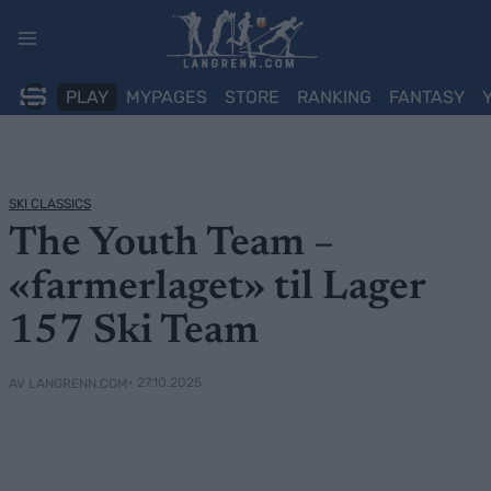
Skip
to
content
PLAY
MYPAGES
STORE
RANKING
FANTASY
SKI CLASSICS
The Youth Team –
«farmerlaget» til Lager
157 Ski Team
• 27.10.2025
AV LANGRENN.COM