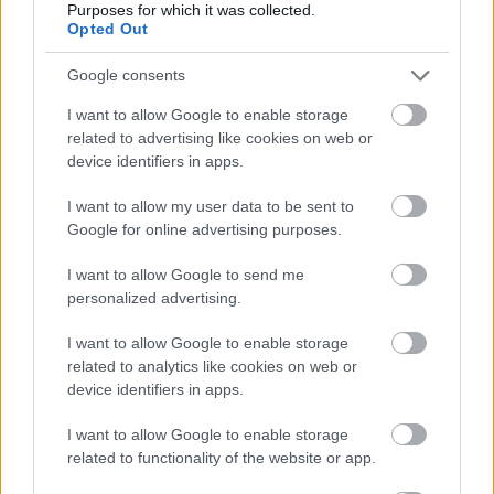
Purposes for which it was collected.
Ski Classics Pro Tour – Sesong XVII
Opted Out
(2025/2026)
Google consents
I want to allow Google to enable storage
Renn 1:
13. desember 2025 –
Bad Gastein
related to advertising like cookies on web or
Pro Team Tempo
– Sportgastein, Østerrike, 7
device identifiers in apps.
km
Renn 2:
14. desember 2025 –
Bad Gastein
I want to allow my user data to be sent to
Criterium
– Sportgastein, Østerrike, 36 km
Google for online advertising purposes.
Renn 3:
17. januar 2026 –
Engadin La
I want to allow Google to send me
Diagonela
– Pontresina-Zuoz, Sveits, 55 km
personalized advertising.
Renn 4:
25. januar 2026 –
Marcialonga
–
Moena-Cavalese, Italia, 70 km
I want to allow Google to enable storage
Renn 5:
30. januar 2026 –
Bedřichov Sprint
–
related to analytics like cookies on web or
Bedřichov, Tsjekkia, 1,5 km
device identifiers in apps.
Renn 6:
1. februar 2026 –
Jizerská50
–
Bedřichov, Tsjekkia, 50 km
I want to allow Google to enable storage
related to functionality of the website or app.
Renn 7:
1. mars 2026 –
Vasaloppet
– Sälen-
Mora, Sverige, 90 km