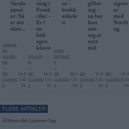
Vasalo
ning i
ur –
giftet
signer
ppsei
Frank
brakk
seg –
er
er: Nå
rike: –
ankele
nå har
med
er det
Er i
n
hun
North
slutt...
en
satt
ug
helt
seg et
egen
nytt
LANGRE
klasse
mål
NN
LONG
ALLROU
RULLES
DISTANC
ND
KI
E
|
|
|
SKI
28.0
SKI
26.0
SKI
08.0
SKI
27.0
SKI
05.0
CLASSIC
7.20
CLASSIC
7.20
CLASSIC
7.20
CLASSIC
7.20
CLASSIC
8.20
S
26
S
26
S
26
S
26
S
26
FLERE ARTIKLER