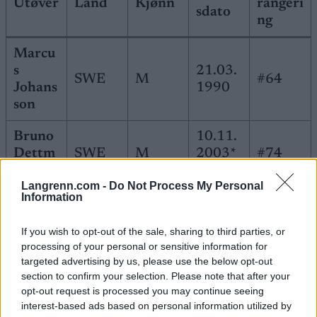
Utøver
Land
Kjønn
rangeri
sdato
ng
Marcu
s
21.03.
SWE
M
#64
Johans
1990
son
Bruno
10.11.
Dettm
SWE
M
2003*
#74
ann
*
Langrenn.com -
Do Not Process My Personal
Information
11.04.
Anja
SWE
K
2003*
#104
Stolpe
If you wish to opt-out of the sale, sharing to third parties, or
*
processing of your personal or sensitive information for
targeted advertising by us, please use the below opt-out
Maja
27.03.
section to confirm your selection. Please note that after your
Majbä
SWE
K
#608
opt-out request is processed you may continue seeing
1998
ck
interest-based ads based on personal information utilized by