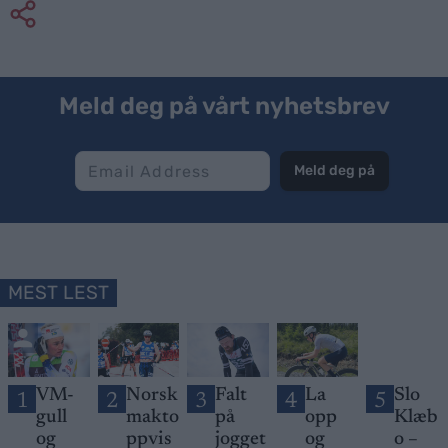
Meld deg på vårt nyhetsbrev
Meld deg på
MEST LEST
VM-
Norsk
Falt
La
Slo
1
2
3
4
5
gull
makto
på
opp
Klæb
og
ppvis
jogget
og
o –