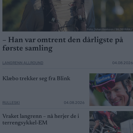
Foto: Johan Axelsson / BILDBYRÅN /
– Han var omtrent den dårligste på
første samling
LANGRENN ALLROUND
04.08.2026
Klæbo trekker seg fra Blink
RULLESKI
04.08.2026
Vraket langrenn – nå herjer de i
terrengsykkel-EM