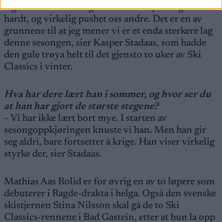
laget. Mathias har lagt ned en solid jobb og trent
hardt, og virkelig pushet oss andre. Det er en av
grunnene til at jeg mener vi er et enda sterkere lag
denne sesongen, sier Kasper Stadaas, som hadde
den gule trøya helt til det gjensto to uker av Ski
Classics i vinter.
Hva har dere lært han i sommer, og hvor ser du
at han har gjort de største stegene?
– Vi har ikke lært bort mye. I starten av
sesongoppkjøringen knuste vi han. Men han gir
seg aldri, bare fortsetter å krige. Han viser virkelig
styrke der, sier Stadaas.
Mathias Aas Rolid er for øvrig en av to løpere som
debuterer i Ragde-drakta i helga. Også den svenske
skistjernen Stina Nilsson skal gå de to Ski
Classics-rennene i Bad Gastein, etter at hun la opp