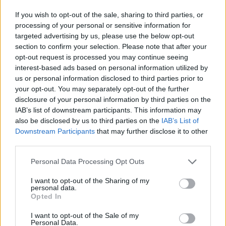
If you wish to opt-out of the sale, sharing to third parties, or
processing of your personal or sensitive information for
targeted advertising by us, please use the below opt-out
section to confirm your selection. Please note that after your
opt-out request is processed you may continue seeing
interest-based ads based on personal information utilized by
us or personal information disclosed to third parties prior to
your opt-out. You may separately opt-out of the further
disclosure of your personal information by third parties on the
IAB’s list of downstream participants. This information may
also be disclosed by us to third parties on the
IAB’s List of
Downstream Participants
that may further disclose it to other
third parties.
Kan stige fort i rang
Please note that this website/app uses one or more Google
Personal Data Processing Opt Outs
Selv om det foreløpig er teamkollegaene Johan
services and may gather and store information including but
Hoel, Kasper Stadaas og Andreas Nygaard, trioen
not limited to your visit or usage behaviour. You may click to
I want to opt-out of the Sharing of my
personal data.
grant or deny consent to Google and its third-party tags to
som tok hele sammenlagtpallen i Ski Classics i
Opted In
use your data for below specified purposes in below Google
vinter, som er kapteiner i år, har ferskingen også
consent section.
I want to opt-out of the Sale of my
ambisjoner på egne vegne.
Personal Data.