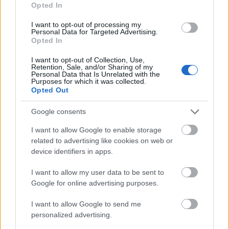
Opted In
– Jeg er jo først og fremst en hjelperytter på laget i
I want to opt-out of processing my
år, men jeg må innrømme det at jeg har lyst til å stå
Personal Data for Targeted Advertising.
Opted In
i gult etter lørdagens 7-kilometer, slik at jeg skal
slippe å måtte gi fra meg staven til Andreas i
I want to opt-out of Collection, Use,
Retention, Sale, and/or Sharing of my
langløpet på søndag, sier Mathias Aas Rolid og
Personal Data that Is Unrelated with the
legger til:
Purposes for which it was collected.
Opted Out
– Det viktigste for laget er å vinne skirenn, og
Google consents
hvem som gjør det spiller ingen rolle.
I want to allow Google to enable storage
related to advertising like cookies on web or
Rolid debuterte i Ski Classics med Team
device identifiers in apps.
Næringsbanken sesongen 2021/22. I fjor gikk
I want to allow my user data to be sent to
han inn i Team Coop Madshus, tok sin første seier
Google for online advertising purposes.
i langløp og var på pallen i Alliansloppet. Og til
tross for en vinter preget av sjukdom, har han
I want to allow Google to send me
levert gang på gang også i sommer: Han var på
personalized advertising.
pallen i Alliansloppet igjen og nest raskest i