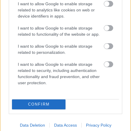
Klarälvsloppet.
I want to allow Google to enable storage
related to analytics like cookies on web or
device identifiers in apps.
Saken fortsetter under
I want to allow Google to enable storage
related to functionality of the website or app.
I want to allow Google to enable storage
related to personalization.
Mathias Aas Rolid spurtet inn til 3.plass i Klarälvsloppet i
september før han kollapset og måtte ha hjelp av Røde Kors.
I want to allow Google to enable storage
Foto: KJELL-ERIK KRISTIANSEN/kekstock.com
related to security, including authentication
functionality and fraud prevention, and other
user protection.
Teamkollegaene: – Han gir seg aldri
Også teamkollegaene Johan Hoel, Kasper Stadaas
og Andreas Nygaard, som tok hele
sammenlagtpallen i Ski Classics i vinter, er
CONFIRM
imponert.
Data Deletion
Data Access
Privacy Policy
– Han er enormt sterk og et fantastisk tilskudd til