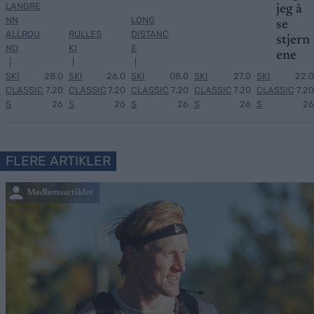
LANGRE
jeg å
NN
LONG
se
ALLROU
RULLES
DISTANC
stjern
ND
KI
E
ene
|
|
|
SKI
28.0
SKI
26.0
SKI
08.0
SKI
27.0
SKI
22.0
CLASSIC
7.20
CLASSIC
7.20
CLASSIC
7.20
CLASSIC
7.20
CLASSIC
7.20
S
26
S
26
S
26
S
26
S
26
FLERE ARTIKLER
Medlemsartikler