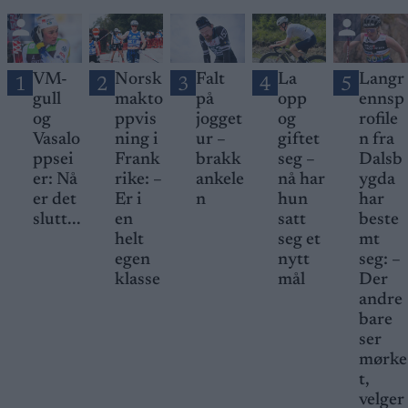
VM-
Norsk
Falt
La
Langr
1
2
3
4
5
gull
makto
på
opp
ennsp
og
ppvis
jogget
og
rofile
Vasalo
ning i
ur –
giftet
n fra
ppsei
Frank
brakk
seg –
Dalsb
er: Nå
rike: –
ankele
nå har
ygda
er det
Er i
n
hun
har
slutt...
en
satt
beste
helt
seg et
mt
egen
nytt
seg: –
klasse
mål
Der
andre
bare
ser
mørke
t,
velger