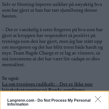
Selv er Heming-løperen usikker på nøyaktig hva
som har gjort at han har tatt sjumilssteg denne
høsten.
– Det er vanskelig å sette fingeren på hva som har
gjort at kroppen har respondert så positivt på
treninga som den har gjort, men jeg har stått opp
om morgenen og det har blitt trent både hardt og
mye. Team Ragde Charge er et lag av vinnere, så
må innrømme at det har vært litt «adapt or die»
mentalitet.
Se også:
La om treninga radikalt: – Det er ikke noe
leirskolestemning på Ragde-samlinger
Langrenn.com -
Do Not Process My Personal
Saken fortsetter under
Information