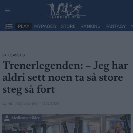
Skip
to
content
PLAY
MYPAGES
STORE
RANKING
FANTASY
SKI CLASSICS
Trenerlegenden: – Jeg har
aldri sett noen ta så store
steg så fort
• 12.12.2024
AV INGEBORG SCHEVE
Medlemsartikler