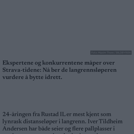
Foto: Maxim Thore / BILDBYRÅN
Ekspertene og konkurrentene måper over
Strava-tidene: Nå ber de langrennsløperen
vurdere å bytte idrett.
24-åringen fra Rustad IL er mest kjent som
lynrask distanseløper i langrenn. Iver Tildheim
Andersen har både seier og flere pallplasser i