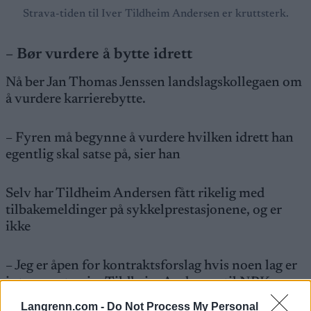
Strava-tiden til Iver Tildheim Andersen er kruttsterk.
–
Bør vurdere å bytte idrett
Nå ber Jan Thomas Jenssen landslagskollegaen om
å vurdere karrierebytte.
– Fyren må begynne å vurdere hvilken idrett han
egentlig skal satse på, sier han
Selv har Tildheim Andersen fått rikelig med
tilbakemeldinger på sykkelprestasjonene, og er
ikke
– Jeg er åpen for kontraktsforslag hvis noen lag er
interesserte, sier Tildheim Andersen til NRK.
Langrenn.com -
Do Not Process My Personal