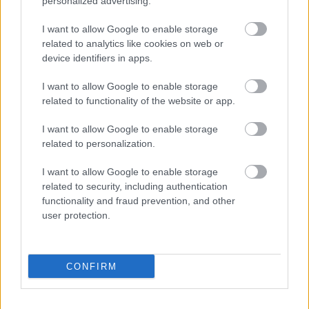
personalized advertising.
I want to allow Google to enable storage
Og under Tour de France i sommer sa Uno-X
related to analytics like cookies on web or
sjefen Thor Hushovd at han ikke er fremmed for å
device identifiers in apps.
slippe inn Johannes Høsflot Klæbo.
I want to allow Google to enable storage
related to functionality of the website or app.
Les mer:
Klæbo kan bytte til sykling: Hushovd åpner
I want to allow Google to enable storage
døra til Uno-X
related to personalization.
I want to allow Google to enable storage
Jørgen Nordhagen tok gull på 20-kilometeren under -Jr-VM
related to security, including authentication
2024. Etter mesterskapet la han opp langrennskarrieren til
functionality and fraud prevention, and other
fordel for sykkel. Foto: Graeme-Williams-
user protection.
CONFIRM