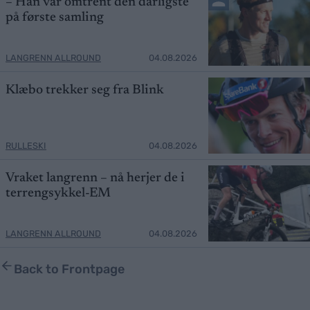
– Han var omtrent den dårligste
på første samling
LANGRENN ALLROUND
04.08.2026
Klæbo trekker seg fra Blink
RULLESKI
04.08.2026
Vraket langrenn – nå herjer de i
terrengsykkel-EM
LANGRENN ALLROUND
04.08.2026
Back to Frontpage