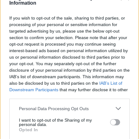
Information
Og sist lørdag debuterte Tildheim Andersens til
andreplass på i halvmaraton i Oslo Maraton. Der
If you wish to opt-out of the sale, sharing to third parties, or
klokket han inn til tida 1:08.47, bare slått av
processing of your personal or sensitive information for
friidrettsutøveren Senay Fissehatsion som har sju
targeted advertising by us, please use the below opt-out
NM-gull i løping.
section to confirm your selection. Please note that after your
opt-out request is processed you may continue seeing
interest-based ads based on personal information utilized by
Se også:
Direkte fra covid til kanontid og NM-
us or personal information disclosed to third parties prior to
sølv på 10 km
your opt-out. You may separately opt-out of the further
disclosure of your personal information by third parties on the
Saken fortsetter under
IAB’s list of downstream participants. This information may
also be disclosed by us to third parties on the
IAB’s List of
Downstream Participants
that may further disclose it to other
IVER TILDHEIM ANDERSEN godt fornøyd med 1,08 og
third parties.
2.plass på halvmaraton i Oslo. Foto: KJELL-ERIK
KRISTIANSEN
Please note that this website/app uses one or more Google
Personal Data Processing Opt Outs
services and may gather and store information including but
not limited to your visit or usage behaviour. You may click to
I want to opt-out of the Sharing of my
Flere langrennsstjerner til sykling
personal data.
grant or deny consent to Google and its third-party tags to
Opted In
use your data for below specified purposes in below Google
Skulle Tildheim Andersen bestemme seg for å