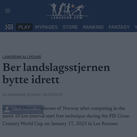
Skip
to
content
PLAY
MYPAGES
STORE
RANKING
FANTASY
LANGRENN ALLROUND
Ber landslagsstjernen
bytte idrett
• 26.09.2025
AV INGEBORG SCHEVE
Medlemsartikler