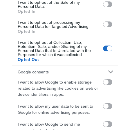
consent section.
I want to opt-out of the Sale of my
bytte, vil han ikke være den eneste
Personal Data.
langrennsstjernen som går over til sykling.
Opted In
I want to opt-out of processing my
Supertalentet Jørgen Nordhagen ble
Personal Data for Targeted Advertising.
Opted In
juniorverdensmester i langrenn i 2024, samtidig
som han hadde fått proffkontrakt med Visma-
I want to opt-out of Collection, Use,
Retention, Sale, and/or Sharing of my
Lease A bike, profflaget til Tour de France-vinner
Personal Data that Is Unrelated with the
Jonas Vingegaard og Wout van Aert.
Purposes for which it was collected.
Opted Out
Også tidligere norgesmester i langrenn Johannes
Google consents
Staune-Mittet har lagt opp skisatsingen og gått
I want to allow Google to enable storage
over til sykling.
I august debuterte 23-åringen fra
related to advertising like cookies on web or
Lillehammer i Vuelta á España
. Nå sykler han VM,
device identifiers in apps.
som arrangeres i Sør-Afrika fra 21. til 28.
september.
I want to allow my user data to be sent to
Google for online advertising purposes.
Tidligere i år bestemte også Kamilla Åsebø seg for
I want to allow Google to send me
å vrake langrennsatsingen til fordel for sykling.