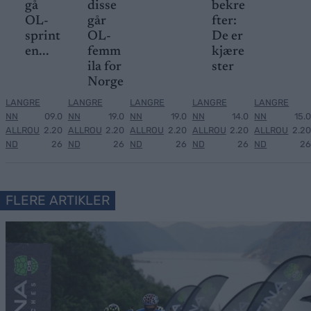
gå
disse
bekre
OL-
går
fter:
sprint
OL-
De er
en...
femm
kjære
ila for
ster
Norge
LANGRE
LANGRE
LANGRE
LANGRE
LANGRE
NN
09.0
NN
19.0
NN
19.0
NN
14.0
NN
15.0
ALLROU
2.20
ALLROU
2.20
ALLROU
2.20
ALLROU
2.20
ALLROU
2.20
ND
26
ND
26
ND
26
ND
26
ND
26
FLERE ARTIKLER